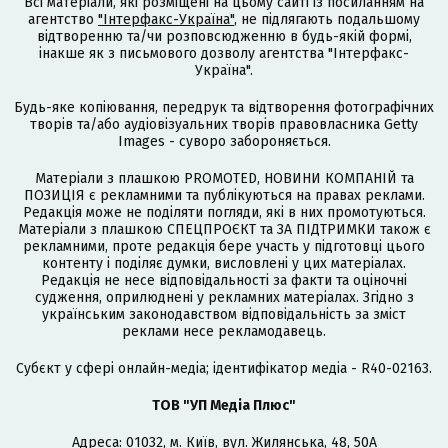
Всі матеріали, які розміщені на цьому сайті із посиланням на
агентство
"Інтерфакс-Україна"
, не підлягають подальшому
відтворенню та/чи розповсюдженню в будь-якій формі,
інакше як з письмового дозволу агентства "Інтерфакс-
Україна".
Будь-яке копіювання, передрук та відтворення фотографічних
творів та/або аудіовізуальних творів правовласника Getty
Images - суворо забороняється.
Матеріали з плашкою PROMOTED, НОВИНИ КОМПАНІЙ та
ПОЗИЦІЯ є рекламними та публікуються на правах реклами.
Редакція може не поділяти погляди, які в них промотуються.
Матеріали з плашкою СПЕЦПРОЄКТ та ЗА ПІДТРИМКИ також є
рекламними, проте редакція бере участь у підготовці цього
контенту і поділяє думки, висловлені у цих матеріалах.
Редакція не несе відповідальності за факти та оціночні
судження, оприлюднені у рекламних матеріалах. Згідно з
українським законодавством відповідальність за зміст
реклами несе рекламодавець.
Cубєкт у сфері онлайн-медіа; ідентифікатор медіа - R40-02163.
ТОВ "УП Медіа Плюс"
Адреса: 01032, м. Київ, вул. Жилянська, 48, 50А