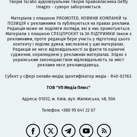
творів та/або аудіовізуальних творів правовласника Getty
Images - суворо забороняється.
Матеріали з плашкою PROMOTED, НОВИНИ КОМПАНІЙ та
ПОЗИЦІЯ є рекламними та публікуються на правах реклами.
Редакція може не поділяти погляди, які в них промотуються.
Матеріали з плашкою СПЕЦПРОЄКТ та ЗА ПІДТРИМКИ також є
рекламними, проте редакція бере участь у підготовці цього
контенту і поділяє думки, висловлені у цих матеріалах.
Редакція не несе відповідальності за факти та оціночні
судження, оприлюднені у рекламних матеріалах. Згідно з
українським законодавством відповідальність за зміст
реклами несе рекламодавець.
Cубєкт у сфері онлайн-медіа; ідентифікатор медіа - R40-02163.
ТОВ "УП Медіа Плюс"
Адреса: 01032, м. Київ, вул. Жилянська, 48, 50А
Телефон: +380 95 641 22 07