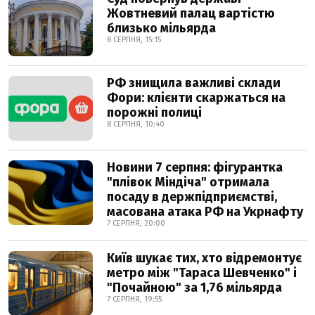
Жовтневий палац вартістю
близько мільярда
8 СЕРПНЯ, 15:15
РФ знищила важливі склади
Фори: клієнти скаржаться на
порожні полиці
8 СЕРПНЯ, 10:40
Новини 7 серпня: фігурантка
"плівок Міндіча" отримала
посаду в держпідприємстві,
масована атака РФ на Укрнафту
7 СЕРПНЯ, 20:00
Київ шукає тих, хто відремонтує
метро між "Тараса Шевченко" і
"Почайною" за 1,76 мільярда
7 СЕРПНЯ, 19:55