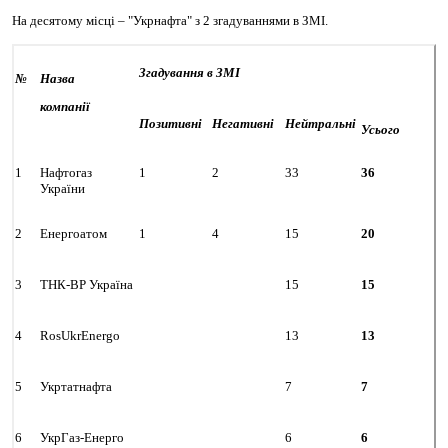
На
десятому
місці
– "Укрнафта"
з
2
згадуваннями в ЗМІ.
Згадування в ЗМІ
№
Назва
компанії
Позитивні
Негативні
Нейтральні
Усього
1
Нафтогаз
1
2
33
36
України
2
Енергоатом
1
4
15
20
3
ТНК-ВР Україна
15
15
4
RosUkrEnergo
13
13
5
Укртатнафта
7
7
6
УкрГаз-Енерго
6
6