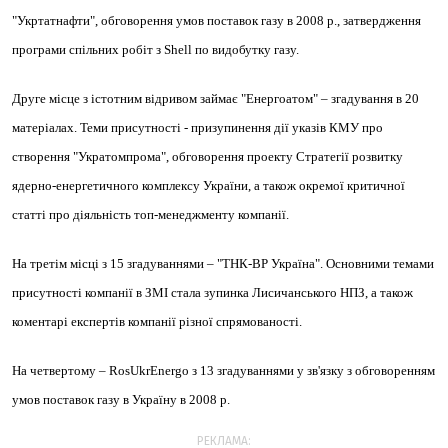
"Укртатнафти", обговорення умов поставок газу в 2008 р., затвердження
програми спільних робіт з Shell по видобутку газу.
Друге
місце з істотним відривом займає
"Енергоатом"
– згадування в
20
матеріалах. Теми присутності - призупинення дії указів КМУ про
створення "Укратомпрома", обговорення проекту Стратегії розвитку
ядерно-енергетичного комплексу України, а також окремої критичної
статті про діяльність топ-менеджменту компанії.
На
третім
місці з
15
згадуваннями –
"ТНК-ВР Україна"
. Основними темами
присутності компанії в ЗМІ стала зупинка Лисичанського НПЗ, а також
коментарі експертів компанії різної спрямованості.
На
четвертому
–
RosUkrEnergo
з
13
згадуваннями у зв'язку з обговоренням
умов поставок газу в Україну в 2008 р.
РЕКЛАМА: