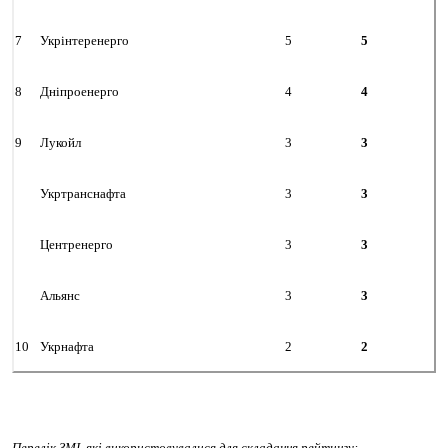
7
Укрінтеренерго
5
5
8
Дніпроенерго
4
4
9
Лукойл
3
3
Укртранснафта
3
3
Центренерго
3
3
Альянс
3
3
10
Укрнафта
2
2
Перелік ЗМІ, які використовувалися для складання рейтингу: