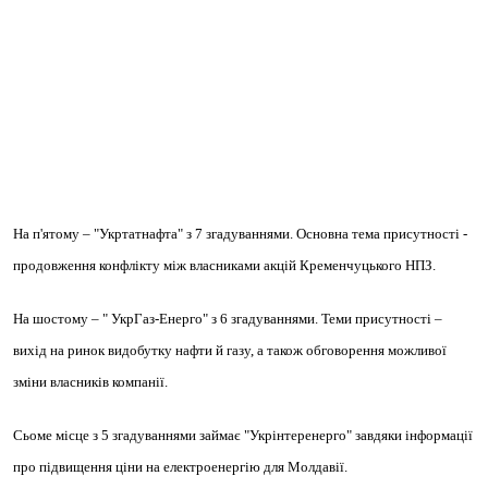
На
п'ятому
–
"Укртатнафта"
з
7
згадуваннями. Основна тема присутності -
продовження конфлікту між власниками акцій Кременчуцького НПЗ.
На
шостому
–
" УкрГаз-Енерго"
з
6
згадуваннями. Теми присутності –
вихід на ринок видобутку нафти й газу, а також обговорення можливої
зміни власників компанії.
Сьоме
місце з
5
згадуваннями займає
"Укрінтеренерго"
завдяки інформації
про підвищення ціни на електроенергію для Молдавії.