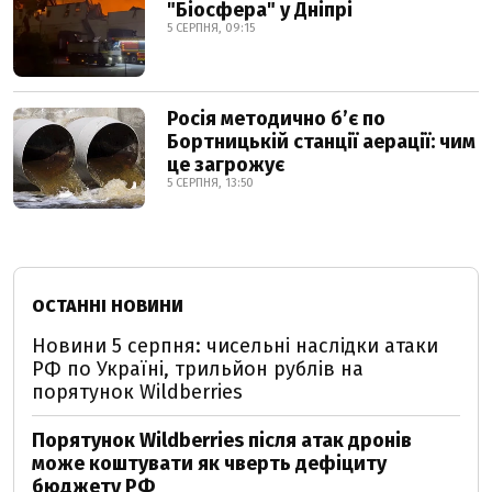
"Біосфера" у Дніпрі
5 СЕРПНЯ, 09:15
Росія методично б’є по
Бортницькій станції аерації: чим
це загрожує
5 СЕРПНЯ, 13:50
ОСТАННІ НОВИНИ
Новини 5 серпня: чисельні наслідки атаки
РФ по Україні, трильйон рублів на
порятунок Wildberries
Порятунок Wildberries після атак дронів
може коштувати як чверть дефіциту
бюджету РФ