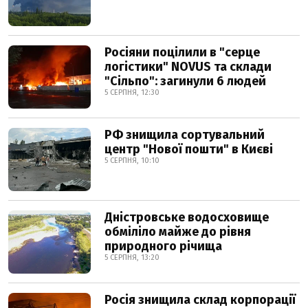
Росіяни поцілили в "серце
логістики" NOVUS та склади
"Сільпо": загинули 6 людей
5 СЕРПНЯ, 12:30
РФ знищила сортувальний
центр "Нової пошти" в Києві
5 СЕРПНЯ, 10:10
Дністровське водосховище
обміліло майже до рівня
природного річища
5 СЕРПНЯ, 13:20
Росія знищила склад корпорації