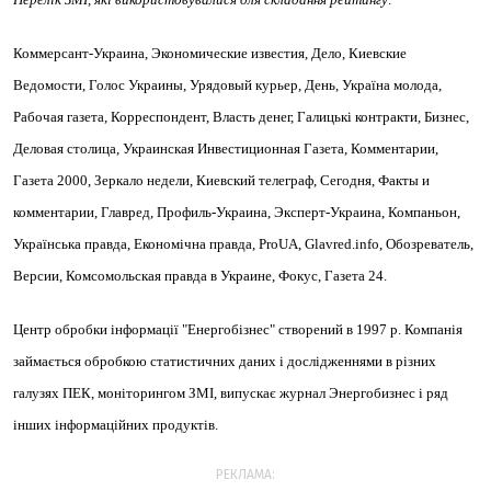
Коммерсант-Украина, Экономические известия, Дело, Киевские
Ведомости, Голос Украины, Урядовый курьер, День, Україна молода,
Рабочая газета, Корреспондент, Власть денег,
Галицькі контракти
, Бизнес,
Деловая столица, Украинская Инвестиционная Газета, Комментарии,
Газета 2000, Зеркало недели, Киевский телеграф, Сегодня, Факты и
комментарии, Главред, Профиль-Украина, Эксперт-Украина, Компаньон,
Українська правда
,
Економічна
правда, ProUA,
G
lavred.info, Обозреватель,
Версии, Комсомольская правда в Украине, Фокус, Газета 24.
Центр обробки інформації "Енергобізнес" створений в 1997 р. Компанія
займається обробкою статистичних даних і дослідженнями в різних
галузях ПЕК, моніторингом ЗМІ, випускає журнал Энергобизнес і ряд
інших інформаційних продуктів.
РЕКЛАМА: