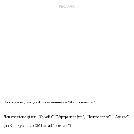
РЕКЛАМА:
На
восьмому
місці з
4
згадуваннями –
"Дніпроенерго".
Дев'яте
місце ділять
"Лукойл"
,
"Укртранснафта"
,
"Центренерго
" і "
Альянс"
(по
3
згадування в ЗМІ кожній компанії).