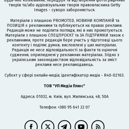
Будь-яке копіювання, передрук та відтворення фотографічних
творів та/або аудіовізуальних творів правовласника Getty
Images - суворо забороняється.
Матеріали з плашкою PROMOTED, НОВИНИ КОМПАНІЙ та
ПОЗИЦІЯ є рекламними та публікуються на правах реклами.
Редакція може не поділяти погляди, які в них промотуються.
Матеріали з плашкою СПЕЦПРОЄКТ та ЗА ПІДТРИМКИ також є
рекламними, проте редакція бере участь у підготовці цього
контенту і поділяє думки, висловлені у цих матеріалах.
Редакція не несе відповідальності за факти та оціночні
судження, оприлюднені у рекламних матеріалах. Згідно з
українським законодавством відповідальність за зміст
реклами несе рекламодавець.
Cубєкт у сфері онлайн-медіа; ідентифікатор медіа - R40-02163.
ТОВ "УП Медіа Плюс"
Адреса: 01032, м. Київ, вул. Жилянська, 48, 50А
Телефон: +380 95 641 22 07