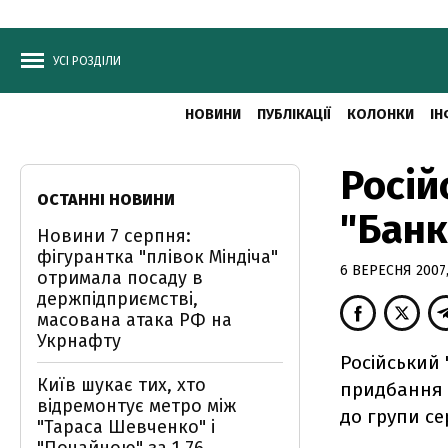
УСІ РОЗДІЛИ
НОВИНИ
ПУБЛІКАЦІЇ
КОЛОНКИ
ІН
Росій
ОСТАННІ НОВИНИ
"Банк
Новини 7 серпня:
фігурантка "плівок Міндіча"
6 ВЕРЕСНЯ 2007,
отримала посаду в
держпідприємстві,
масована атака РФ на
Укрнафту
Російський
Київ шукає тих, хто
придбання к
відремонтує метро між
до групи се
"Тараса Шевченко" і