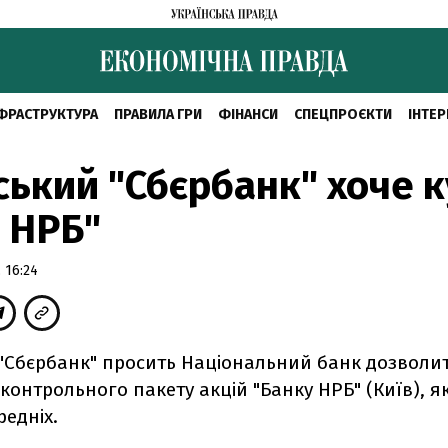
ФРАСТРУКТУРА
ПРАВИЛА ГРИ
ФІНАНСИ
СПЕЦПРОЄКТИ
ІНТЕР
ський "Сбєрбанк" хоче 
 НРБ"
 16:24
 "Сбєрбанк" просить Національний банк дозволи
онтрольного пакету акцій "Банку НРБ" (Київ), я
редніх.