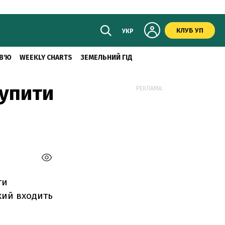
КЛУБ УП
УКР
В'Ю
WEEKLY CHARTS
ЗЕМЕЛЬНИЙ ГІД
купити
РЕКЛАМА:
ти
кий входить