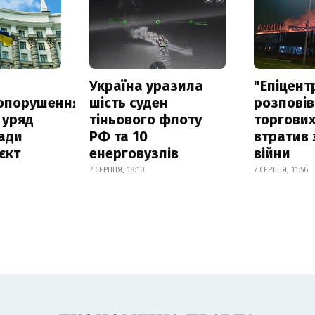
а
Україна уразила
"Епіцент
опорушення
шість суден
розповів
 уряд
тіньового флоту
торгових
ади
РФ та 10
втратив 
єкт
енерговузлів
війни
7 СЕРПНЯ, 18:10
7 СЕРПНЯ, 11:56