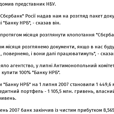
ідомив представник НБУ.
"Сбєрбанк" Росії надав нам на розгляд пакет док
 "Банку НРБ", - сказав він.
протягом місяця розглянути клопотання "Сбєрба
м місяця розглянемо документи, якщо в нас буд
 повернемо, і вони далі працюватимуть", - сказав
ляло агентство, у липні Антимонопольний коміте
 купити 100% "Банку НРБ".
и "Банку НРБ" на 1 липня 2007 становили 1 449,6 
едитний портфель - 1 105,5 млн. гривень, власний
гривень.
ень 2007 банк закінчив із чистим прибутком 8,565