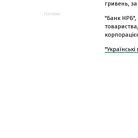
гривень, за
РЕКЛАМА:
"Банк НРБ",
товариства
корпораціє
"Українські