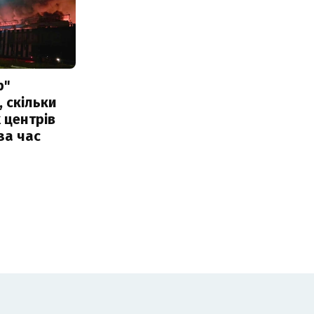
р"
, скільки
 центрів
за час