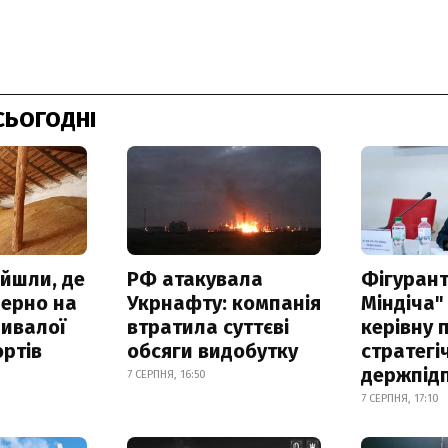
СЬОГОДНІ
айшли, де
РФ атакувала
Фігурант
зерно на
Укрнафту: компанія
Міндіча"
ривалої
втратила суттєві
керівну 
ртів
обсяги видобутку
стратегі
держпід
7 СЕРПНЯ, 16:50
7 СЕРПНЯ, 17:10