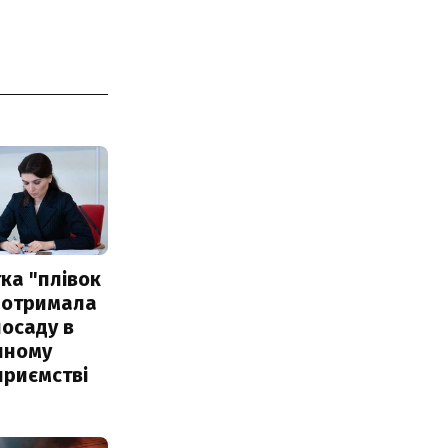
ка "плівок
 отримала
посаду в
чному
приємстві