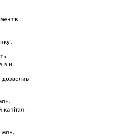
ументів
нку".
уть
 він.
т дозволив
млн.
 капітал -
 млн.