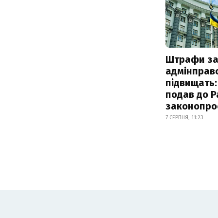
Штрафи з
адмінправ
підвищать:
подав до Р
законопро
7 СЕРПНЯ, 11:23