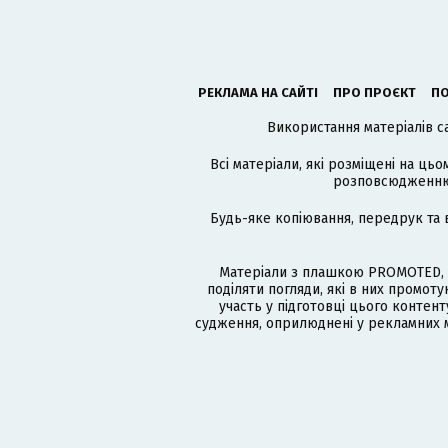
РЕКЛАМА НА САЙТІ
ПРО ПРОЄКТ
ПО
Використання матеріалів с
Всі матеріали, які розміщені на цьо
розповсюдженню в
Будь-яке копіювання, передрук та 
Матеріали з плашкою PROMOTED, 
поділяти погляди, які в них промо
участь у підготовці цього контенту
судження, оприлюднені у рекламних м