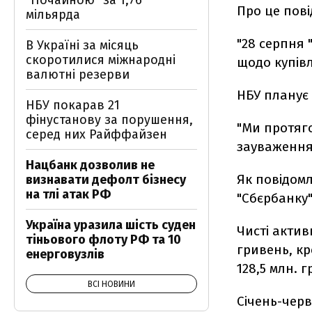
"Почайною" за 1,76
Про це пов
мільярда
"28 серпня 
В Україні за місяць
скоротилися міжнародні
щодо купівлі
валютні резерви
НБУ планує 
НБУ покарав 21
фінустанову за порушення,
"Ми протяго
серед них Райффайзен
зауваження,
Нацбанк дозволив не
Як повідом
визнавати дефолт бізнесу
на тлі атак РФ
"Сбєрбанку"
Україна уразила шість суден
Чисті актив
тіньового флоту РФ та 10
гривень, кр
енерговузлів
128,5 млн. 
ВСІ НОВИНИ
Січень-черв