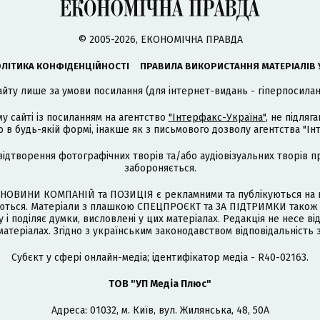
© 2005-2026, ЕКОНОМІЧНА ПРАВДА
ЛІТИКА КОНФІДЕНЦІЙНОСТІ
ПРАВИЛА ВИКОРИСТАННЯ МАТЕРІАЛІВ 
айту лише за умови посилання (для інтернет-видань - гіперпосиланн
му сайті із посиланням на агентство
"Інтерфакс-Україна"
, не підля
 будь-якій формі, інакше як з письмового дозволу агентства "Ін
відтворення фотографічних творів та/або аудіовізуальних творів п
забороняється.
НОВИНИ КОМПАНІЙ та ПОЗИЦІЯ є рекламними та публікуються на п
туються. Матеріали з плашкою СПЕЦПРОЄКТ та ЗА ПІДТРИМКИ також
 і поділяє думки, висловлені у цих матеріалах. Редакція не несе ві
атеріалах. Згідно з українським законодавством відповідальність 
Cубєкт у сфері онлайн-медіа; ідентифікатор медіа - R40-02163.
ТОВ "УП Медіа Плюс"
Адреса: 01032, м. Київ, вул. Жилянська, 48, 50А