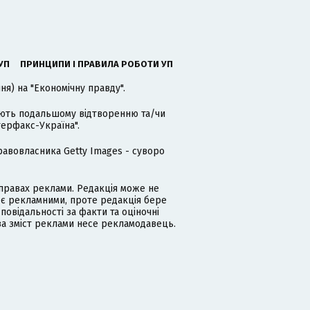
УП
ПРИНЦИПИ І ПРАВИЛА РОБОТИ УП
я) на "Економічну правду".
гають подальшому відтворенню та/чи
терфакс-Україна".
равовласника Getty Images - суворо
равах реклами. Редакція може не
 є рекламними, проте редакція бере
дповідальності за факти та оціночні
за зміст реклами несе рекламодавець.