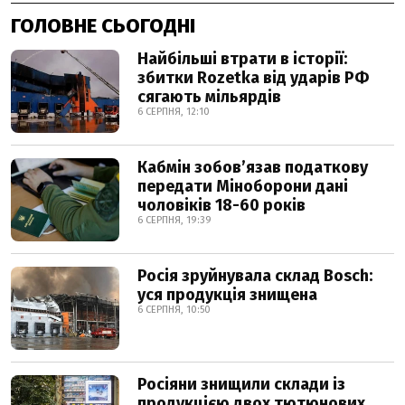
ГОЛОВНЕ СЬОГОДНІ
Найбільші втрати в історії:
збитки Rozetka від ударів РФ
сягають мільярдів
6 СЕРПНЯ, 12:10
Кабмін зобовʼязав податкову
передати Міноборони дані
чоловіків 18-60 років
6 СЕРПНЯ, 19:39
Росія зруйнувала склад Bosch:
уся продукція знищена
6 СЕРПНЯ, 10:50
Росіяни знищили склади із
продукцією двох тютюнових