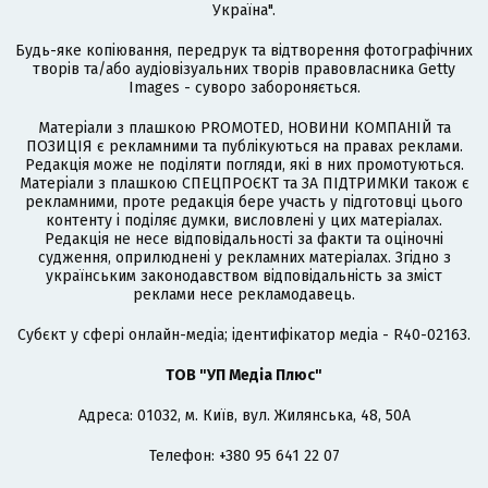
Україна".
Будь-яке копіювання, передрук та відтворення фотографічних
творів та/або аудіовізуальних творів правовласника Getty
Images - суворо забороняється.
Матеріали з плашкою PROMOTED, НОВИНИ КОМПАНІЙ та
ПОЗИЦІЯ є рекламними та публікуються на правах реклами.
Редакція може не поділяти погляди, які в них промотуються.
Матеріали з плашкою СПЕЦПРОЄКТ та ЗА ПІДТРИМКИ також є
рекламними, проте редакція бере участь у підготовці цього
контенту і поділяє думки, висловлені у цих матеріалах.
Редакція не несе відповідальності за факти та оціночні
судження, оприлюднені у рекламних матеріалах. Згідно з
українським законодавством відповідальність за зміст
реклами несе рекламодавець.
Cубєкт у сфері онлайн-медіа; ідентифікатор медіа - R40-02163.
ТОВ "УП Медіа Плюс"
Адреса: 01032, м. Київ, вул. Жилянська, 48, 50А
Телефон: +380 95 641 22 07