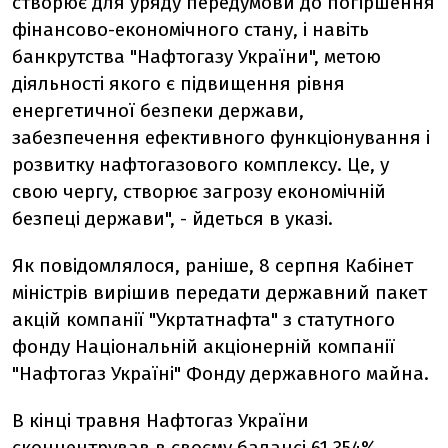
створює для уряду передумови до погіршення
фінансово-економічного стану, і навіть
банкрутства "Нафтогазу України", метою
діяльності якого є підвищення рівня
енергетичної безпеки держави,
забезпечення ефективного функціонування і
розвитку нафтогазового комплексу. Це, у
свою чергу, створює загрозу економічній
безпеці держави", - йдеться в указі.
Як повідомлялося, раніше, 8 серпня Кабінет
міністрів вирішив передати державний пакет
акцій компанії "Укртатнафта" з статутного
фонду Національній акціонерній компанії
"Нафтогаз Україні" Фонду державного майна.
В кінці травня Нафтогаз України
сконцентрував в своєму балансі 61,354%