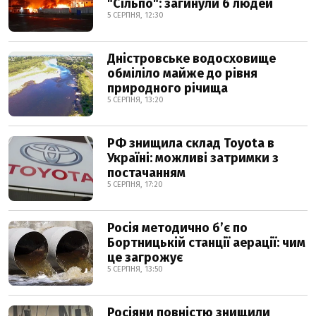
"Сільпо": загинули 6 людей
5 СЕРПНЯ, 12:30
Дністровське водосховище
обміліло майже до рівня
природного річища
5 СЕРПНЯ, 13:20
РФ знищила склад Toyota в
Україні: можливі затримки з
постачанням
5 СЕРПНЯ, 17:20
Росія методично б’є по
Бортницькій станції аерації: чим
це загрожує
5 СЕРПНЯ, 13:50
Росіяни повністю знищили