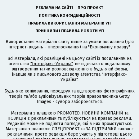
РЕКЛАМА НА САЙТІ
ПРО ПРОЄКТ
ПОЛІТИКА КОНФІДЕНЦІЙНОСТІ
ПРАВИЛА ВИКОРИСТАННЯ МАТЕРІАЛІВ УП
ПРИНЦИПИ І ПРАВИЛА РОБОТИ УП
Використання матеріалів сайту лише за умови посилання (для
інтернет-видань - гіперпосилання) на "Економічну правду".
Всі матеріали, які розміщені на цьому сайті із посиланням на
агентство
"Інтерфакс-Україна"
, не підлягають подальшому
відтворенню та/чи розповсюдженню в будь-якій формі,
інакше як з письмового дозволу агентства "Інтерфакс-
Україна".
Будь-яке копіювання, передрук та відтворення фотографічних
творів та/або аудіовізуальних творів правовласника Getty
Images - суворо забороняється.
Матеріали з плашкою PROMOTED, НОВИНИ КОМПАНІЙ та
ПОЗИЦІЯ є рекламними та публікуються на правах реклами.
Редакція може не поділяти погляди, які в них промотуються.
Матеріали з плашкою СПЕЦПРОЄКТ та ЗА ПІДТРИМКИ також є
рекламними, проте редакція бере участь у підготовці цього