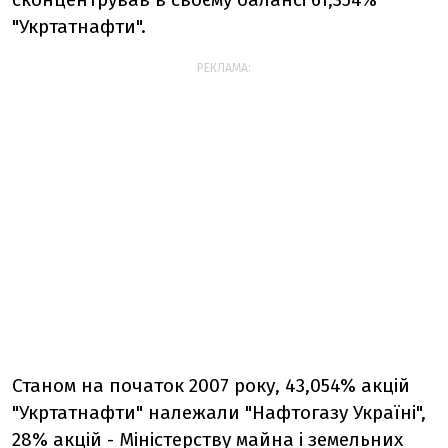
"Укртатнафти".
РЕКЛАМА:
Станом на початок 2007 року, 43,054% акцій
"Укртатнафти" належали "Нафтогазу Україні",
28% акцій - Міністерству майна і земельних