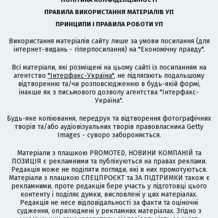
ПРАВИЛА ВИКОРИСТАННЯ МАТЕРІАЛІВ УП
ПРИНЦИПИ І ПРАВИЛА РОБОТИ УП
Використання матеріалів сайту лише за умови посилання (для
інтернет-видань - гіперпосилання) на "Економічну правду".
Всі матеріали, які розміщені на цьому сайті із посиланням на
агентство
"Інтерфакс-Україна"
, не підлягають подальшому
відтворенню та/чи розповсюдженню в будь-якій формі,
інакше як з письмового дозволу агентства "Інтерфакс-
Україна".
Будь-яке копіювання, передрук та відтворення фотографічних
творів та/або аудіовізуальних творів правовласника Getty
Images - суворо забороняється.
Матеріали з плашкою PROMOTED, НОВИНИ КОМПАНІЙ та
ПОЗИЦІЯ є рекламними та публікуються на правах реклами.
Редакція може не поділяти погляди, які в них промотуються.
Матеріали з плашкою СПЕЦПРОЄКТ та ЗА ПІДТРИМКИ також є
рекламними, проте редакція бере участь у підготовці цього
контенту і поділяє думки, висловлені у цих матеріалах.
Редакція не несе відповідальності за факти та оціночні
судження, оприлюднені у рекламних матеріалах. Згідно з