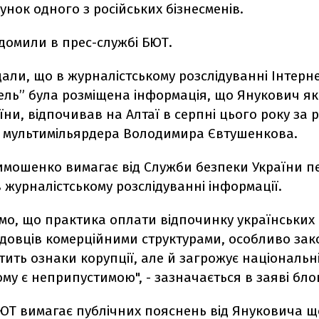
хунок одного з російських бізнесменів.
домили в прес-службі БЮТ.
али, що в журналістському розслідуванні Інтерн
ль” була розміщена інформація, що Янукович як
аїни, відпочивав на Алтаї в серпні цього року за 
о мультимільярдера Володимира Євтушенкова.
Тимошенко вимагає від Служби безпеки України п
 журналістському розслідуванні інформації.
мо, що практика оплати відпочинку українських
довців комерційними структурами, особливо за
тить ознаки корупції, але й загрожує національн
ому є неприпустимою", - зазначається в заяві бло
БЮТ вимагає публічних пояснень від Януковича щ