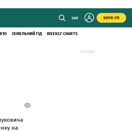
КЛУБ УП
УКР
В'Ю
ЗЕМЕЛЬНИЙ ГІД
WEEKLY CHARTS
РЕКЛАМА:
Януковича
инку на