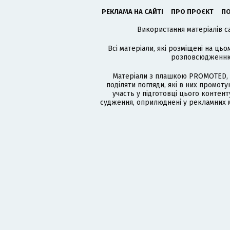
РЕКЛАМА НА САЙТІ
ПРО ПРОЄКТ
ПО
Використання матеріалів с
Всі матеріали, які розміщені на цьо
розповсюдженню в
Матеріали з плашкою PROMOTED, 
поділяти погляди, які в них промо
участь у підготовці цього контенту
судження, оприлюднені у рекламних м