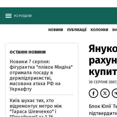
УСІ РОЗДІЛИ
НОВИНИ
ПУБЛІКАЦІЇ
КОЛОНКИ
ІН
Януко
ОСТАННІ НОВИНИ
рахун
Новини 7 серпня:
фігурантка "плівок Міндіча"
купит
отримала посаду в
держпідприємстві,
30 СЕРПНЯ 2007,
масована атака РФ на
Укрнафту
Київ шукає тих, хто
відремонтує метро між
Блок Юлії Т
"Тараса Шевченко" і
підтвердит