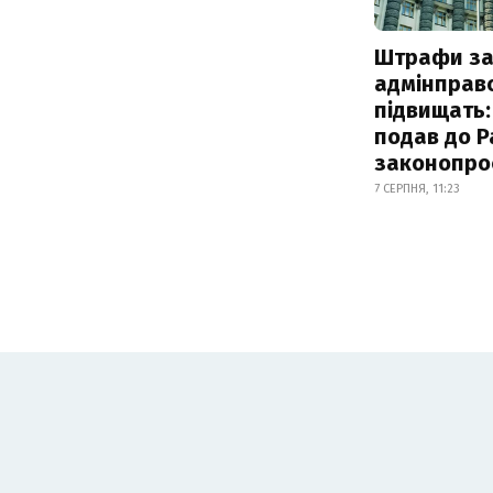
Штрафи з
адмінправ
підвищать:
подав до Р
законопро
7 СЕРПНЯ, 11:23