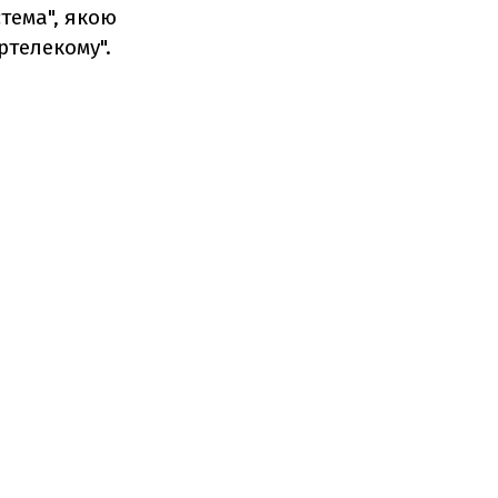
стема", якою
ртелекому".