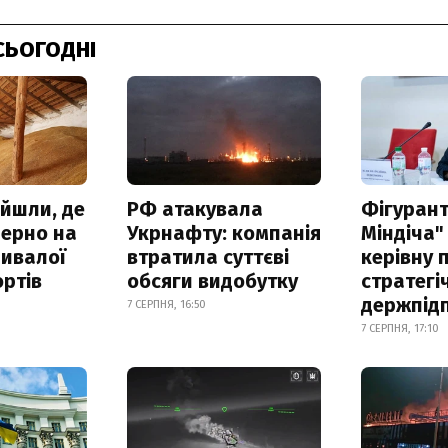
СЬОГОДНІ
айшли, де
РФ атакувала
Фігурант
зерно на
Укрнафту: компанія
Міндіча"
ривалої
втратила суттєві
керівну 
ртів
обсяги видобутку
стратегі
держпід
7 СЕРПНЯ, 16:50
7 СЕРПНЯ, 17:10