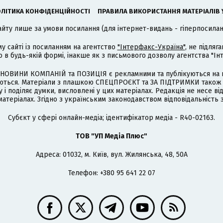
ЛІТИКА КОНФІДЕНЦІЙНОСТІ
ПРАВИЛА ВИКОРИСТАННЯ МАТЕРІАЛІВ 
айту лише за умови посилання (для інтернет-видань - гіперпосиланн
му сайті із посиланням на агентство
"Інтерфакс-Україна"
, не підля
 будь-якій формі, інакше як з письмового дозволу агентства "Ін
НОВИНИ КОМПАНІЙ та ПОЗИЦІЯ є рекламними та публікуються на п
туються. Матеріали з плашкою СПЕЦПРОЄКТ та ЗА ПІДТРИМКИ також
 і поділяє думки, висловлені у цих матеріалах. Редакція не несе ві
атеріалах. Згідно з українським законодавством відповідальність 
Cубєкт у сфері онлайн-медіа; ідентифікатор медіа - R40-02163.
ТОВ "УП Медіа Плюс"
Адреса: 01032, м. Київ, вул. Жилянська, 48, 50А
Телефон: +380 95 641 22 07