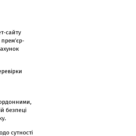
ет-сайту
 прем‘єр-
рахунок
еревірки
кордонними,
ій безпеці
ку.
одо сутності