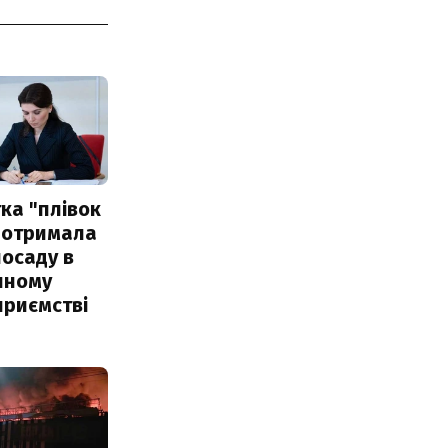
ка "плівок
 отримала
посаду в
чному
приємстві