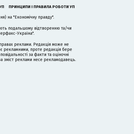
УП
ПРИНЦИПИ І ПРАВИЛА РОБОТИ УП
я) на "Економічну правду".
гають подальшому відтворенню та/чи
терфакс-Україна".
равах реклами. Редакція може не
 є рекламними, проте редакція бере
дповідальності за факти та оціночні
за зміст реклами несе рекламодавець.