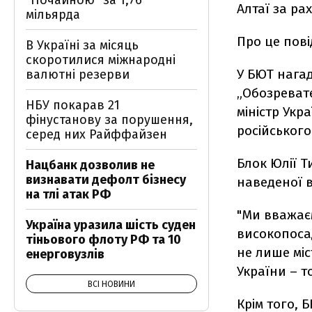
"Почайною" за 1,76
Алтаї за ра
мільярда
Про це пові
В Україні за місяць
скоротилися міжнародні
У БЮТ нагад
валютні резерви
„Обозревате
НБУ покарав 21
міністр Укр
фінустанову за порушення,
російськог
серед них Райффайзен
Блок Юлії 
Нацбанк дозволив не
визнавати дефолт бізнесу
наведеної в
на тлі атак РФ
"Ми вважає
Україна уразила шість суден
високопоса
тіньового флоту РФ та 10
не лише міс
енерговузлів
України – т
ВСІ НОВИНИ
Крім того, 