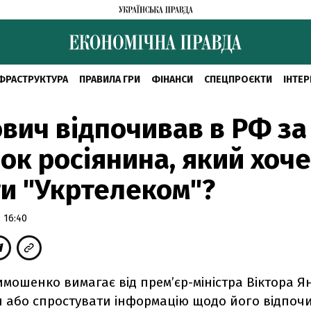
ФРАСТРУКТУРА
ПРАВИЛА ГРИ
ФІНАНСИ
СПЕЦПРОЄКТИ
ІНТЕР
вич відпочивав в РФ за
ок росіянина, який хоче
и "Укртелеком"?
 16:40
имошенко вимагає від прем’єр-міністра Віктора 
и або спростувати інформацію щодо його відпоч