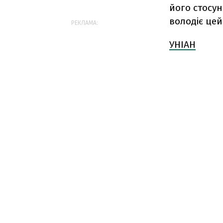
його стосун
володіє цей
РЕКЛАМА:
УНІАН