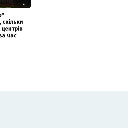
р"
, скільки
 центрів
за час