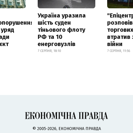
а
Україна уразила
"Епіцент
опорушення
шість суден
розповів
 уряд
тіньового флоту
торгових
ади
РФ та 10
втратив 
єкт
енерговузлів
війни
7 СЕРПНЯ, 18:10
7 СЕРПНЯ, 11:56
© 2005-2026, ЕКОНОМІЧНА ПРАВДА