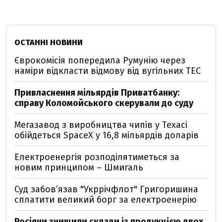
ОСТАННІ НОВИНИ
Єврокомісія попередила Румунію через
наміри відкласти відмову від вугільних ТЕС
Привласнення мільярдів Приватбанку:
справу Коломойського скерували до суду
Мегазавод з виробництва чипів у Техасі
обійдеться SpaceX у 16,8 мільярдів доларів
Електроенергія розподілятиметься за
новим принципом – Шмигаль
Суд забов’язав "Укррічфлот" Григоришина
сплатити великий борг за електроенерію
Росіяни знищили склади із продукцією двох