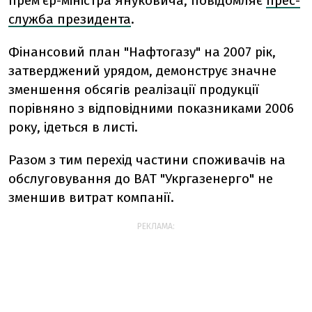
прем’єр-міністра Януковича, повідомляє
прес-
служба президента
.
Фінансовий план "Нафтогазу" на 2007 рік,
затверджений урядом, демонструє значне
зменшення обсягів реалізації продукції
порівняно з відповідними показниками 2006
року, ідеться в листі.
Разом з тим перехід частини споживачів на
обслуговування до ВАТ "Укргазенерго" не
зменшив витрат компанії.
РЕКЛАМА: