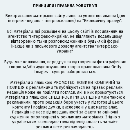
ПРИНЦИПИ І ПРАВИЛА РОБОТИ УП
Використання матеріалів сайту лише за умови посилання (для
інтернет-видань - гіперпосилання) на "Економічну правду".
Всі матеріали, які розміщені на цьому сайті із посиланням на
агентство
"Інтерфакс-Україна"
, не підлягають подальшому
відтворенню та/чи розповсюдженню в будь-якій формі,
інакше як з письмового дозволу агентства "Інтерфакс-
Україна".
Будь-яке копіювання, передрук та відтворення фотографічних
творів та/або аудіовізуальних творів правовласника Getty
Images - суворо забороняється.
Матеріали з плашкою PROMOTED, НОВИНИ КОМПАНІЙ та
ПОЗИЦІЯ є рекламними та публікуються на правах реклами.
Редакція може не поділяти погляди, які в них промотуються.
Матеріали з плашкою СПЕЦПРОЄКТ та ЗА ПІДТРИМКИ також є
рекламними, проте редакція бере участь у підготовці цього
контенту і поділяє думки, висловлені у цих матеріалах.
Редакція не несе відповідальності за факти та оціночні
судження, оприлюднені у рекламних матеріалах. Згідно з
українським законодавством відповідальність за зміст
реклами несе рекламодавець.