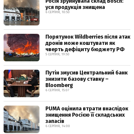
Росія зруйнувала склад Bosch:
уся продукція знищена
6 СЕРПНЯ, 10:50
Порятунок Wildberries після атак
дронів може коштувати як
чверть дефіциту бюджету РФ
5 СЕРПНЯ, 19:50
Путін змусив Центральний банк
знизити базову ставку –
Bloomberg
6 СЕРПНЯ, 15:07
PUMA оцінила втрати внаслідок
знищення Росією її складських
запасів
6 СЕРПНЯ, 14:00