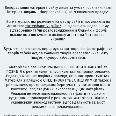
Використання матеріалів сайту лише за умови посилання (для
інтернет-видань - гіперпосилання) на "Економічну правду".
Всі матеріали, які розміщені на цьому сайті із посиланням на
агентство
"Інтерфакс-Україна"
, не підлягають подальшому
відтворенню та/чи розповсюдженню в будь-якій формі,
інакше як з письмового дозволу агентства "Інтерфакс-
Україна".
Будь-яке копіювання, передрук та відтворення фотографічних
творів та/або аудіовізуальних творів правовласника Getty
Images - суворо забороняється.
Матеріали з плашкою PROMOTED, НОВИНИ КОМПАНІЙ та
ПОЗИЦІЯ є рекламними та публікуються на правах реклами.
Редакція може не поділяти погляди, які в них промотуються.
Матеріали з плашкою СПЕЦПРОЄКТ та ЗА ПІДТРИМКИ також є
рекламними, проте редакція бере участь у підготовці цього
контенту і поділяє думки, висловлені у цих матеріалах.
Редакція не несе відповідальності за факти та оціночні
судження, оприлюднені у рекламних матеріалах. Згідно з
українським законодавством відповідальність за зміст
реклами несе рекламодавець.