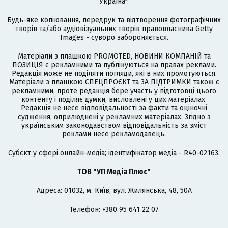
Україна".
Будь-яке копіювання, передрук та відтворення фотографічних
творів та/або аудіовізуальних творів правовласника Getty
Images - суворо забороняється.
Матеріали з плашкою PROMOTED, НОВИНИ КОМПАНІЙ та
ПОЗИЦІЯ є рекламними та публікуються на правах реклами.
Редакція може не поділяти погляди, які в них промотуються.
Матеріали з плашкою СПЕЦПРОЄКТ та ЗА ПІДТРИМКИ також є
рекламними, проте редакція бере участь у підготовці цього
контенту і поділяє думки, висловлені у цих матеріалах.
Редакція не несе відповідальності за факти та оціночні
судження, оприлюднені у рекламних матеріалах. Згідно з
українським законодавством відповідальність за зміст
реклами несе рекламодавець.
Cубєкт у сфері онлайн-медіа; ідентифікатор медіа - R40-02163.
ТОВ "УП Медіа Плюс"
Адреса: 01032, м. Київ, вул. Жилянська, 48, 50А
Телефон: +380 95 641 22 07