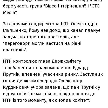
бере участь група "Відео Інтернешнл", і "СТС
Медіа".
За словами гендиректора НТН Олександра
Ільяшенко, йому невідомо, що канал планує
залучати сторонніх інвесторів, але
"переговори могли вестися на рівні
власників".
НТН контролює глава Держкомітету
телебачення та радіомовлення Едуард
Прутнік, впевнені учасники ринку. Заступник
глави Держкомтелерадіо Олександр
Курдинович учора заявив, що пан Прутнік у
відпустці й "не має ніякого відношення до
НТН із того моменту, як очолив комітет".