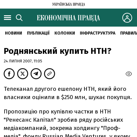
НОВИНИ
ПУБЛІКАЦІЇ
КОЛОНКИ
ІНФРАСТРУКТУРА
ПРАВИЛ
Роднянський купить НТН?
24 ЛИПНЯ 2007, 11:05
Телеканал другого ешелону НТН, який його
власники оцінили в $250 млн, шукає покупця.
Пропозицію про купівлю частки в НТН
"Ренесанс Капітал" зробив ряду російських
медіакомпаний, зокрема холдингу "Проф-
медіа", фонду Russian Media Ventures, у якому