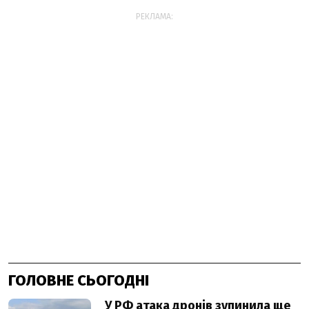
РЕКЛАМА:
ГОЛОВНЕ СЬОГОДНІ
У РФ атака дронів зупинила ще