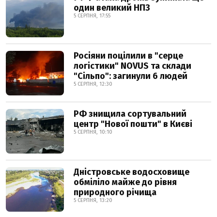
один великий НПЗ
5 СЕРПНЯ, 17:55
Росіяни поцілили в "серце
логістики" NOVUS та склади
"Сільпо": загинули 6 людей
5 СЕРПНЯ, 12:30
РФ знищила сортувальний
центр "Нової пошти" в Києві
5 СЕРПНЯ, 10:10
Дністровське водосховище
обміліло майже до рівня
природного річища
5 СЕРПНЯ, 13:20