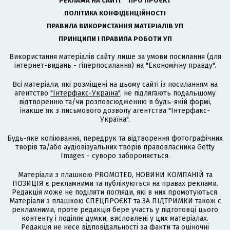
РЕКЛАМА НА САЙТІ
ПРО ПРОЄКТ
ПОЛІТИКА КОНФІДЕНЦІЙНОСТІ
ПРАВИЛА ВИКОРИСТАННЯ МАТЕРІАЛІВ УП
ПРИНЦИПИ І ПРАВИЛА РОБОТИ УП
Використання матеріалів сайту лише за умови посилання (для
інтернет-видань - гіперпосилання) на "Економічну правду".
Всі матеріали, які розміщені на цьому сайті із посиланням на
агентство
"Інтерфакс-Україна"
, не підлягають подальшому
відтворенню та/чи розповсюдженню в будь-якій формі,
інакше як з письмового дозволу агентства "Інтерфакс-
Україна".
Будь-яке копіювання, передрук та відтворення фотографічних
творів та/або аудіовізуальних творів правовласника Getty
Images - суворо забороняється.
Матеріали з плашкою PROMOTED, НОВИНИ КОМПАНІЙ та
ПОЗИЦІЯ є рекламними та публікуються на правах реклами.
Редакція може не поділяти погляди, які в них промотуються.
Матеріали з плашкою СПЕЦПРОЄКТ та ЗА ПІДТРИМКИ також є
рекламними, проте редакція бере участь у підготовці цього
контенту і поділяє думки, висловлені у цих матеріалах.
Редакція не несе відповідальності за факти та оціночні