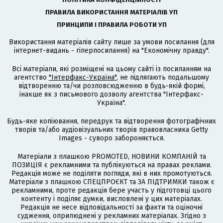
ПРАВИЛА ВИКОРИСТАННЯ МАТЕРІАЛІВ УП
ПРИНЦИПИ І ПРАВИЛА РОБОТИ УП
Використання матеріалів сайту лише за умови посилання (для
інтернет-видань - гіперпосилання) на "Економічну правду".
Всі матеріали, які розміщені на цьому сайті із посиланням на
агентство
"Інтерфакс-Україна"
, не підлягають подальшому
відтворенню та/чи розповсюдженню в будь-якій формі,
інакше як з письмового дозволу агентства "Інтерфакс-
Україна".
Будь-яке копіювання, передрук та відтворення фотографічних
творів та/або аудіовізуальних творів правовласника Getty
Images - суворо забороняється.
Матеріали з плашкою PROMOTED, НОВИНИ КОМПАНІЙ та
ПОЗИЦІЯ є рекламними та публікуються на правах реклами.
Редакція може не поділяти погляди, які в них промотуються.
Матеріали з плашкою СПЕЦПРОЄКТ та ЗА ПІДТРИМКИ також є
рекламними, проте редакція бере участь у підготовці цього
контенту і поділяє думки, висловлені у цих матеріалах.
Редакція не несе відповідальності за факти та оціночні
судження, оприлюднені у рекламних матеріалах. Згідно з