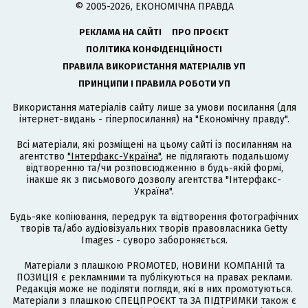
© 2005-2026, ЕКОНОМІЧНА ПРАВДА
РЕКЛАМА НА САЙТІ
ПРО ПРОЄКТ
ПОЛІТИКА КОНФІДЕНЦІЙНОСТІ
ПРАВИЛА ВИКОРИСТАННЯ МАТЕРІАЛІВ УП
ПРИНЦИПИ І ПРАВИЛА РОБОТИ УП
Використання матеріалів сайту лише за умови посилання (для
інтернет-видань - гіперпосилання) на "Економічну правду".
Всі матеріали, які розміщені на цьому сайті із посиланням на
агентство
"Інтерфакс-Україна"
, не підлягають подальшому
відтворенню та/чи розповсюдженню в будь-якій формі,
інакше як з письмового дозволу агентства "Інтерфакс-
Україна".
Будь-яке копіювання, передрук та відтворення фотографічних
творів та/або аудіовізуальних творів правовласника Getty
Images - суворо забороняється.
Матеріали з плашкою PROMOTED, НОВИНИ КОМПАНІЙ та
ПОЗИЦІЯ є рекламними та публікуються на правах реклами.
Редакція може не поділяти погляди, які в них промотуються.
Матеріали з плашкою СПЕЦПРОЄКТ та ЗА ПІДТРИМКИ також є