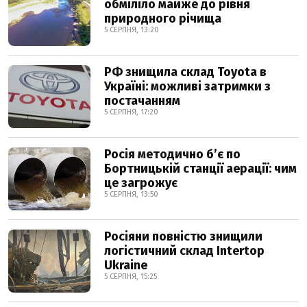
обміліло майже до рівня
природного річища
5 СЕРПНЯ, 13:20
РФ знищила склад Toyota в
Україні: можливі затримки з
постачанням
5 СЕРПНЯ, 17:20
Росія методично б’є по
Бортницькій станції аерації: чим
це загрожує
5 СЕРПНЯ, 13:50
Росіяни повністю знищили
логістичний склад Intertop
Ukraine
5 СЕРПНЯ, 15:25