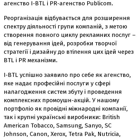
агенство I-BTL і PR-агенство Publicom.
Реорганізація відбувається для розширення
спектру діяльності групи компаній, з метою
створення повного циклу рекламних послуг –
від генерування ідей, розробки творчої
стратегії і дизайну до втілення цих ідей через
BTL і PR механізми.
I-BTL успішно заявило про себе як агенство,
яке надає професійні послуги у сфері
налагодження систем збуту і проведення
комплексних промоушн-акцій. У нашому
портфоліо як провідні міжнародні компанії,
так і крупні українські виробники: British
American Tobacco, Samsung, Sanyo, SС
Johnson, Сanon, Xerox, Tetra Pak, Nutricia,