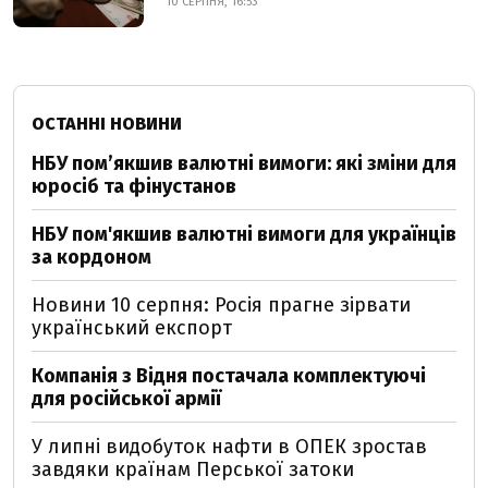
10 СЕРПНЯ, 16:53
ОСТАННІ НОВИНИ
НБУ пом’якшив валютні вимоги: які зміни для
юросіб та фінустанов
НБУ пом'якшив валютні вимоги для українців
за кордоном
Новини 10 серпня: Росія прагне зірвати
український експорт
Компанія з Відня постачала комплектуючі
для російської армії
У липні видобуток нафти в ОПЕК зростав
завдяки країнам Перської затоки