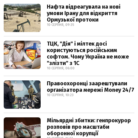
Нафта відреагувала на нові
умови Ірану для відкриття
Ормузької протоки
10 СЕРПНЯ, 09:35
ТЦК, "Дія" і мілтек досі
користуються російським
софтом. Чому Україна не може
"злізти" з 1С
10 СЕРПНЯ, 06:00
Правоохоронці заарештували
організатора мережі Money 24/7
10 СЕРПНЯ, 10:23
Мільярдні збитки: генпрокурор
розповів про масштаби
оборонної корупції