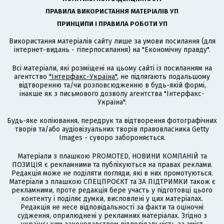
ПРАВИЛА ВИКОРИСТАННЯ МАТЕРІАЛІВ УП
ПРИНЦИПИ І ПРАВИЛА РОБОТИ УП
Використання матеріалів сайту лише за умови посилання (для
інтернет-видань - гіперпосилання) на "Економічну правду".
Всі матеріали, які розміщені на цьому сайті із посиланням на
агентство
"Інтерфакс-Україна"
, не підлягають подальшому
відтворенню та/чи розповсюдженню в будь-якій формі,
інакше як з письмового дозволу агентства "Інтерфакс-
Україна".
Будь-яке копіювання, передрук та відтворення фотографічних
творів та/або аудіовізуальних творів правовласника Getty
Images - суворо забороняється.
Матеріали з плашкою PROMOTED, НОВИНИ КОМПАНІЙ та
ПОЗИЦІЯ є рекламними та публікуються на правах реклами.
Редакція може не поділяти погляди, які в них промотуються.
Матеріали з плашкою СПЕЦПРОЄКТ та ЗА ПІДТРИМКИ також є
рекламними, проте редакція бере участь у підготовці цього
контенту і поділяє думки, висловлені у цих матеріалах.
Редакція не несе відповідальності за факти та оціночні
судження, оприлюднені у рекламних матеріалах. Згідно з