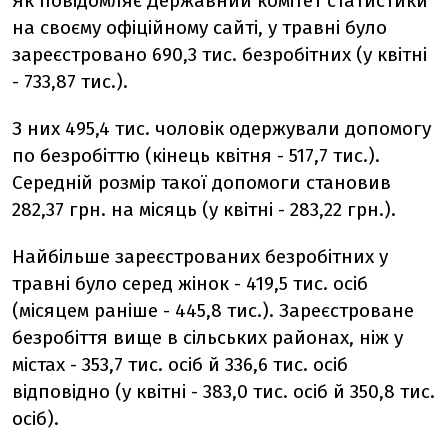
Як повідомляє Державний комітет статистики
на своєму офіційному сайті, у травні було
зареєстровано 690,3 тис. безробітних (у квітні
- 733,87 тис.).
З них 495,4 тис. чоловік одержували допомогу
по безробіттю (кінець квітня - 517,7 тис.).
Середній розмір такої допомоги становив
282,37 грн. на місяць (у квітні - 283,22 грн.).
Найбільше зареєстрованих безробітних у
травні було серед жінок - 419,5 тис. осіб
(місяцем раніше - 445,8 тис.). Зареєстроване
безробіття вище в сільських районах, ніж у
містах - 353,7 тис. осіб й 336,6 тис. осіб
відповідно (у квітні - 383,0 тис. осіб й 350,8 тис.
осіб).