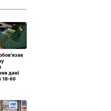
обовʼязав
ву
и
они дані
в 18-60