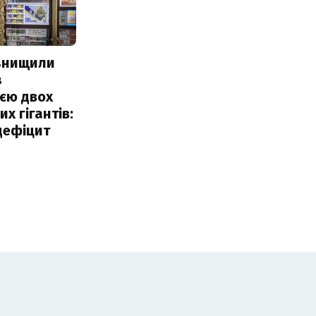
 знищили
з
єю двох
х гігантів:
дефіцит