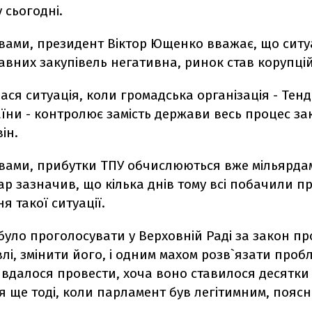
 сьогодні.
овами, президент Віктор Ющенко вважає, що ситу
авних закупівель негативна, ринок став корупці
ася ситуація, коли громадська організація - Тен
їни - контролює замість держави весь процес заку
ін.
овами, прибутки ТПУ обчислюються вже мільярда
р зазначив, що кілька днів тому всі побачили п
 такої ситуації.
було проголосувати у Верховній Раді за закон пр
лі, змінити його, і одним махом розв`язати пробл
вдалося провести, хоча воно ставилося десятки 
 ще тоді, коли парламент був легітимним, поясн