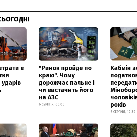
СЬОГОДНІ
втрати в
"Ринок пройде по
Кабмін з
итки
краю". Чому
податко
 ударів
дорожчає пальне і
передат
ь
чи вистачить його
Мінобор
на АЗС
чоловікі
років
6 СЕРПНЯ, 06:00
6 СЕРПНЯ, 19:39