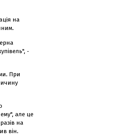
ація на
йним.
дерна
півель", -
ми. При
ричину
о
ему", але це
разів на
ив він.