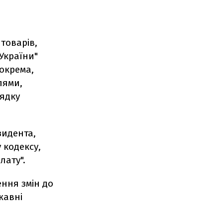
товарів,
 України"
зокрема,
лями,
рядку
зидента,
 кодексу,
лату".
ння змін до
жавні