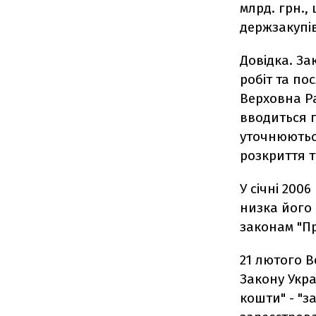
млрд. грн.,
держзакупі
Довідка. За
робіт та по
Верховна Ра
вводиться 
уточнюються
розкриття 
У січні 200
низка його 
законам "Пр
21 лютого В
Закону Укра
кошти" - "з