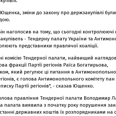
купівлі.
Ющенка, зміни до закону про держзакупівлі були
дою.
ін наголосив на тому, що сьогодні контролюючі 
закупівель - Тендерну палату України та Антимо
чолюють представники правлячої коаліції.
ні комісію Тендерної палати, найвищий наглядо
ва фракції Партії регіонів Раїса Богатирьова,
ком, який регулює ці питання в Антимонопольном
регіонів, є голова Антимонопольного комітету пан 
списку Партії регіонів", - сказав Ющенко.
голова правління Тендерної палати Володимир Л
а палата виявила з початку року порушення за
танні державних коштів їх розпорядниками на с