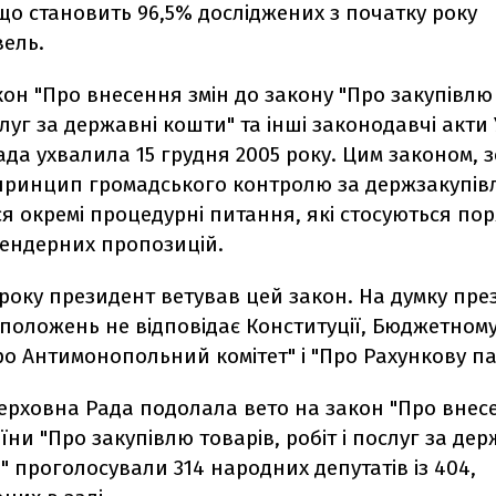
 що становить 96,5% досліджених з початку року
вель.
кон "Про внесення змін до закону "Про закупівлю 
слуг за державні кошти" та інші законодавчі акти
да ухвалила 15 грудня 2005 року. Цим законом, 
принцип громадського контролю за держзакупів
 окремі процедурні питання, які стосуються по
тендерних пропозицій.
6 року президент ветував цей закон. На думку пре
положень не відповідає Конституції, Бюджетному
о Антимонопольний комітет" і "Про Рахункову па
ерховна Рада подолала вето на закон "Про внесе
їни "Про закупівлю товарів, робіт і послуг за дер
а" проголосували 314 народних депутатів із 404,