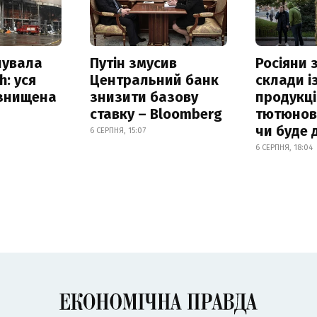
нувала
Путін змусив
Росіяни
h: уся
Центральний банк
склади і
 знищена
знизити базову
продукці
ставку – Bloomberg
тютюнови
чи буде 
6 СЕРПНЯ, 15:07
6 СЕРПНЯ, 18:04