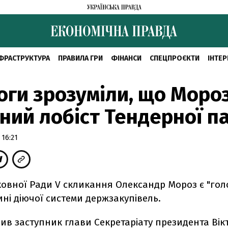
ФРАСТРУКТУРА
ПРАВИЛА ГРИ
ФІНАНСИ
СПЕЦПРОЄКТИ
ІНТЕР
оги зрозуміли, що Мороз
ний лобіст Тендерної п
 16:21
ховної Ради V скликання Олександр Мороз є "го
ині діючої системи держзакупівель.
ив заступник глави Секретаріату президента Вік