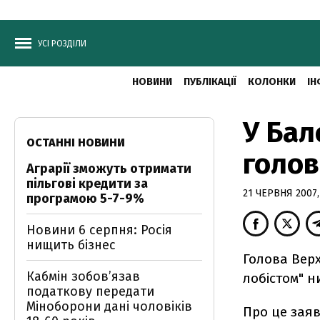
УСІ РОЗДІЛИ
НОВИНИ
ПУБЛІКАЦІЇ
КОЛОНКИ
ІН
У Бал
ОСТАННІ НОВИНИ
голов
Аграрії зможуть отримати
пільгові кредити за
21 ЧЕРВНЯ 2007,
програмою 5-7-9%
Новини 6 серпня: Росія
нищить бізнес
Голова Вер
Кабмін зобовʼязав
лобістом" н
податкову передати
Міноборони дані чоловіків
Про це заяв