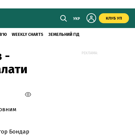
КЛУБ УП
УКР
В'Ю
WEEKLY CHARTS
ЗЕМЕЛЬНИЙ ГІД
 -
РЕКЛАМА:
алати
ловним
тор Бондар