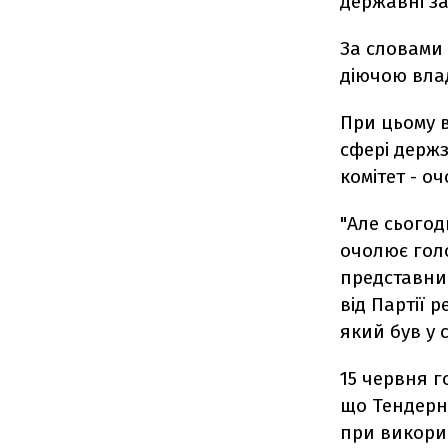
державні за
За словами 
діючою вла
При цьому в
сфері держ
комітет - о
"Але сьогод
очолює голо
представни
від Партії 
який був у 
15 червня 
що Тендерн
при викорис