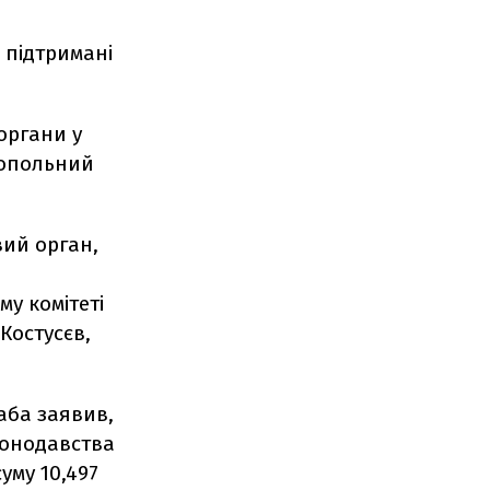
 підтримані
органи у
нопольний
вий орган,
у комітеті
Костусєв,
аба заявив,
конодавства
уму 10,497