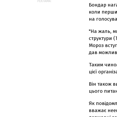
РЕКЛАМА:
Бондар нага
коли перши
на голосува
"На жаль, м
структури (
Мороз вступ
дав можливо
Таким чином
цієї організа
Він також в
цього пита
Як повідомл
вважає нее