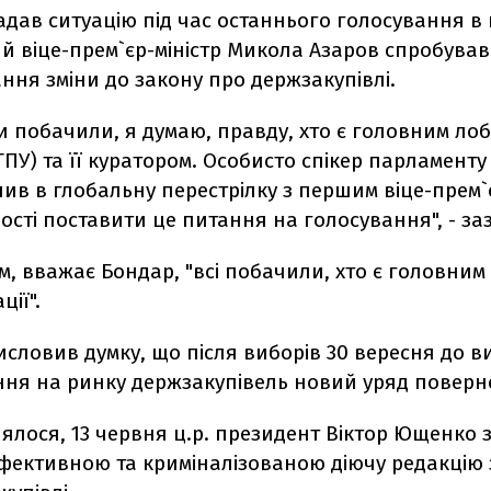
дав ситуацію під час останнього голосування в 
й віце-прем`єр-міністр Микола Азаров спробував
ння зміни до закону про держзакупівлі.
и побачили, я думаю, правду, хто є головним лобі
ТПУ) та її куратором. Особисто спікер парламент
ив в глобальну перестрілку з першим віце-прем`є
сті поставити це питання на голосування", - за
, вважає Бондар, "всі побачили, хто є головним
ції".
исловив думку, що після виборів 30 вересня до 
ння на ринку держзакупівель новий уряд поверн
ялося, 13 червня ц.р. президент Віктор Ющенко 
фективною та криміналізованою діючу редакцію 