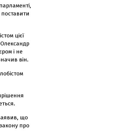
парламенті,
 поставити
стом цієї
у Олександр
ром і не
значив він.
 лобістом
вирішення
еться.
заявив, що
закону про