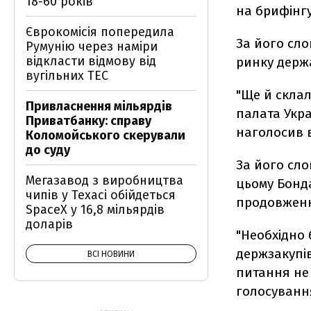
18-60 років
на брифінгу
Єврокомісія попередила
За його сл
Румунію через наміри
відкласти відмову від
ринку держ
вугільних ТЕС
"Ще й склал
Привласнення мільярдів
палата Укра
Приватбанку: справу
наголосив в
Коломойського скерували
до суду
За його сл
Мегазавод з виробництва
цьому Бонда
чипів у Техасі обійдеться
продовження
SpaceX у 16,8 мільярдів
доларів
"Необхідно 
держзакупів
ВСІ НОВИНИ
питання не 
голосування