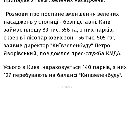
припадає 21 кв.м. зелених насаджень.
"Розмови про постійне зменшення зелених
насаджень у столиці - безпідставні. Київ
займає площу 83 тис. 558 га, з них парків,
скверів і лісопаркових зон - 56 тис. 505 га", -
заявив директор "Київзеленбуду" Петро
Яворівський, повідомляє прес-служба КМДА.
Усього в Києві нараховується 140 парків, з них
127 перебувають на балансі "Київзеленбуду".
РЕКЛАМА: