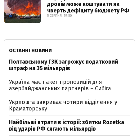
дронів може коштувати як
чверть дефіциту бюджету РФ
5 СЕРПНЯ, 19:50
ОСТАННІ НОВИНИ
Полтавському ГЗК загрожує податковий
штраф на 35 мільярдів
Україна має пакет пропозицій для
азербайджанських партнерів – Сибіга
Укрпошта закриває чотири відділення у
Краматорську
Найбільші втрати в історії: збитки Rozetka
від ударів РФ сягають мільярдів