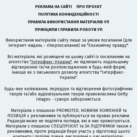
РЕКЛАМА НА САЙТІ
ПРО ПРОЄКТ
ПОЛІТИКА КОНФІДЕНЦІЙНОСТІ
ПРАВИЛА ВИКОРИСТАННЯ МАТЕРІАЛІВ УП
ПРИНЦИПИ І ПРАВИЛА РОБОТИ УП
Використання матеріалів сайту лише за умови посилання (для
інтернет-видань - гіперпосилання) на "Економічну правду".
Всі матеріали, які розміщені на цьому сайті із посиланням на
агентство
"Інтерфакс-Україна"
, не підлягають подальшому
відтворенню та/чи розповсюдженню в будь-якій формі,
інакше як з письмового дозволу агентства "Інтерфакс-
Україна".
Будь-яке копіювання, передрук та відтворення фотографічних
творів та/або аудіовізуальних творів правовласника Getty
Images - суворо забороняється.
Матеріали з плашкою PROMOTED, НОВИНИ КОМПАНІЙ та
ПОЗИЦІЯ є рекламними та публікуються на правах реклами.
Редакція може не поділяти погляди, які в них промотуються.
Матеріали з плашкою СПЕЦПРОЄКТ та ЗА ПІДТРИМКИ також є
рекламними, проте редакція бере участь у підготовці цього
контенту і поділяє думки, висловлені у цих матеріалах.