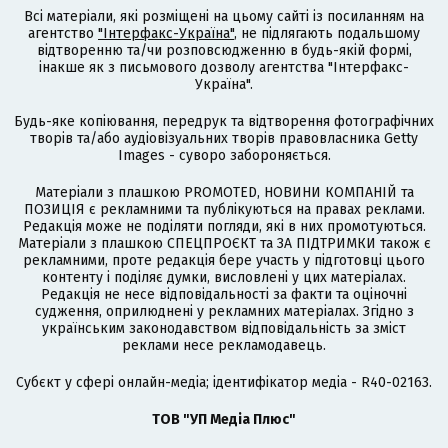
Всі матеріали, які розміщені на цьому сайті із посиланням на
агентство
"Інтерфакс-Україна"
, не підлягають подальшому
відтворенню та/чи розповсюдженню в будь-якій формі,
інакше як з письмового дозволу агентства "Інтерфакс-
Україна".
Будь-яке копіювання, передрук та відтворення фотографічних
творів та/або аудіовізуальних творів правовласника Getty
Images - суворо забороняється.
Матеріали з плашкою PROMOTED, НОВИНИ КОМПАНІЙ та
ПОЗИЦІЯ є рекламними та публікуються на правах реклами.
Редакція може не поділяти погляди, які в них промотуються.
Матеріали з плашкою СПЕЦПРОЄКТ та ЗА ПІДТРИМКИ також є
рекламними, проте редакція бере участь у підготовці цього
контенту і поділяє думки, висловлені у цих матеріалах.
Редакція не несе відповідальності за факти та оціночні
судження, оприлюднені у рекламних матеріалах. Згідно з
українським законодавством відповідальність за зміст
реклами несе рекламодавець.
Cубєкт у сфері онлайн-медіа; ідентифікатор медіа - R40-02163.
ТОВ "УП Медіа Плюс"