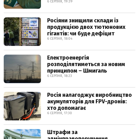
6 СЕРПНЯ, 19:39
Росіяни знищили склади із
продукцією двох тютюнових
гігантів: чи буде дефіцит
6 СЕРПНЯ, 18:04
Електроенергія
розподілятиметься за новим
принципом – Шмигаль
6 СЕРПНЯ, 18:23
Росія налагоджує виробництво
акумуляторів для FPV-дронів:
хто допомагає
6 СЕРПНЯ, 17:30
Штрафи за
адмінправопорушення