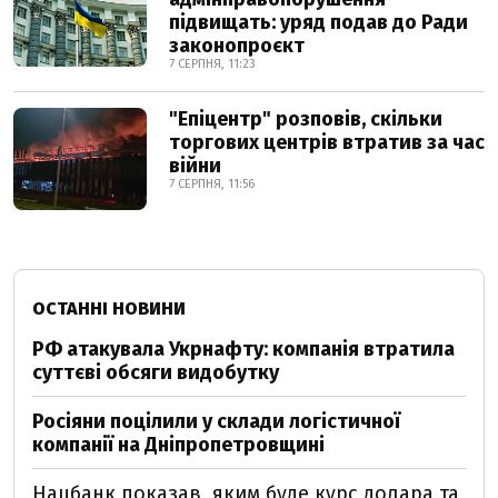
підвищать: уряд подав до Ради
законопроєкт
7 СЕРПНЯ, 11:23
"Епіцентр" розповів, скільки
торгових центрів втратив за час
війни
7 СЕРПНЯ, 11:56
ОСТАННІ НОВИНИ
РФ атакувала Укрнафту: компанія втратила
суттєві обсяги видобутку
Росіяни поцілили у склади логістичної
компанії на Дніпропетровщині
Нацбанк показав, яким буде курс долара та