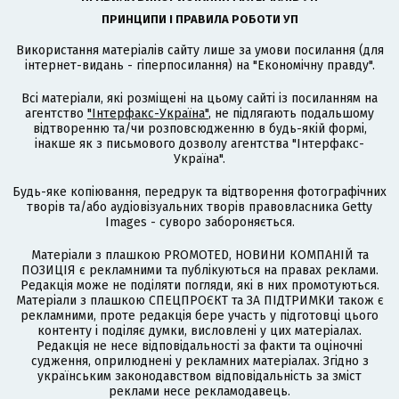
ПРИНЦИПИ І ПРАВИЛА РОБОТИ УП
Використання матеріалів сайту лише за умови посилання (для
інтернет-видань - гіперпосилання) на "Економічну правду".
Всі матеріали, які розміщені на цьому сайті із посиланням на
агентство
"Інтерфакс-Україна"
, не підлягають подальшому
відтворенню та/чи розповсюдженню в будь-якій формі,
інакше як з письмового дозволу агентства "Інтерфакс-
Україна".
Будь-яке копіювання, передрук та відтворення фотографічних
творів та/або аудіовізуальних творів правовласника Getty
Images - суворо забороняється.
Матеріали з плашкою PROMOTED, НОВИНИ КОМПАНІЙ та
ПОЗИЦІЯ є рекламними та публікуються на правах реклами.
Редакція може не поділяти погляди, які в них промотуються.
Матеріали з плашкою СПЕЦПРОЄКТ та ЗА ПІДТРИМКИ також є
рекламними, проте редакція бере участь у підготовці цього
контенту і поділяє думки, висловлені у цих матеріалах.
Редакція не несе відповідальності за факти та оціночні
судження, оприлюднені у рекламних матеріалах. Згідно з
українським законодавством відповідальність за зміст
реклами несе рекламодавець.