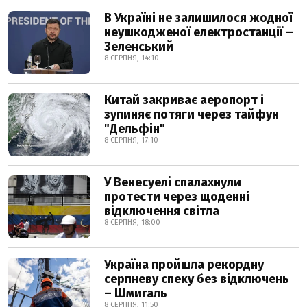
В Україні не залишилося жодної
неушкодженої електростанції –
Зеленський
8 СЕРПНЯ, 14:10
Китай закриває аеропорт і
зупиняє потяги через тайфун
"Дельфін"
8 СЕРПНЯ, 17:10
У Венесуелі спалахнули
протести через щоденні
відключення світла
8 СЕРПНЯ, 18:00
Україна пройшла рекордну
серпневу спеку без відключень
– Шмигаль
8 СЕРПНЯ, 11:50