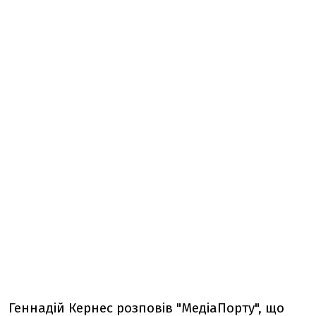
Геннадій Кернес розповів "МедіаПорту", що