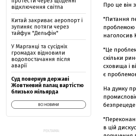
протести через щоденні
Про це він 
відключення світла
"Питання пе
Китай закриває аеропорт і
зупиняє потяги через
проблемою 
тайфун "Дельфін"
наголосив 
У Марганці та сусідніх
"Це проблем
громадах відновили
скільки рин
водопостачання після
аварії
сховища і в
є проблемо
Суд повернув державі
Жовтневий палац вартістю
На думку п
близько мільярда
промисловіс
безпрецеден
ВСІ НОВИНИ
"Переконан
в цій диску
РЕКЛАМА:
доручення 