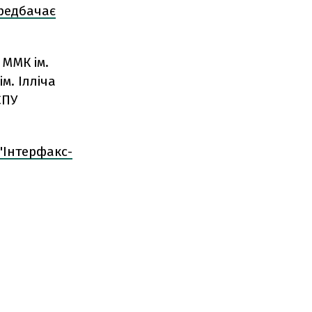
ередбачає
 ММК ім.
м. Ілліча
СПУ
"Інтерфакс-