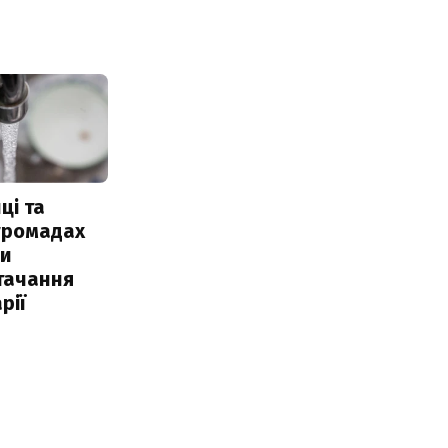
ці та
 громадах
ли
тачання
рії