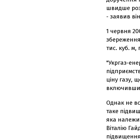
швидше розі
- заявив він
1 червня 20
збереження 
тис. куб. м
"Укргаз-ене
підприємств
ціну газу, 
включивши 
Однак не вс
таке підвищ
яка належит
Віталію Га
підвищення