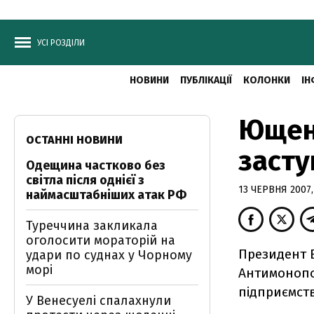
УСІ РОЗДІЛИ
НОВИНИ
ПУБЛІКАЦІЇ
КОЛОНКИ
ІН
Ющенк
ОСТАННІ НОВИНИ
засту
Одещина частково без
світла після однієї з
13 ЧЕРВНЯ 2007,
наймасштабніших атак РФ
Туреччина закликала
оголосити мораторій на
Президент 
удари по суднах у Чорному
морі
Антимонопол
підприємств
У Венесуелі спалахнули