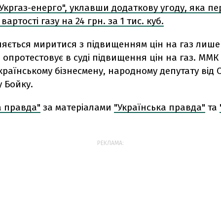
"Укргаз-енерго", уклавши додаткову угоду, яка п
артості газу на 24 грн. за 1 тис. куб.
ляється миритися з підвищенням цін на газ лише
й опротестовує в суді підвищення цін на газ. ММК і
раїнському бізнесмену, народному депутату від 
 Бойку.
а правда"
за матеріалами
"Українська правда"
та
РЕКЛАМА: