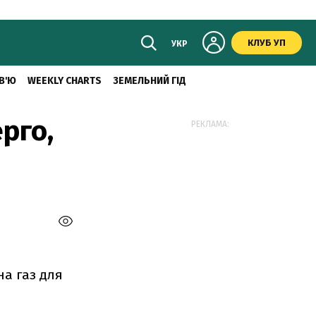
КЛУБ УП
УКР
В'Ю
WEEKLY CHARTS
ЗЕМЕЛЬНИЙ ГІД
рго,
РЕКЛАМА:
на газ для