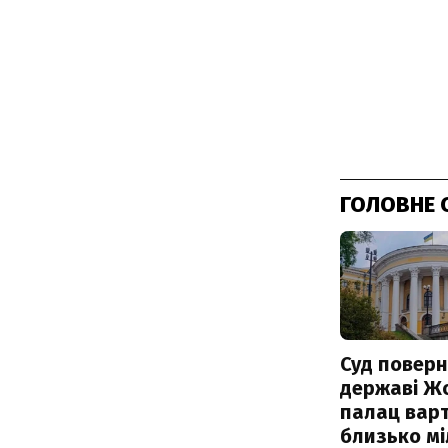
ГОЛОВНЕ 
Суд поверн
державі Ж
палац варт
близько м