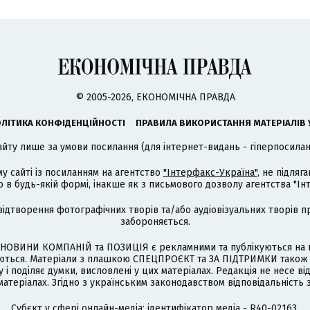
© 2005-2026, ЕКОНОМІЧНА ПРАВДА
ЛІТИКА КОНФІДЕНЦІЙНОСТІ
ПРАВИЛА ВИКОРИСТАННЯ МАТЕРІАЛІВ 
айту лише за умови посилання (для інтернет-видань - гіперпосиланн
му сайті із посиланням на агентство
"Інтерфакс-Україна"
, не підля
 будь-якій формі, інакше як з письмового дозволу агентства "Ін
відтворення фотографічних творів та/або аудіовізуальних творів п
забороняється.
НОВИНИ КОМПАНІЙ та ПОЗИЦІЯ є рекламними та публікуються на п
туються. Матеріали з плашкою СПЕЦПРОЄКТ та ЗА ПІДТРИМКИ також
 і поділяє думки, висловлені у цих матеріалах. Редакція не несе ві
атеріалах. Згідно з українським законодавством відповідальність 
Cубєкт у сфері онлайн-медіа; ідентифікатор медіа - R40-02163.