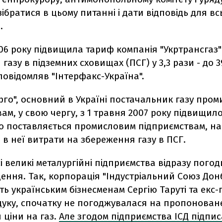
братися в цьому питанні і дати відповідь для вс
.
06 року підвищила тариф компанія "Укртрансгаз"
газу в підземних сховищах (ПСГ) у 3,3 рази - до 39
, повідомляв "Інтерфакс-Україна".
рго", основний в Україні постачальник газу про
ам, у свою чергу, з 1 травня 2007 року підвищило
що поставляється промисловим підприємствам, на 
в неї витрати на збереження газу в ПСГ.
і великі металургійні підприємства відразу пого
ення. Так, корпорація "Індустріальний Союз Донб
ь українським бізнесменам Сергію Таруті та екс-
йдуку, спочатку не погоджувалася на пропонован
 ціни на газ.
Але згодом підприємства ІСД підпи