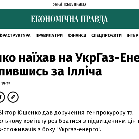
ФРАСТРУКТУРА
ПРАВИЛА ГРИ
ФІНАНСИ
СПЕЦПРОЄКТИ
ІНТЕР
о наїхав на УкрГаз-Ене
пившись за Ілліча
 15:25
Віктор Ющенко дав доручення генпрокурору та
ьному комітету розібратися з підвищенням цін 
-споживачів з боку "Укргаз-енерго".