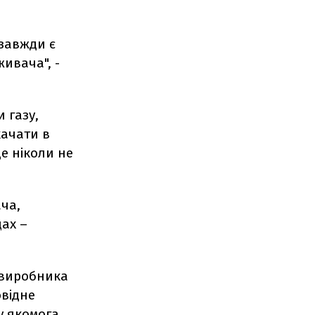
 завжди є
ивача", -
 газу,
качати в
це ніколи не
ча,
щах –
 виробника
овідне
у якомога