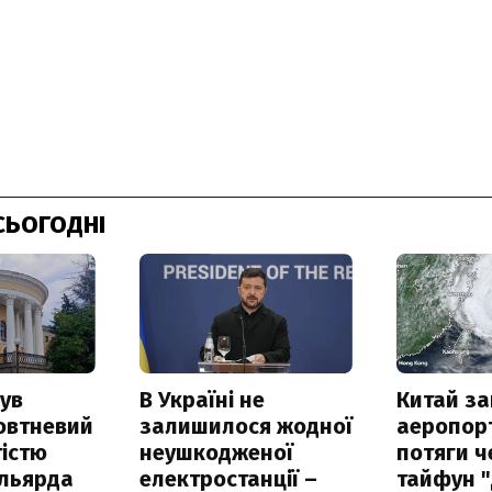
СЬОГОДНІ
ув
В Україні не
Китай з
овтневий
залишилося жодної
аеропорт
істю
неушкодженої
потяги ч
ільярда
електростанції –
тайфун 