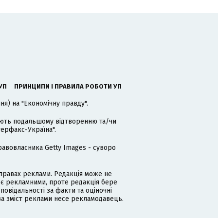
УП
ПРИНЦИПИ І ПРАВИЛА РОБОТИ УП
я) на "Економічну правду".
гають подальшому відтворенню та/чи
терфакс-Україна".
равовласника Getty Images - суворо
равах реклами. Редакція може не
 є рекламними, проте редакція бере
дповідальності за факти та оціночні
за зміст реклами несе рекламодавець.