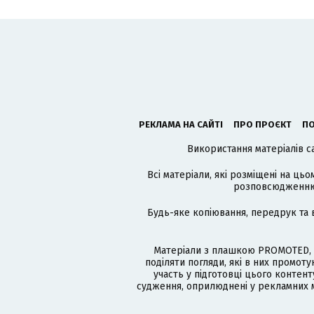
РЕКЛАМА НА САЙТІ
ПРО ПРОЄКТ
ПО
Використання матеріалів с
Всі матеріали, які розміщені на цьо
розповсюдженню в
Будь-яке копіювання, передрук та 
Матеріали з плашкою PROMOTED, 
поділяти погляди, які в них промо
участь у підготовці цього контенту
судження, оприлюднені у рекламних м