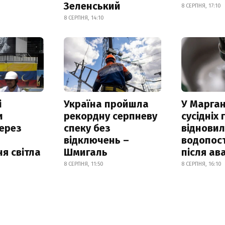
Зеленський
8 СЕРПНЯ, 17:10
8 СЕРПНЯ, 14:10
і
Україна пройшла
У Марган
и
рекордну серпневу
сусідніх
ерез
спеку без
віднови
відключень –
водопос
я світла
Шмигаль
після ава
8 СЕРПНЯ, 11:50
8 СЕРПНЯ, 16:10