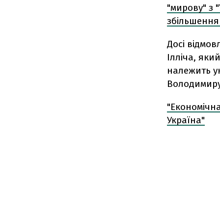
"мирову" з 
збільшення в
Досі відмов
Ілліча, яки
належить ук
Володимиру
"Економічн
Україна"