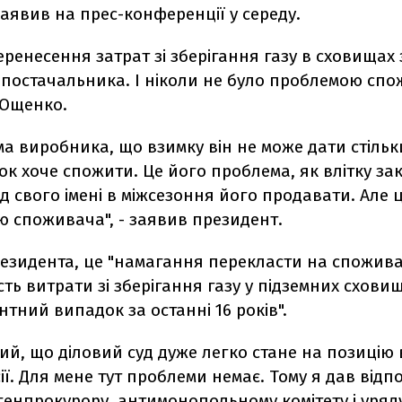
заявив на прес-конференції у середу.
ренесення затрат зі зберігання газу в сховищах
постачальника. І ніколи не було проблемою спож
Ющенко.
а виробника, що взимку він не може дати стільки
ок хоче спожити. Це його проблема, як влітку за
ід свого імені в міжсезоння його продавати. Але 
ю споживача", - заявив президент.
резидента, це "намагання перекласти на спожива
ть витрати зі зберігання газу у підземних схови
тний випадок за останні 16 років".
ий, що діловий суд дуже легко стане на позицію
сії. Для мене тут проблеми немає. Тому я дав відп
генпрокурору, антимонопольному комітету і уряд