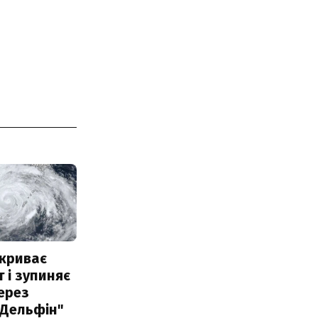
акриває
 і зупиняє
ерез
"Дельфін"