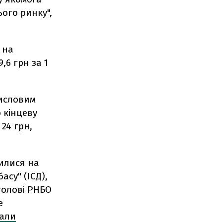
ього ринку",
 на
,6 грн за 1
мисловим
 кінцеву
24 грн,
дилися на
асу" (ІСД),
голові РНБО
е
сали