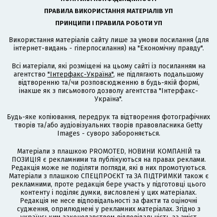
ПРАВИЛА ВИКОРИСТАННЯ МАТЕРІАЛІВ УП
ПРИНЦИПИ І ПРАВИЛА РОБОТИ УП
Використання матеріалів сайту лише за умови посилання (для
інтернет-видань - гіперпосилання) на "Економічну правду".
Всі матеріали, які розміщені на цьому сайті із посиланням на
агентство
"Інтерфакс-Україна"
, не підлягають подальшому
відтворенню та/чи розповсюдженню в будь-якій формі,
інакше як з письмового дозволу агентства "Інтерфакс-
Україна".
Будь-яке копіювання, передрук та відтворення фотографічних
творів та/або аудіовізуальних творів правовласника Getty
Images - суворо забороняється.
Матеріали з плашкою PROMOTED, НОВИНИ КОМПАНІЙ та
ПОЗИЦІЯ є рекламними та публікуються на правах реклами.
Редакція може не поділяти погляди, які в них промотуються.
Матеріали з плашкою СПЕЦПРОЄКТ та ЗА ПІДТРИМКИ також є
рекламними, проте редакція бере участь у підготовці цього
контенту і поділяє думки, висловлені у цих матеріалах.
Редакція не несе відповідальності за факти та оціночні
судження, оприлюднені у рекламних матеріалах. Згідно з