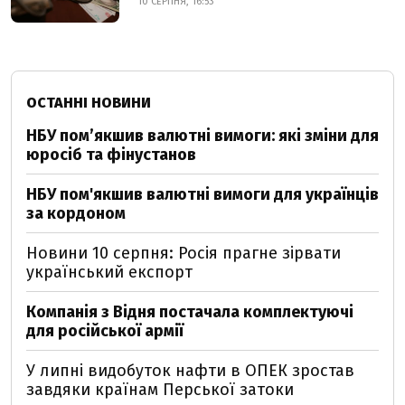
10 СЕРПНЯ, 16:53
ОСТАННІ НОВИНИ
НБУ пом’якшив валютні вимоги: які зміни для
юросіб та фінустанов
НБУ пом'якшив валютні вимоги для українців
за кордоном
Новини 10 серпня: Росія прагне зірвати
український експорт
Компанія з Відня постачала комплектуючі
для російської армії
У липні видобуток нафти в ОПЕК зростав
завдяки країнам Перської затоки