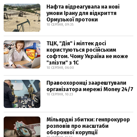
Нафта відреагувала на нові
умови Ірану для відкриття
Ормузької протоки
10 СЕРПНЯ, 09:35
ТЦК, "Дія" і мілтек досі
користуються російським
софтом. Чому Україна не може
"злізти" з 1С
10 СЕРПНЯ, 06:00
Правоохоронці заарештували
організатора мережі Money 24/7
10 СЕРПНЯ, 10:23
Мільярдні збитки: генпрокурор
розповів про масштаби
оборонної корупції