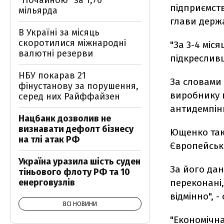
"Почайною" за 1,76
підприємст
мільярда
глави держ
В Україні за місяць
скоротилися міжнародні
"За 3-4 міс
валютні резерви
підкресливш
НБУ покарав 21
За словами 
фінустанову за порушення,
виробнику п
серед них Райффайзен
антидемпінг
Нацбанк дозволив не
визнавати дефолт бізнесу
Ющенко так
на тлі атак РФ
Європейськ
Україна уразила шість суден
За його дан
тіньового флоту РФ та 10
енерговузлів
переконані,
відмінно", 
ВСІ НОВИНИ
"Економічн