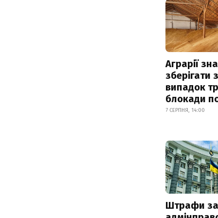
Аграрії зн
зберігати 
випадок т
блокади по
7 СЕРПНЯ, 14:00
Штрафи з
адмінправ