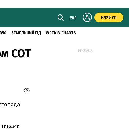
КЛУБ УП
УКР
В'Ю
ЗЕМЕЛЬНИЙ ГІД
WEEKLY CHARTS
ом СОТ
РЕКЛАМА:
стопада
ітниками