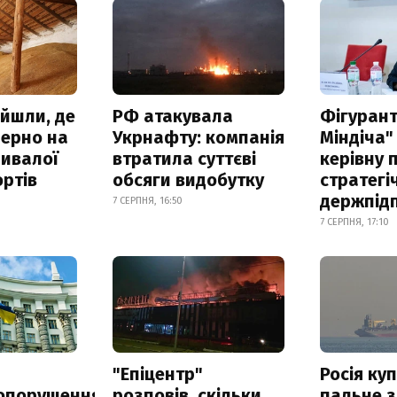
айшли, де
РФ атакувала
Фігурант
зерно на
Укрнафту: компанія
Міндіча"
ривалої
втратила суттєві
керівну 
ртів
обсяги видобутку
стратегі
держпід
7 СЕРПНЯ, 16:50
7 СЕРПНЯ, 17:10
а
"Епіцентр"
Росія ку
опорушення
розповів, скільки
пальне з