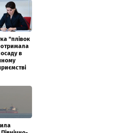
ка "плівок
 отримала
посаду в
чному
приємстві
пила
 Північно-