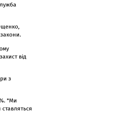
служба
 Ющенко,
 закони.
шому
захист від
ри з
%. "Ми
и ставляться