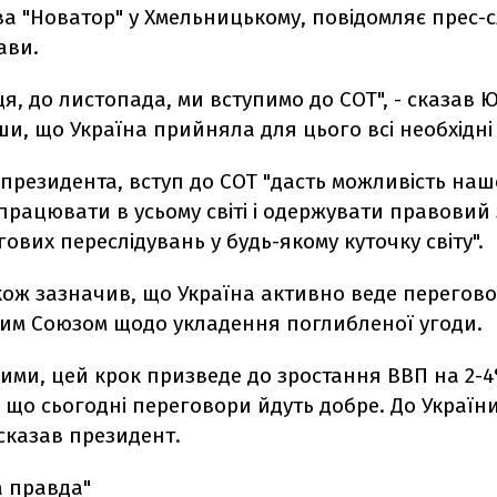
ва "Новатор" у Хмельницькому, повідомляє прес-
ави.
яця, до листопада, ми вступимо до СОТ", - сказав
и, що Україна прийняла для цього всі необхідні
президента, вступ до СОТ "дасть можливість на
рацювати в усьому світі і одержувати правовий 
ових переслідувань у будь-якому куточку світу".
ож зазначив, що Україна активно веде перегово
им Союзом щодо укладення поглибленої угоди.
ими, цей крок призведе до зростання ВВП на 2-4
 що сьогодні переговори йдуть добре. До Україн
- сказав президент.
а правда"