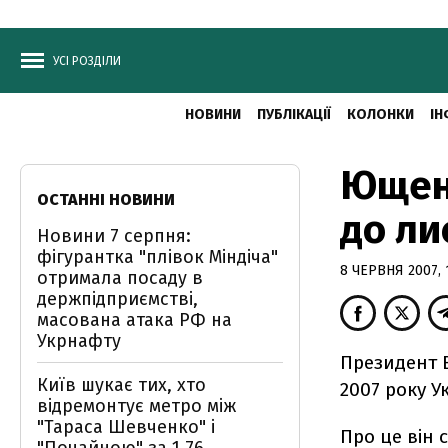
УСІ РОЗДІЛИ
НОВИНИ
ПУБЛІКАЦІЇ
КОЛОНКИ
ІН
Ющенк
ОСТАННІ НОВИНИ
до ли
Новини 7 серпня:
фігурантка "плівок Міндіча"
8 ЧЕРВНЯ 2007, 
отримала посаду в
держпідприємстві,
масована атака РФ на
Укрнафту
Президент 
Київ шукає тих, хто
2007 року У
відремонтує метро між
"Тараса Шевченко" і
Про це він 