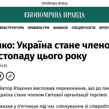
ФРАСТРУКТУРА
ПРАВИЛА ГРИ
ФІНАНСИ
СПЕЦПРОЄКТИ
ІНТЕР
о: Україна стане член
стопаду цього року
14:53
Віктор Ющенко висловив переконання, що до ли
країна стане членом Світової організації торгівлі.
сказав у п'ятницю під час спілкування зі співроб