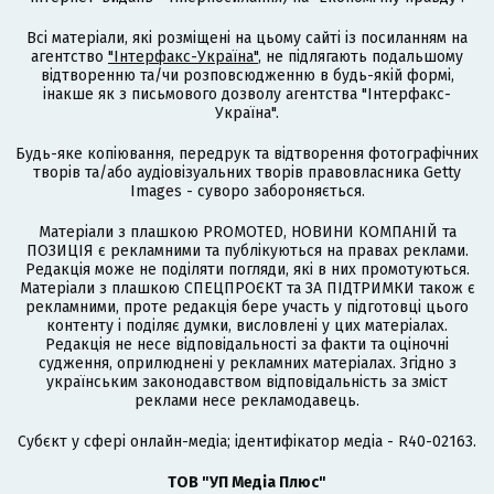
Всі матеріали, які розміщені на цьому сайті із посиланням на
агентство
"Інтерфакс-Україна"
, не підлягають подальшому
відтворенню та/чи розповсюдженню в будь-якій формі,
інакше як з письмового дозволу агентства "Інтерфакс-
Україна".
Будь-яке копіювання, передрук та відтворення фотографічних
творів та/або аудіовізуальних творів правовласника Getty
Images - суворо забороняється.
Матеріали з плашкою PROMOTED, НОВИНИ КОМПАНІЙ та
ПОЗИЦІЯ є рекламними та публікуються на правах реклами.
Редакція може не поділяти погляди, які в них промотуються.
Матеріали з плашкою СПЕЦПРОЄКТ та ЗА ПІДТРИМКИ також є
рекламними, проте редакція бере участь у підготовці цього
контенту і поділяє думки, висловлені у цих матеріалах.
Редакція не несе відповідальності за факти та оціночні
судження, оприлюднені у рекламних матеріалах. Згідно з
українським законодавством відповідальність за зміст
реклами несе рекламодавець.
Cубєкт у сфері онлайн-медіа; ідентифікатор медіа - R40-02163.
ТОВ "УП Медіа Плюс"