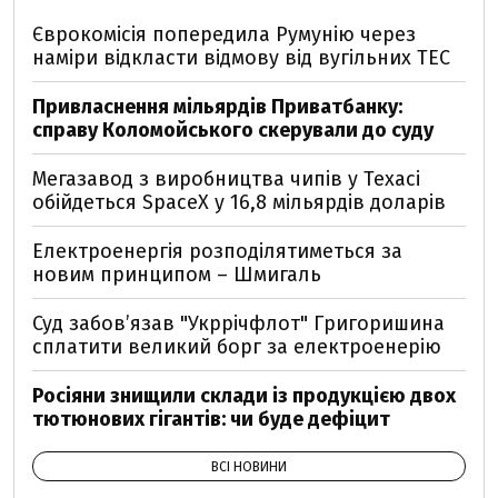
Єврокомісія попередила Румунію через
наміри відкласти відмову від вугільних ТЕС
Привласнення мільярдів Приватбанку:
справу Коломойського скерували до суду
Мегазавод з виробництва чипів у Техасі
обійдеться SpaceX у 16,8 мільярдів доларів
Електроенергія розподілятиметься за
новим принципом – Шмигаль
Суд забов’язав "Укррічфлот" Григоришина
сплатити великий борг за електроенерію
Росіяни знищили склади із продукцією двох
тютюнових гігантів: чи буде дефіцит
ВСІ НОВИНИ