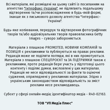
Всі матеріали, які розміщені на цьому сайті із посиланням на
агентство
"Інтерфакс-Україна"
, не підлягають подальшому
відтворенню та/чи розповсюдженню в будь-якій формі,
інакше як з письмового дозволу агентства "Інтерфакс-
Україна".
Будь-яке копіювання, передрук та відтворення фотографічних
творів та/або аудіовізуальних творів правовласника Getty
Images - суворо забороняється.
Матеріали з плашкою PROMOTED, НОВИНИ КОМПАНІЙ та
ПОЗИЦІЯ є рекламними та публікуються на правах реклами.
Редакція може не поділяти погляди, які в них промотуються.
Матеріали з плашкою СПЕЦПРОЄКТ та ЗА ПІДТРИМКИ також є
рекламними, проте редакція бере участь у підготовці цього
контенту і поділяє думки, висловлені у цих матеріалах.
Редакція не несе відповідальності за факти та оціночні
судження, оприлюднені у рекламних матеріалах. Згідно з
українським законодавством відповідальність за зміст
реклами несе рекламодавець.
Cубєкт у сфері онлайн-медіа; ідентифікатор медіа - R40-02163.
ТОВ "УП Медіа Плюс"