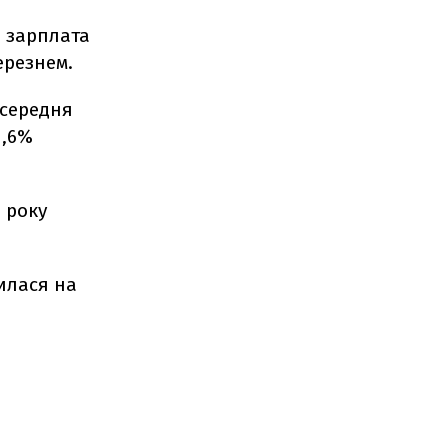
я зарплата
ерезнем.
 середня
1,6%
7 року
шилася на