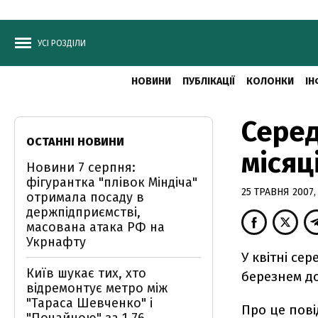
УСІ РОЗДІЛИ
НОВИНИ
ПУБЛІКАЦІЇ
КОЛОНКИ
ІН
Серед
ОСТАННІ НОВИНИ
місяц
Новини 7 серпня:
фігурантка "плівок Міндіча"
25 ТРАВНЯ 2007,
отримала посаду в
держпідприємстві,
масована атака РФ на
Укрнафту
У квітні се
Київ шукає тих, хто
березнем до
відремонтує метро між
"Тараса Шевченко" і
Про це пов