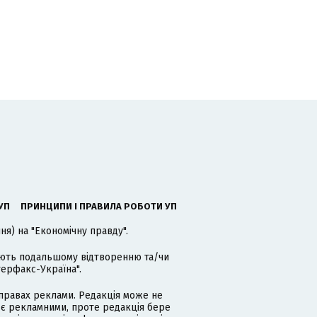
УП
ПРИНЦИПИ І ПРАВИЛА РОБОТИ УП
я) на "Економічну правду".
гають подальшому відтворенню та/чи
терфакс-Україна".
равах реклами. Редакція може не
 є рекламними, проте редакція бере