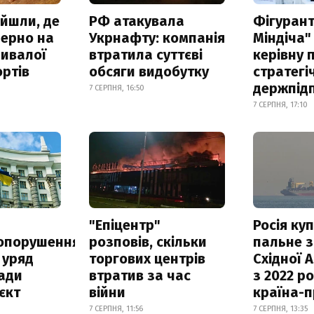
айшли, де
РФ атакувала
Фігурант
зерно на
Укрнафту: компанія
Міндіча"
ривалої
втратила суттєві
керівну 
ртів
обсяги видобутку
стратегі
держпід
7 СЕРПНЯ, 16:50
7 СЕРПНЯ, 17:10
а
"Епіцентр"
Росія ку
опорушення
розповів, скільки
пальне з
 уряд
торгових центрів
Східної 
ади
втратив за час
з 2022 ро
єкт
війни
країна-
7 СЕРПНЯ, 11:56
7 СЕРПНЯ, 13:35