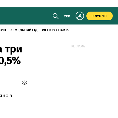
КЛУБ УП
УКР
В'Ю
ЗЕМЕЛЬНИЙ ГІД
WEEKLY CHARTS
а три
РЕКЛАМА:
0,5%
яно з