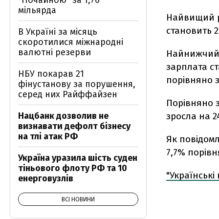
"Почайною" за 1,76
мільярда
Найвищий рі
становить 2
В Україні за місяць
скоротилися міжнародні
валютні резерви
Найнижчий р
зарплата ст
НБУ покарав 21
порівняно з
фінустанову за порушення,
серед них Райффайзен
Порівняно з
Нацбанк дозволив не
зросла на 24
визнавати дефолт бізнесу
на тлі атак РФ
Як повідомл
7,7% порівн
Україна уразила шість суден
тіньового флоту РФ та 10
"Українські
енерговузлів
ВСІ НОВИНИ