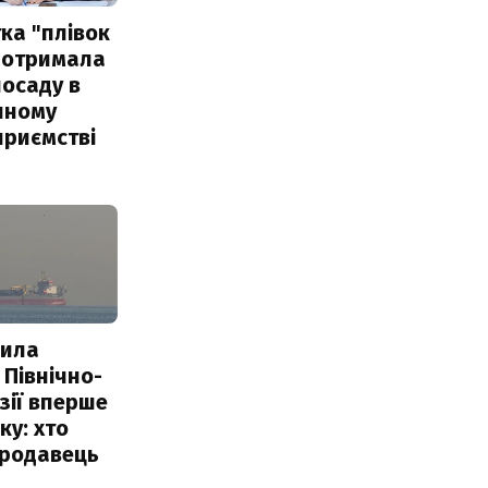
ка "плівок
 отримала
посаду в
чному
приємстві
пила
 Північно-
Азії вперше
ку: хто
продавець