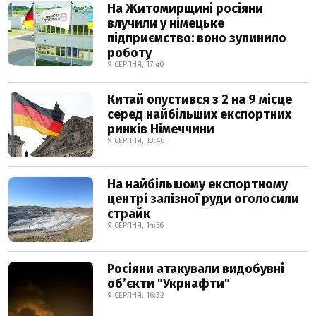
На Житомирщині росіяни
влучили у німецьке
підприємство: воно зупинило
роботу
9 СЕРПНЯ, 17:40
Китай опустився з 2 на 9 місце
серед найбільших експортних
ринків Німеччини
9 СЕРПНЯ, 13:46
На найбільшому експортному
центрі залізної руди оголосили
страйк
9 СЕРПНЯ, 14:56
Росіяни атакували видобувні
обʼєкти "Укрнафти"
9 СЕРПНЯ, 16:32