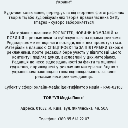
Україна".
Будь-яке копіювання, передрук та відтворення фотографічних
творів та/або аудіовізуальних творів правовласника Getty
Images - суворо забороняється.
Матеріали з плашкою PROMOTED, НОВИНИ КОМПАНІЙ та
ПОЗИЦІЯ є рекламними та публікуються на правах реклами.
Редакція може не поділяти погляди, які в них промотуються.
Матеріали з плашкою СПЕЦПРОЄКТ та ЗА ПІДТРИМКИ також є
рекламними, проте редакція бере участь у підготовці цього
контенту і поділяє думки, висловлені у цих матеріалах.
Редакція не несе відповідальності за факти та оціночні
судження, оприлюднені у рекламних матеріалах. Згідно з
українським законодавством відповідальність за зміст
реклами несе рекламодавець.
Cубєкт у сфері онлайн-медіа; ідентифікатор медіа - R40-02163.
ТОВ "УП Медіа Плюс"
Адреса: 01032, м. Київ, вул. Жилянська, 48, 50А
Телефон: +380 95 641 22 07