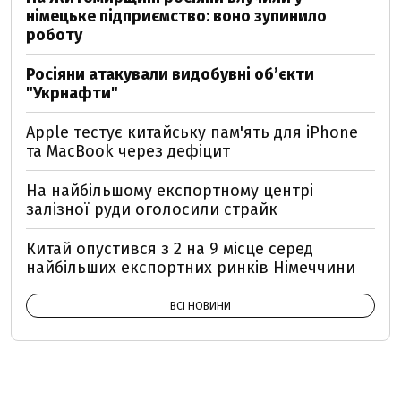
німецьке підприємство: воно зупинило
роботу
Росіяни атакували видобувні обʼєкти
"Укрнафти"
Apple тестує китайську пам'ять для iPhone
та MacBook через дефіцит
На найбільшому експортному центрі
залізної руди оголосили страйк
Китай опустився з 2 на 9 місце серед
найбільших експортних ринків Німеччини
ВСІ НОВИНИ