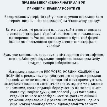
ПРАВИЛА ВИКОРИСТАННЯ МАТЕРІАЛІВ УП
ПРИНЦИПИ І ПРАВИЛА РОБОТИ УП
Використання матеріалів сайту лише за умови посилання (для
інтернет-видань - гіперпосилання) на "Економічну правду".
Всі матеріали, які розміщені на цьому сайті із посиланням на
агентство
"Інтерфакс-Україна"
, не підлягають подальшому
відтворенню та/чи розповсюдженню в будь-якій формі,
інакше як з письмового дозволу агентства "Інтерфакс-
Україна".
Будь-яке копіювання, передрук та відтворення фотографічних
творів та/або аудіовізуальних творів правовласника Getty
Images - суворо забороняється.
Матеріали з плашкою PROMOTED, НОВИНИ КОМПАНІЙ та
ПОЗИЦІЯ є рекламними та публікуються на правах реклами.
Редакція може не поділяти погляди, які в них промотуються.
Матеріали з плашкою СПЕЦПРОЄКТ та ЗА ПІДТРИМКИ також є
рекламними, проте редакція бере участь у підготовці цього
контенту і поділяє думки, висловлені у цих матеріалах.
Редакція не несе відповідальності за факти та оціночні
судження, оприлюднені у рекламних матеріалах. Згідно з
українським законодавством відповідальність за зміст