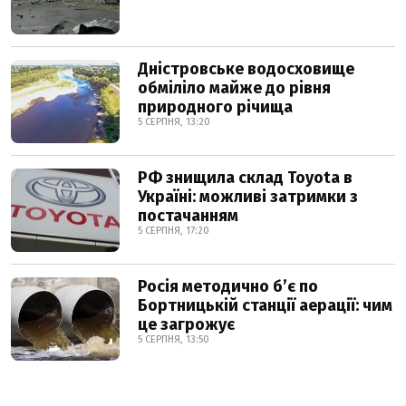
Дністровське водосховище
обміліло майже до рівня
природного річища
5 СЕРПНЯ, 13:20
РФ знищила склад Toyota в
Україні: можливі затримки з
постачанням
5 СЕРПНЯ, 17:20
Росія методично б’є по
Бортницькій станції аерації: чим
це загрожує
5 СЕРПНЯ, 13:50