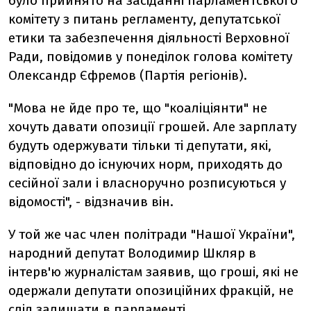
було прийнято на засіданні парламентського
комітету з питань регламенту, депутатської
етики та забезпечення діяльності Верховної
Ради, повідомив у понеділок голова комітету
Олександр Єфремов (Партія регіонів).
"Мова не йде про те, що "коаліціянти" не
хочуть давати опозиції грошей. Але зарплату
будуть одержувати тільки ті депутати, які,
відповідно до існуючих норм, приходять до
сесійної зали і власноручно розписуються у
відомості", - відзначив він.
У той же час член політради "Нашої України",
народний депутат Володимир Шкляр в
інтерв'ю журналістам заявив, що гроші, які не
одержали депутати опозиційних фракцій, не
слід залишати в парламенті.