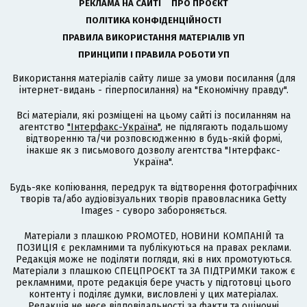
РЕКЛАМА НА САЙТІ
ПРО ПРОЄКТ
ПОЛІТИКА КОНФІДЕНЦІЙНОСТІ
ПРАВИЛА ВИКОРИСТАННЯ МАТЕРІАЛІВ УП
ПРИНЦИПИ І ПРАВИЛА РОБОТИ УП
Використання матеріалів сайту лише за умови посилання (для
інтернет-видань - гіперпосилання) на "Економічну правду".
Всі матеріали, які розміщені на цьому сайті із посиланням на
агентство
"Інтерфакс-Україна"
, не підлягають подальшому
відтворенню та/чи розповсюдженню в будь-якій формі,
інакше як з письмового дозволу агентства "Інтерфакс-
Україна".
Будь-яке копіювання, передрук та відтворення фотографічних
творів та/або аудіовізуальних творів правовласника Getty
Images - суворо забороняється.
Матеріали з плашкою PROMOTED, НОВИНИ КОМПАНІЙ та
ПОЗИЦІЯ є рекламними та публікуються на правах реклами.
Редакція може не поділяти погляди, які в них промотуються.
Матеріали з плашкою СПЕЦПРОЄКТ та ЗА ПІДТРИМКИ також є
рекламними, проте редакція бере участь у підготовці цього
контенту і поділяє думки, висловлені у цих матеріалах.
Редакція не несе відповідальності за факти та оціночні