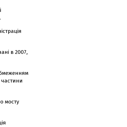
і
.
істрація
ані в 2007,
 обмеженням
ї частини
о мосту
ція