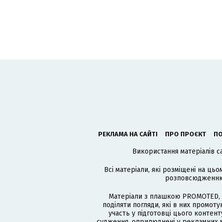
РЕКЛАМА НА САЙТІ
ПРО ПРОЄКТ
ПО
Використання матеріалів с
Всі матеріали, які розміщені на цьо
розповсюдженню в
Матеріали з плашкою PROMOTED, 
поділяти погляди, які в них промо
участь у підготовці цього контенту
судження, оприлюднені у рекламних м