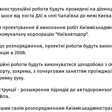
конструкційні роботи будуть проведені на ділянц
шосе від поста ДАІ в селі Чапаївка до межі Києва
 проектування й виконання робіт Київміськадмін
комунальну корпорацію "Київавтодор".
до розпорядження, проектні роботи будуть викон
кція в 2008.
ційні роботи будуть виконуватися цілодобово з
орту, зокрема, з почерговим заняттям проїжджо
ямку руху.
трукції - розширення підходів до автодорожньог
Віта.
іншим своїм розпорядженням Київміськадміністра