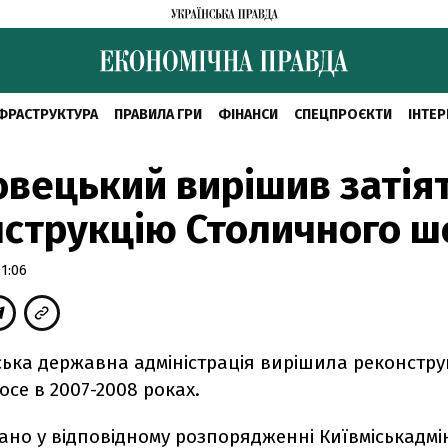
ФРАСТРУКТУРА
ПРАВИЛА ГРИ
ФІНАНСИ
СПЕЦПРОЄКТИ
ІНТЕР
вецький вирішив затія
струкцію Столичного ш
1:06
іська державна адміністрація вирішила реконстр
се в 2007-2008 роках.
ано у відповідному розпорядженні Київміськадмін