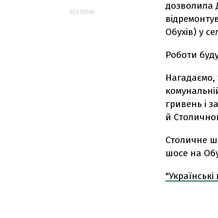
дозволила Д
РЕКЛАМА:
відремонтув
Обухів) у се
Роботи буд
Нагадаємо, 
комунальній
гривень і з
й Столично
Столичне ш
шосе на Обу
"Українські