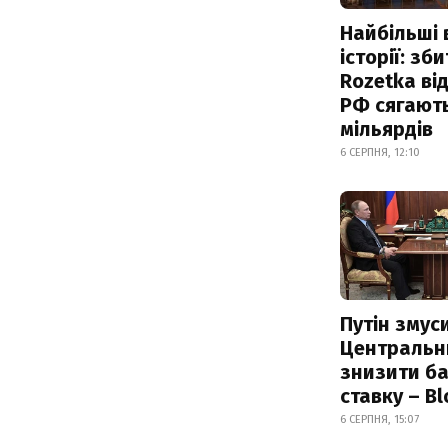
Найбільші 
історії: зб
Rozetka від
РФ сягают
мільярдів
6 СЕРПНЯ, 12:10
Путін змус
Центральн
знизити б
ставку – B
6 СЕРПНЯ, 15:07