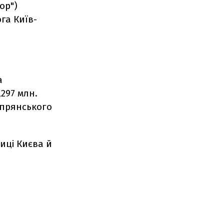
ор")
га Київ-
а
297 млн.
іпрянського
иці Києва й