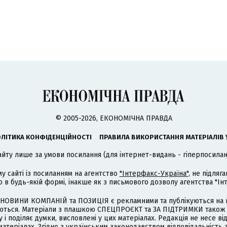
© 2005-2026, ЕКОНОМІЧНА ПРАВДА
ЛІТИКА КОНФІДЕНЦІЙНОСТІ
ПРАВИЛА ВИКОРИСТАННЯ МАТЕРІАЛІВ 
айту лише за умови посилання (для інтернет-видань - гіперпосиланн
му сайті із посиланням на агентство
"Інтерфакс-Україна"
, не підля
 будь-якій формі, інакше як з письмового дозволу агентства "Ін
НОВИНИ КОМПАНІЙ та ПОЗИЦІЯ є рекламними та публікуються на п
туються. Матеріали з плашкою СПЕЦПРОЄКТ та ЗА ПІДТРИМКИ також
 і поділяє думки, висловлені у цих матеріалах. Редакція не несе ві
атеріалах. Згідно з українським законодавством відповідальність 