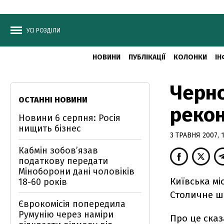
УСІ РОЗДІЛИ
НОВИНИ
ПУБЛІКАЦІЇ
КОЛОНКИ
ІН
Черно
ОСТАННІ НОВИНИ
рекон
Новини 6 серпня: Росія
нищить бізнес
3 ТРАВНЯ 2007, 1
Кабмін зобовʼязав
податкову передати
Міноборони дані чоловіків
Київська м
18-60 років
Столичне шо
Єврокомісія попередила
Румунію через наміри
Про це сказ