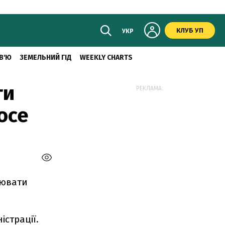
КЛУБ УП
УКР
В'Ю
ЗЕМЕЛЬНИЙ ГІД
WEEKLY CHARTS
ти
РЕКЛАМА:
осе
уювати
істрації.