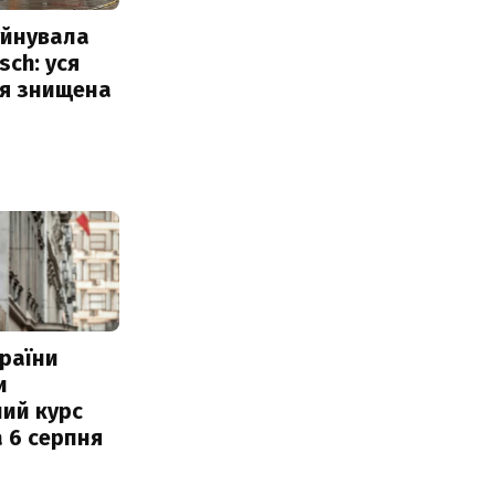
уйнувала
sch: уся
ія знищена
раїни
и
ий курс
 6 серпня