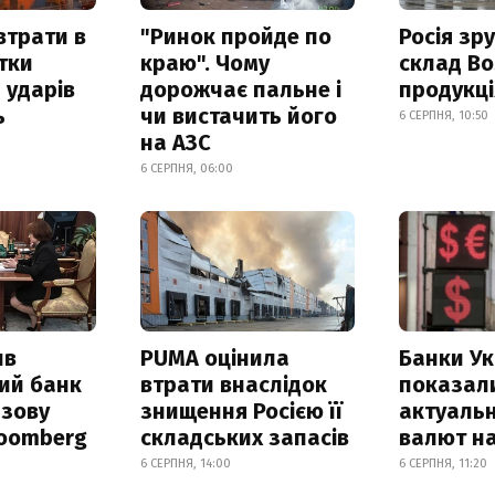
втрати в
"Ринок пройде по
Росія зр
итки
краю". Чому
склад Bo
 ударів
дорожчає пальне і
продукц
ь
чи вистачить його
6 СЕРПНЯ, 10:50
на АЗС
6 СЕРПНЯ, 06:00
ив
PUMA оцінила
Банки Ук
ий банк
втрати внаслідок
показал
азову
знищення Росією її
актуальн
loomberg
складських запасів
валют на
6 СЕРПНЯ, 14:00
6 СЕРПНЯ, 11:20