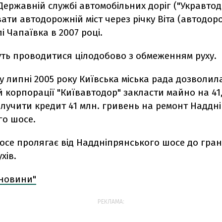
ержавній службі автомобільних доріг ("Укравтод
ати автодорожній міст через річку Віта (автодоро
лі Чапаївка в 2007 році.
уть проводитися цілодобово з обмеженням руху.
у липні 2005 року Київська міська рада дозволил
 корпорації "Київавтодор" закласти майно на 41,
алучити кредит 41 млн. гривень на ремонт Наддн
го шосе.
осе пролягає від Наддніпрянського шосе до гран
хів.
 новини"
РЕКЛАМА: