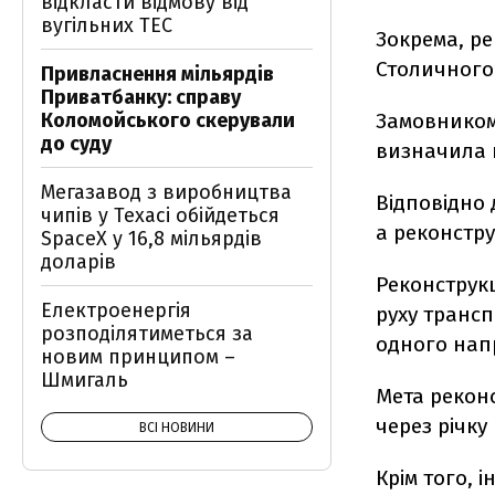
відкласти відмову від
вугільних ТЕС
Зокрема, ре
Столичного 
Привласнення мільярдів
Приватбанку: справу
Коломойського скерували
Замовником
до суду
визначила 
Мегазавод з виробництва
Відповідно 
чипів у Техасі обійдеться
а реконстру
SpaceX у 16,8 мільярдів
доларів
Реконструк
Електроенергія
руху трансп
розподілятиметься за
одного напр
новим принципом –
Шмигаль
Мета реконс
через річку 
ВСІ НОВИНИ
Крім того, 