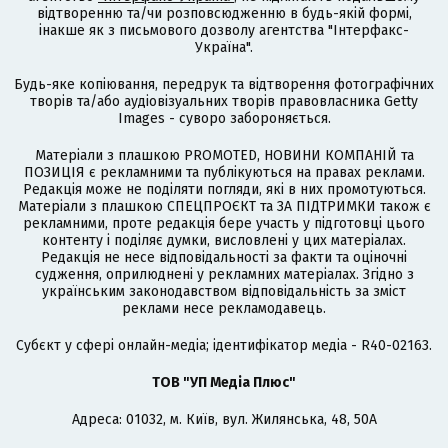
відтворенню та/чи розповсюдженню в будь-якій формі,
інакше як з письмового дозволу агентства "Інтерфакс-
Україна".
Будь-яке копіювання, передрук та відтворення фотографічних
творів та/або аудіовізуальних творів правовласника Getty
Images - суворо забороняється.
Матеріали з плашкою PROMOTED, НОВИНИ КОМПАНІЙ та
ПОЗИЦІЯ є рекламними та публікуються на правах реклами.
Редакція може не поділяти погляди, які в них промотуються.
Матеріали з плашкою СПЕЦПРОЄКТ та ЗА ПІДТРИМКИ також є
рекламними, проте редакція бере участь у підготовці цього
контенту і поділяє думки, висловлені у цих матеріалах.
Редакція не несе відповідальності за факти та оціночні
судження, оприлюднені у рекламних матеріалах. Згідно з
українським законодавством відповідальність за зміст
реклами несе рекламодавець.
Cубєкт у сфері онлайн-медіа; ідентифікатор медіа - R40-02163.
ТОВ "УП Медіа Плюс"
Адреса: 01032, м. Київ, вул. Жилянська, 48, 50А