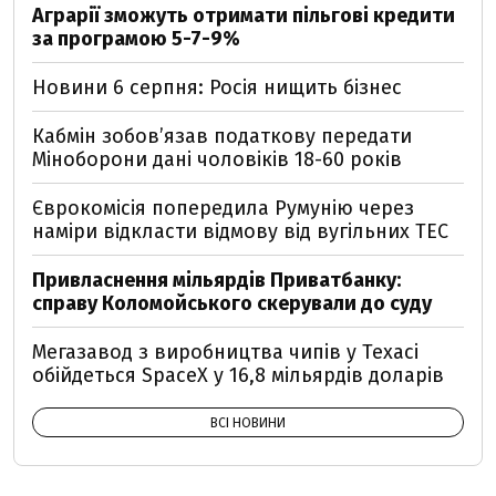
Аграрії зможуть отримати пільгові кредити
за програмою 5-7-9%
Новини 6 серпня: Росія нищить бізнес
Кабмін зобовʼязав податкову передати
Міноборони дані чоловіків 18-60 років
Єврокомісія попередила Румунію через
наміри відкласти відмову від вугільних ТЕС
Привласнення мільярдів Приватбанку:
справу Коломойського скерували до суду
Мегазавод з виробництва чипів у Техасі
обійдеться SpaceX у 16,8 мільярдів доларів
ВСІ НОВИНИ