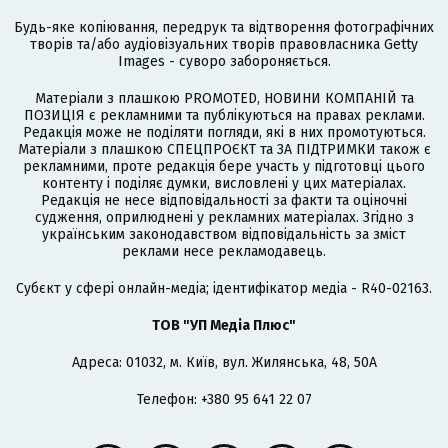
Будь-яке копіювання, передрук та відтворення фотографічних
творів та/або аудіовізуальних творів правовласника Getty
Images - суворо забороняється.
Матеріали з плашкою PROMOTED, НОВИНИ КОМПАНІЙ та
ПОЗИЦІЯ є рекламними та публікуються на правах реклами.
Редакція може не поділяти погляди, які в них промотуються.
Матеріали з плашкою СПЕЦПРОЄКТ та ЗА ПІДТРИМКИ також є
рекламними, проте редакція бере участь у підготовці цього
контенту і поділяє думки, висловлені у цих матеріалах.
Редакція не несе відповідальності за факти та оціночні
судження, оприлюднені у рекламних матеріалах. Згідно з
українським законодавством відповідальність за зміст
реклами несе рекламодавець.
Cубєкт у сфері онлайн-медіа; ідентифікатор медіа - R40-02163.
ТОВ "УП Медіа Плюс"
Адреса: 01032, м. Київ, вул. Жилянська, 48, 50А
Телефон: +380 95 641 22 07