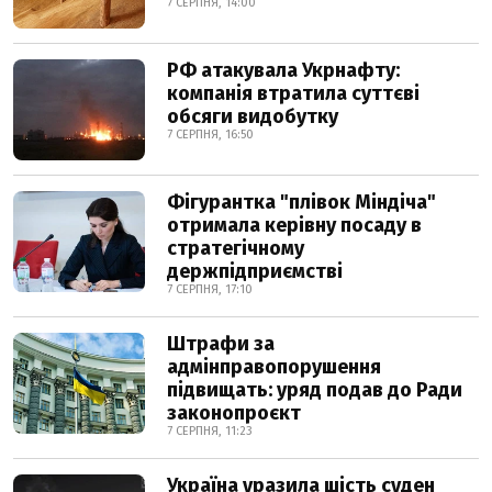
7 СЕРПНЯ, 14:00
РФ атакувала Укрнафту:
компанія втратила суттєві
обсяги видобутку
7 СЕРПНЯ, 16:50
Фігурантка "плівок Міндіча"
отримала керівну посаду в
стратегічному
держпідприємстві
7 СЕРПНЯ, 17:10
Штрафи за
адмінправопорушення
підвищать: уряд подав до Ради
законопроєкт
7 СЕРПНЯ, 11:23
Україна уразила шість суден