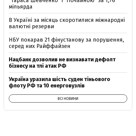
"Тараса Шевченко" і "Почайною" за 1,76
мільярда
В Україні за місяць скоротилися міжнародні
валютні резерви
НБУ покарав 21 фінустанову за порушення,
серед них Райффайзен
Нацбанк дозволив не визнавати дефолт
бізнесу на тлі атак РФ
Україна уразила шість суден тіньового
флоту РФ та 10 енерговузлів
ВСІ НОВИНИ