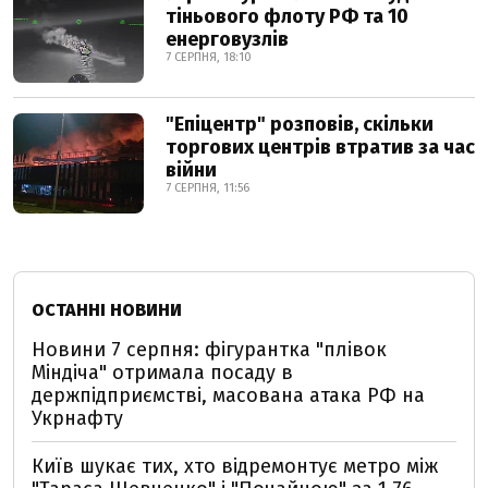
тіньового флоту РФ та 10
енерговузлів
7 СЕРПНЯ, 18:10
"Епіцентр" розповів, скільки
торгових центрів втратив за час
війни
7 СЕРПНЯ, 11:56
ОСТАННІ НОВИНИ
Новини 7 серпня: фігурантка "плівок
Міндіча" отримала посаду в
держпідприємстві, масована атака РФ на
Укрнафту
Київ шукає тих, хто відремонтує метро між