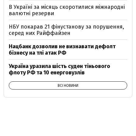
В Україні за місяць скоротилися міжнародні
валютні резерви
НБУ покарав 21 фінустанову за порушення,
серед них Райффайзен
Нацбанк дозволив не визнавати дефолт
бізнесу на тлі атак РФ
Україна уразила шість суден тіньового
флоту РФ та 10 енерговузлів
ВСІ НОВИНИ