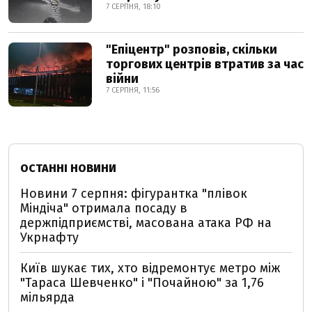
7 СЕРПНЯ, 18:10
"Епіцентр" розповів, скільки
торгових центрів втратив за час
війни
7 СЕРПНЯ, 11:56
ОСТАННІ НОВИНИ
Новини 7 серпня: фігурантка "плівок
Міндіча" отримала посаду в
держпідприємстві, масована атака РФ на
Укрнафту
Київ шукає тих, хто відремонтує метро між
"Тараса Шевченко" і "Почайною" за 1,76
мільярда