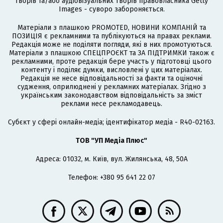
творів та/або аудіовізуальних творів правовласника Getty
Images - суворо забороняється.
Матеріали з плашкою PROMOTED, НОВИНИ КОМПАНІЙ та
ПОЗИЦІЯ є рекламними та публікуються на правах реклами.
Редакція може не поділяти погляди, які в них промотуються.
Матеріали з плашкою СПЕЦПРОЄКТ та ЗА ПІДТРИМКИ також є
рекламними, проте редакція бере участь у підготовці цього
контенту і поділяє думки, висловлені у цих матеріалах.
Редакція не несе відповідальності за факти та оціночні
судження, оприлюднені у рекламних матеріалах. Згідно з
українським законодавством відповідальність за зміст
реклами несе рекламодавець.
Cубєкт у сфері онлайн-медіа; ідентифікатор медіа - R40-02163.
ТОВ "УП Медіа Плюс"
Адреса: 01032, м. Київ, вул. Жилянська, 48, 50А
Телефон: +380 95 641 22 07