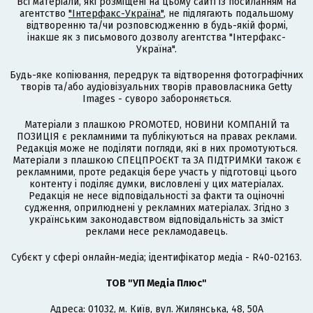
Всі матеріали, які розміщені на цьому сайті із посиланням на
агентство
"Інтерфакс-Україна"
, не підлягають подальшому
відтворенню та/чи розповсюдженню в будь-якій формі,
інакше як з письмового дозволу агентства "Інтерфакс-
Україна".
Будь-яке копіювання, передрук та відтворення фотографічних
творів та/або аудіовізуальних творів правовласника Getty
Images - суворо забороняється.
Матеріали з плашкою PROMOTED, НОВИНИ КОМПАНІЙ та
ПОЗИЦІЯ є рекламними та публікуються на правах реклами.
Редакція може не поділяти погляди, які в них промотуються.
Матеріали з плашкою СПЕЦПРОЄКТ та ЗА ПІДТРИМКИ також є
рекламними, проте редакція бере участь у підготовці цього
контенту і поділяє думки, висловлені у цих матеріалах.
Редакція не несе відповідальності за факти та оціночні
судження, оприлюднені у рекламних матеріалах. Згідно з
українським законодавством відповідальність за зміст
реклами несе рекламодавець.
Cубєкт у сфері онлайн-медіа; ідентифікатор медіа - R40-02163.
ТОВ "УП Медіа Плюс"
Адреса: 01032, м. Київ, вул. Жилянська, 48, 50А