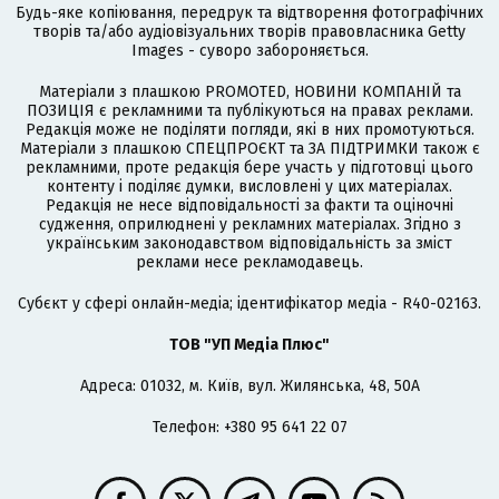
Будь-яке копіювання, передрук та відтворення фотографічних
творів та/або аудіовізуальних творів правовласника Getty
Images - суворо забороняється.
Матеріали з плашкою PROMOTED, НОВИНИ КОМПАНІЙ та
ПОЗИЦІЯ є рекламними та публікуються на правах реклами.
Редакція може не поділяти погляди, які в них промотуються.
Матеріали з плашкою СПЕЦПРОЄКТ та ЗА ПІДТРИМКИ також є
рекламними, проте редакція бере участь у підготовці цього
контенту і поділяє думки, висловлені у цих матеріалах.
Редакція не несе відповідальності за факти та оціночні
судження, оприлюднені у рекламних матеріалах. Згідно з
українським законодавством відповідальність за зміст
реклами несе рекламодавець.
Cубєкт у сфері онлайн-медіа; ідентифікатор медіа - R40-02163.
ТОВ "УП Медіа Плюс"
Адреса: 01032, м. Київ, вул. Жилянська, 48, 50А
Телефон: +380 95 641 22 07