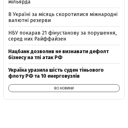
мільярда
В Україні за місяць скоротилися міжнародні
валютні резерви
НБУ покарав 21 фінустанову за порушення,
серед них Райффайзен
Нацбанк дозволив не визнавати дефолт
бізнесу на тлі атак РФ
Україна уразила шість суден тіньового
флоту РФ та 10 енерговузлів
ВСІ НОВИНИ