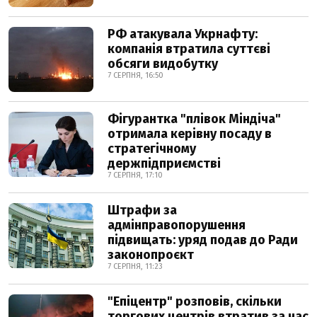
РФ атакувала Укрнафту:
компанія втратила суттєві
обсяги видобутку
7 СЕРПНЯ, 16:50
Фігурантка "плівок Міндіча"
отримала керівну посаду в
стратегічному
держпідприємстві
7 СЕРПНЯ, 17:10
Штрафи за
адмінправопорушення
підвищать: уряд подав до Ради
законопроєкт
7 СЕРПНЯ, 11:23
"Епіцентр" розповів, скільки
торгових центрів втратив за час