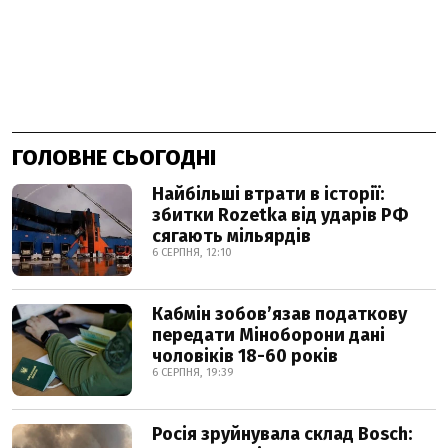
ГОЛОВНЕ СЬОГОДНІ
Найбільші втрати в історії:
збитки Rozetka від ударів РФ
сягають мільярдів
6 СЕРПНЯ, 12:10
Кабмін зобовʼязав податкову
передати Міноборони дані
чоловіків 18-60 років
6 СЕРПНЯ, 19:39
Росія зруйнувала склад Bosch: