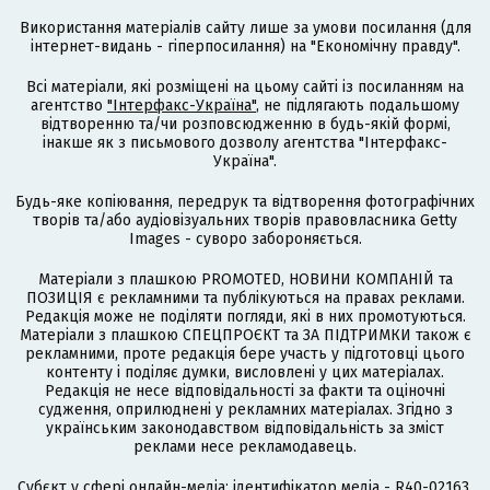
Використання матеріалів сайту лише за умови посилання (для
інтернет-видань - гіперпосилання) на "Економічну правду".
Всі матеріали, які розміщені на цьому сайті із посиланням на
агентство
"Інтерфакс-Україна"
, не підлягають подальшому
відтворенню та/чи розповсюдженню в будь-якій формі,
інакше як з письмового дозволу агентства "Інтерфакс-
Україна".
Будь-яке копіювання, передрук та відтворення фотографічних
творів та/або аудіовізуальних творів правовласника Getty
Images - суворо забороняється.
Матеріали з плашкою PROMOTED, НОВИНИ КОМПАНІЙ та
ПОЗИЦІЯ є рекламними та публікуються на правах реклами.
Редакція може не поділяти погляди, які в них промотуються.
Матеріали з плашкою СПЕЦПРОЄКТ та ЗА ПІДТРИМКИ також є
рекламними, проте редакція бере участь у підготовці цього
контенту і поділяє думки, висловлені у цих матеріалах.
Редакція не несе відповідальності за факти та оціночні
судження, оприлюднені у рекламних матеріалах. Згідно з
українським законодавством відповідальність за зміст
реклами несе рекламодавець.
Cубєкт у сфері онлайн-медіа; ідентифікатор медіа - R40-02163.