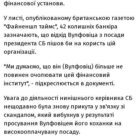
фінансової установи.
У листі, опублікованому британською газетою
"Файненшл таймс", 42 колишніх банкіра
зазначають, що відхід Вулфовіца з посади
президента СБ пішов би на користь цій
організації.
"Ми думаємо, що він (Вулфовіц) більше не
повинен очолювати цей фінансовий
інститут", - підкреслюється в документі.
Увага до діяльності нинішнього керівника СБ
нещодавно була знову прикута у зв'язку зі
скандалом, який вибухнув у результаті
просування Вулфовіцем його коханки на
високооплачувану посаду.