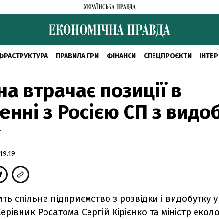
ФРАСТРУКТУРА
ПРАВИЛА ГРИ
ФІНАНСИ
СПЕЦПРОЄКТИ
ІНТЕР
на втрачає позиції в
енні з Росією СП з видо
у
19:19
ить спільне підприємство з розвідки і видобутку у
ерівник Росатома Сергій Кірієнко та міністр еколог