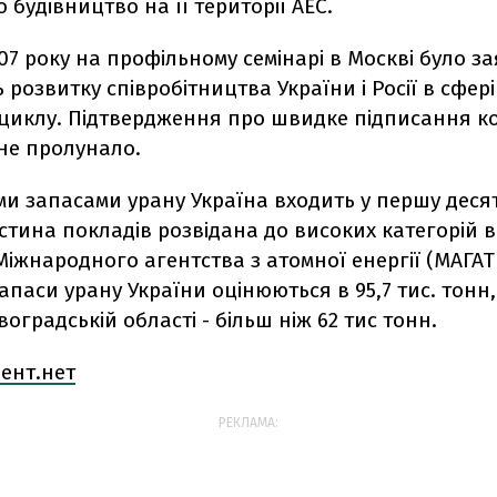
о будівництво на її території АЕС.
007 року на профільному семінарі в Москві було з
ь розвитку співробітництва України і Росії в сфер
циклу. Підтвердження про швидке підписання к
не пролунало.
и запасами урану Україна входить у першу десят
тина покладів розвідана до високих категорій в
іжнародного агентства з атомної енергії (МАГАТ
запаси урану України оцінюються в 95,7 тис. тонн,
воградській області - більш ніж 62 тис тонн.
ент.нет
РЕКЛАМА: