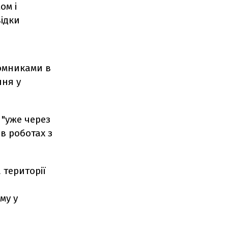
ом і
відки
томниками в
ння у
 "уже через
 в роботах з
 території
му у