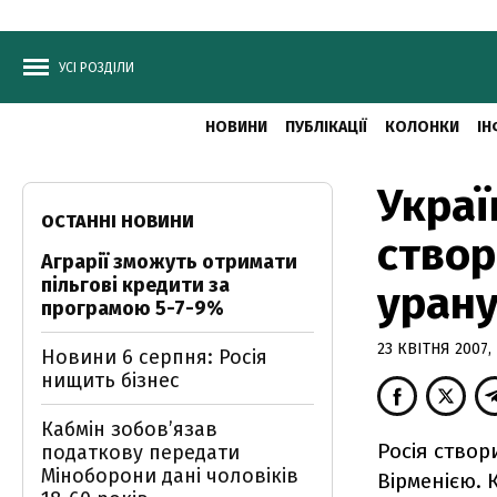
УСІ РОЗДІЛИ
НОВИНИ
ПУБЛІКАЦІЇ
КОЛОНКИ
ІН
Украї
ОСТАННІ НОВИНИ
створ
Аграрії зможуть отримати
пільгові кредити за
уран
програмою 5-7-9%
23 КВІТНЯ 2007, 
Новини 6 серпня: Росія
нищить бізнес
Кабмін зобовʼязав
Росія створ
податкову передати
Міноборони дані чоловіків
Вірменією. К