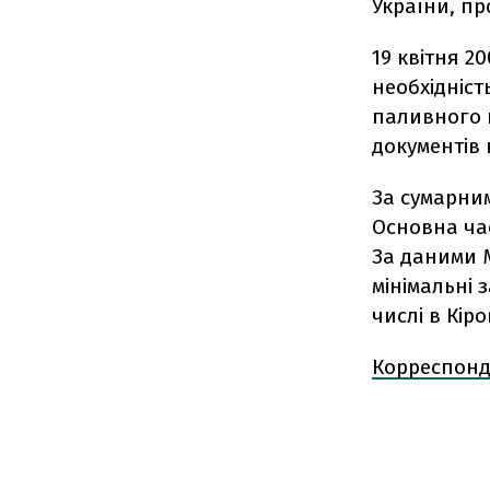
України, пр
19 квітня 2
необхідніст
паливного 
документів 
За сумарним
Основна час
За даними М
мінімальні 
числі в Кіро
Корреспонд