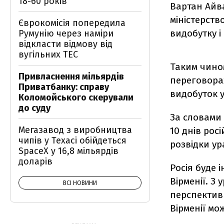
18-60 років
Вартан Айва
міністерств
Єврокомісія попередила
видобутку і
Румунію через наміри
відкласти відмову від
вугільних ТЕС
Таким чином
Привласнення мільярдів
переговорах
Приватбанку: справу
видобуток у
Коломойського скерували
до суду
За словами 
Мегазавод з виробництва
10 днів росі
чипів у Техасі обійдеться
розвідки ур
SpaceX у 16,8 мільярдів
доларів
Росія буде 
Вірменії. З
ВСІ НОВИНИ
перспектив
Вірменії мо