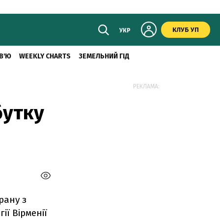
КЛУБ УП
УКР
В'Ю
WEEKLY CHARTS
ЗЕМЕЛЬНИЙ ГІД
РЕКЛАМА:
бутку
рану з
ії Вірменії