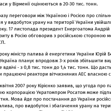
аси у Вірменії оцінюються в 20-30 тис. тонн.
азу переговори між Україною і Росією про спільн
я у видобуток урану на території України увійш
ку. 17 листопада президент Енергоатома Андрій 
ізиту в Росію обговорив з російською стороною 
СП.
7 року міністр палива й енергетики України Юрій 
Україна планує впродовж 3-х років збільшити ви
вдвічі - з 0,8 тис. тонн до 1,4 тис. тонн. Що даст
и працюючі реактори вітчизняних АЕС власною 
квітня 2007 року Кірієнко заявив, що угода про 
кою корпорацією Укратомпром Росатом може підп
ітня. Мова йде про постачання до України росій
лива, про видобуток і збагачення урану на тери