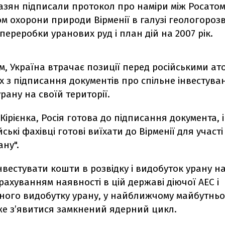
зян підписали протокол про наміри між Росатом
ом охорони природи Вірменії в галузі геологороз
 переробки уранових руд і план дій на 2007 рік.
, Україна втрачає позиції перед російськими а
 з підписання документів про спільне інвестува
рану на своїй території.
Кірієнка, Росія готова до підписання документа, і
йські фахівці готові виїхати до Вірменії для участі
ану".
інвестувати кошти в розвідку і видобуток урану на
 урахуванням наявності в цій державі діючої АЕС і
ного видобутку урану, у найближчому майбутньо
же з’явитися замкнений ядерний цикл.