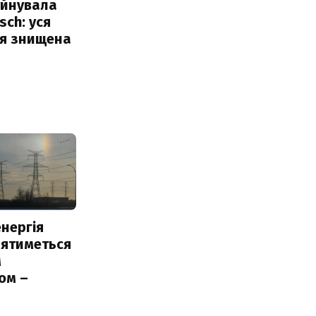
уйнувала
sch: уся
ія знищена
нергія
лятиметься
м
ом –
ь