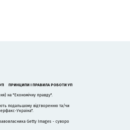
УП
ПРИНЦИПИ І ПРАВИЛА РОБОТИ УП
я) на "Економічну правду".
гають подальшому відтворенню та/чи
терфакс-Україна".
равовласника Getty Images - суворо