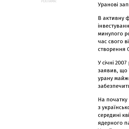
РЕКЛАМА:
Уранові зап
В активну ф
інвестуванн
минулого ро
час свого в
створення 
У січні 200
заявив, що 
урану майже 
забезпечит
На початку 
з українсь
середині кв
ядерного па