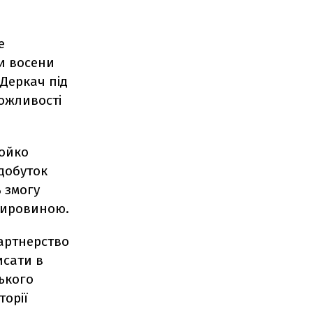
е
ли восени
Деркач під
можливості
Бойко
добуток
ь змогу
сировиною.
партнерство
исати в
ського
торії