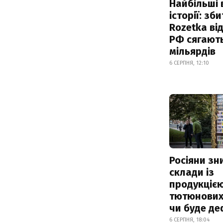
Найбільші 
історії: зб
Rozetka від
РФ сягают
мільярдів
6 СЕРПНЯ, 12:10
Росіяни з
склади із
продукцією
тютюнових 
чи буде де
6 СЕРПНЯ, 18:04