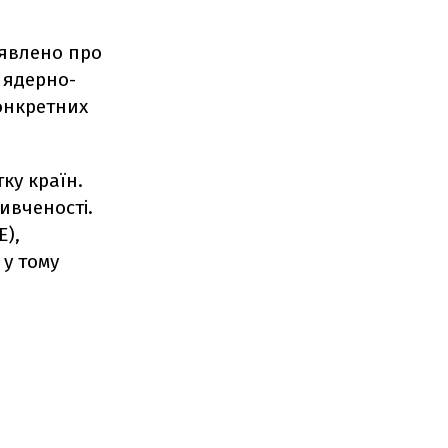
аявлено про
і ядерно-
онкретних
ку країн.
ивченості.
Е),
 у тому