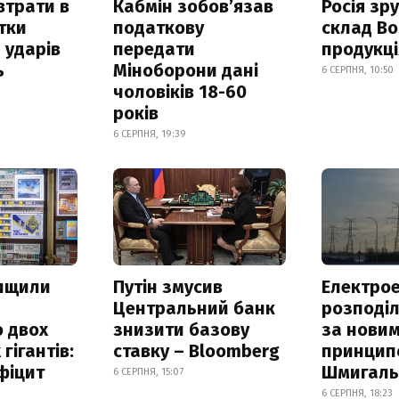
втрати в
Кабмін зобовʼязав
Росія зр
итки
податкову
склад Bo
 ударів
передати
продукц
ь
Міноборони дані
6 СЕРПНЯ, 10:50
чоловіків 18-60
років
6 СЕРПНЯ, 19:39
нищили
Путін змусив
Електрое
Центральний банк
розподі
 двох
знизити базову
за нови
гігантів:
ставку – Bloomberg
принцип
фіцит
Шмигал
6 СЕРПНЯ, 15:07
6 СЕРПНЯ, 18:23