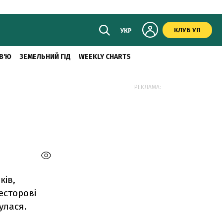
КЛУБ УП
УКР
В'Ю
ЗЕМЕЛЬНИЙ ГІД
WEEKLY CHARTS
РЕКЛАМА:
ків,
есторові
улася.