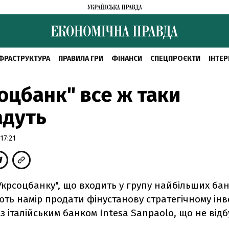
ФРАСТРУКТУРА
ПРАВИЛА ГРИ
ФІНАНСИ
СПЕЦПРОЄКТИ
ІНТЕР
оцбанк" все ж таки
адуть
17:21
крсоцбанку", що входить у групу найбільших бан
ть намір продати фінустанову стратегічному інв
 з італійським банком Intesa Sanpaolo, що не відб