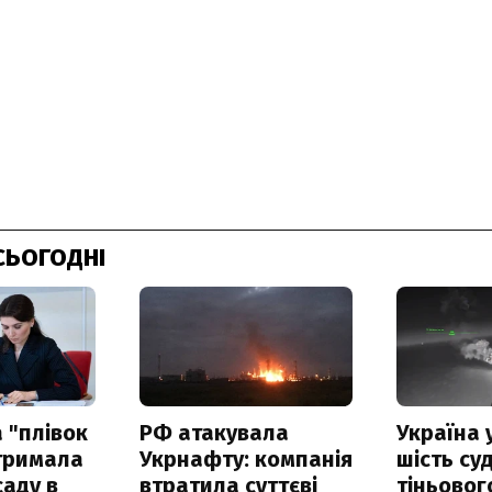
СЬОГОДНІ
 "плівок
РФ атакувала
Україна 
отримала
Укрнафту: компанія
шість су
саду в
втратила суттєві
тіньовог