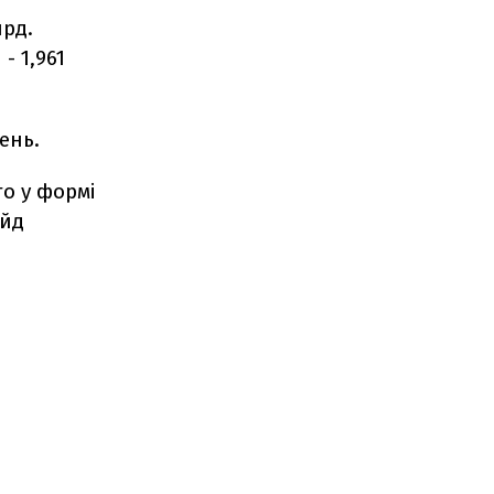
лрд.
- 1,961
ень.
го у формі
ейд