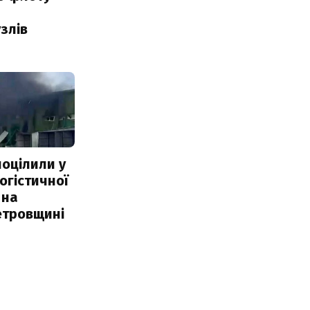
злів
поцілили у
огістичної
 на
етровщині