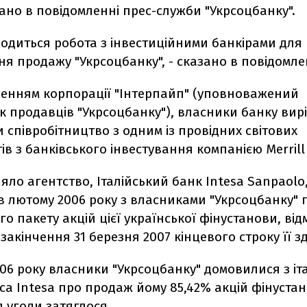
ано в повідомленні прес-служби "Укрсоцбанку".
одиться робота з інвестиційними банкірами для
я продажу "Укрсоцбанку", - сказано в повідомле
ленням корпорації "Інтерпайп" (уповноважений
к продавців "Укрсоцбанку"), власники банку ви
співробітництво з одним із провідних світових
ів з банківського інвестування компанією Merrill
яло агентство, Італійський банк Intesa Sanpaolo
в лютому 2006 року з власниками "Укрсоцбанку" 
о пакету акцій цієї української фінустанови, від
 закінчення 31 березня 2007 кінцевого строку її з
06 року власники "Укрсоцбанку" домовилися з іт
a Intesa про продаж йому 85,42% акцій фінуста
 угоди затяглося.