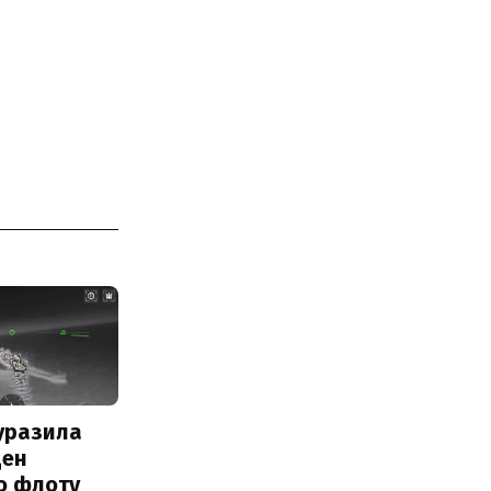
уразила
ден
о флоту