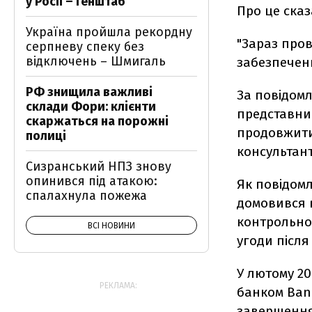
у Росії – Генштаб
Про це сказ
Україна пройшла рекордну
"Зараз пров
серпневу спеку без
відключень – Шмигаль
забезпеченн
РФ знищила важливі
За повідом
склади Фори: клієнти
представни
скаржаться на порожні
продовжити 
полиці
консультант
Сизранський НПЗ знову
опинився під атакою:
Як повідомл
спалахнула пожежа
домовився 
контрольног
ВСІ НОВИНИ
угоди після
У лютому 20
РЕКЛАМА:
банком Banc
завершення