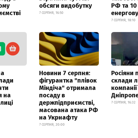
ому
обсяги видобутку
РФ та 10
иємстві
енергову
7 СЕРПНЯ, 16:50
7 СЕРПНЯ, 18:10
ла
Новини 7 серпня:
Росіяни 
клади
фігурантка "плівок
склади л
нти
Міндіча" отримала
компанії
я на
посаду в
Дніпроп
лиці
держпідприємстві,
7 СЕРПНЯ, 16:32
масована атака РФ
на Укрнафту
7 СЕРПНЯ, 20:00