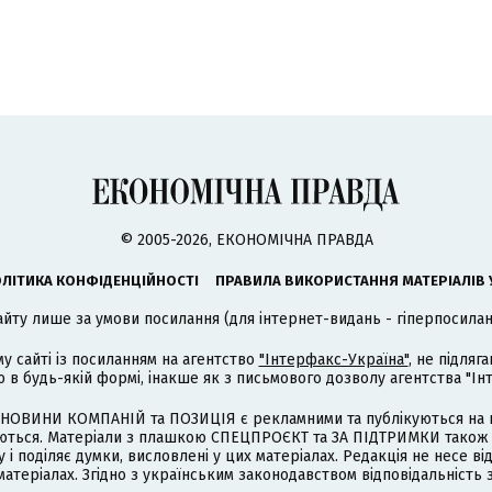
© 2005-2026, ЕКОНОМІЧНА ПРАВДА
ЛІТИКА КОНФІДЕНЦІЙНОСТІ
ПРАВИЛА ВИКОРИСТАННЯ МАТЕРІАЛІВ 
айту лише за умови посилання (для інтернет-видань - гіперпосиланн
му сайті із посиланням на агентство
"Інтерфакс-Україна"
, не підля
 будь-якій формі, інакше як з письмового дозволу агентства "Ін
НОВИНИ КОМПАНІЙ та ПОЗИЦІЯ є рекламними та публікуються на п
туються. Матеріали з плашкою СПЕЦПРОЄКТ та ЗА ПІДТРИМКИ також
 і поділяє думки, висловлені у цих матеріалах. Редакція не несе ві
атеріалах. Згідно з українським законодавством відповідальність 