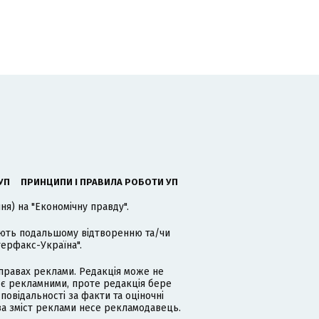
УП
ПРИНЦИПИ І ПРАВИЛА РОБОТИ УП
я) на "Економічну правду".
гають подальшому відтворенню та/чи
терфакс-Україна".
равах реклами. Редакція може не
 є рекламними, проте редакція бере
дповідальності за факти та оціночні
за зміст реклами несе рекламодавець.