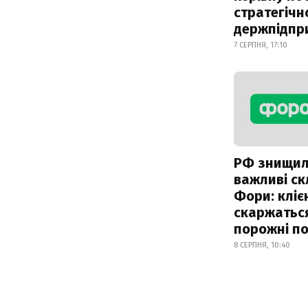
стратегічн
держпідпр
7 СЕРПНЯ, 17:10
РФ знищи
важливі с
Фори: кліє
скаржатьс
порожні по
8 СЕРПНЯ, 10:40