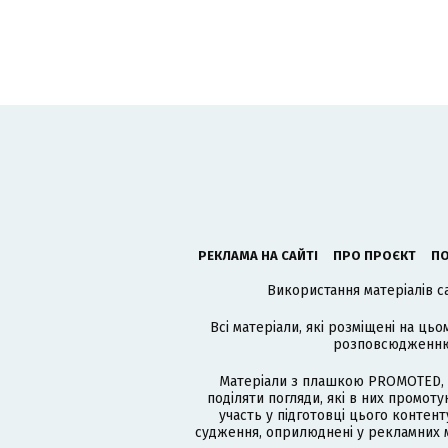
РЕКЛАМА НА САЙТІ
ПРО ПРОЄКТ
ПО
Використання матеріалів с
Всі матеріали, які розміщені на цьо
розповсюдженню в
Матеріали з плашкою PROMOTED, 
поділяти погляди, які в них промо
участь у підготовці цього контенту
судження, оприлюднені у рекламних м