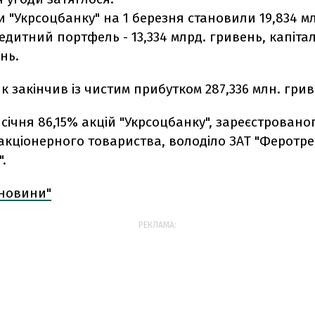
и "Укрсоцбанку" на 1 березня становили 19,834 м
едитний портфель - 13,334 млрд. гривень, капітал 
нь.
нк закінчив із чистим прибутком 287,336 млн. грив
 січня 86,15% акцій "Укрсоцбанку", зареєстровано
акціонерного товариства, володіло ЗАТ "Феротр
.
 новини"
РЕКЛАМА: