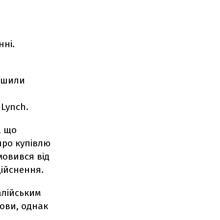
нні.
рішили
 Lynch.
, що
про купівлю
мовився від
дійснення.
алійським
нови, однак