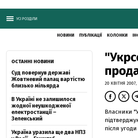
УСІ РОЗДІЛИ
НОВИНИ
ПУБЛІКАЦІЇ
КОЛОНКИ
ІН
"Укрс
ОСТАННІ НОВИНИ
прод
Суд повернув державі
Жовтневий палац вартістю
20 КВІТНЯ 2007, 
близько мільярда
В Україні не залишилося
жодної неушкодженої
Власники "У
електростанції –
Зеленський
підтверджую
після угоди
Україна уразила ще два НПЗ