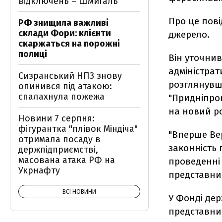
відключень – Шмигаль
Про це пов
РФ знищила важливі
склади Фори: клієнти
джерело.
скаржаться на порожні
полиці
Він уточнив
адміністрат
Сизранський НПЗ знову
розглянувш
опинився під атакою:
спалахнула пожежа
"Придніпров
на новий ро
Новини 7 серпня:
фігурантка "плівок Міндіча"
"Вперше Ве
отримала посаду в
законність 
держпідприємстві,
масована атака РФ на
проведенні 
Укрнафту
представник
ВСІ НОВИНИ
У Фонді дер
представни