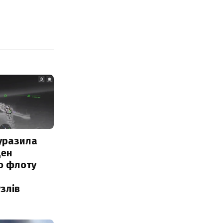
уразила
ден
о флоту
злів