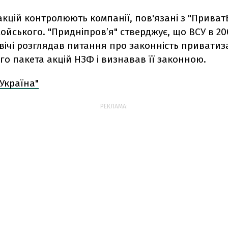
кцій контролюють компанії, пов'язані з "Прива
ойського. "Придніпров’я" стверджує, що ВСУ в 20
вічі розглядав питання про законність приватиза
о пакета акцій НЗФ і визнавав її законною.
Україна"
РЕКЛАМА: