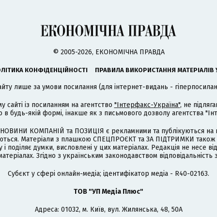
© 2005-2026, ЕКОНОМІЧНА ПРАВДА
ЛІТИКА КОНФІДЕНЦІЙНОСТІ
ПРАВИЛА ВИКОРИСТАННЯ МАТЕРІАЛІВ 
айту лише за умови посилання (для інтернет-видань - гіперпосиланн
му сайті із посиланням на агентство
"Інтерфакс-Україна"
, не підля
 будь-якій формі, інакше як з письмового дозволу агентства "Ін
НОВИНИ КОМПАНІЙ та ПОЗИЦІЯ є рекламними та публікуються на п
туються. Матеріали з плашкою СПЕЦПРОЄКТ та ЗА ПІДТРИМКИ також
 і поділяє думки, висловлені у цих матеріалах. Редакція не несе ві
атеріалах. Згідно з українським законодавством відповідальність 
Cубєкт у сфері онлайн-медіа; ідентифікатор медіа - R40-02163.
ТОВ "УП Медіа Плюс"
Адреса: 01032, м. Київ, вул. Жилянська, 48, 50А