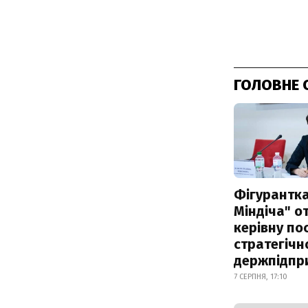
ГОЛОВНЕ 
Фігурантка
Міндіча" 
керівну по
стратегічн
держпідпр
7 СЕРПНЯ, 17:10