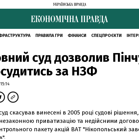
ФРАСТРУКТУРА
ПРАВИЛА ГРИ
ФІНАНСИ
СПЕЦПРОЄКТИ
ІНТЕР
вний суд дозволив Пінч
судитись за НЗФ
15:14
уд скасував винесені в 2005 році судові рішення
незаконною приватизацію та недійсними договор
нтрольного пакету акцій ВАТ "Нікопольський зав
".