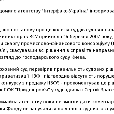
ідомило агентству "Інтерфакс-Україна" інформов
, що постанову про це колегія суддів судової пал
ивних справ ВСУ прийняла 14 березня 2007 року,
и скаргу промислово-фінансового консорціуму 
’я", скасувавши всі рішення в справі та направ
згляд до господарського суду Києва.
рховний суд перевірив правильність судових ріш
приватизації НЗФ і підтвердив відсутність поруш
конкурсу з продажу НЗФ", - прокоментував це р
 ПФК "Придніпров’я" у суді адвокат Сергій Власе
жмайна агентству поки не змогли дати коментар
ки Фонду не залучалися до даного судового слу