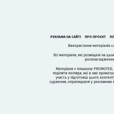
РЕКЛАМА НА САЙТІ
ПРО ПРОЄКТ
ПО
Використання матеріалів с
Всі матеріали, які розміщені на цьо
розповсюдженню в
Матеріали з плашкою PROMOTED, 
поділяти погляди, які в них промо
участь у підготовці цього контенту
судження, оприлюднені у рекламних м