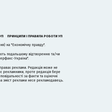
УП
ПРИНЦИПИ І ПРАВИЛА РОБОТИ УП
я) на "Економічну правду".
гають подальшому відтворенню та/чи
терфакс-Україна".
равах реклами. Редакція може не
 є рекламними, проте редакція бере
дповідальності за факти та оціночні
за зміст реклами несе рекламодавець.