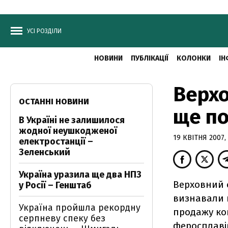
УСІ РОЗДІЛИ
НОВИНИ
ПУБЛІКАЦІЇ
КОЛОНКИ
ІН
Верхо
ОСТАННІ НОВИНИ
ще по
В Україні не залишилося
жодної неушкодженої
19 КВІТНЯ 2007, 
електростанції –
Зеленський
Україна уразила ще два НПЗ
Верховний с
у Росії – Генштаб
визнавали 
Україна пройшла рекордну
продажу ко
серпневу спеку без
феросплавів