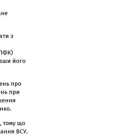
ане
ати з
(ПФК)
ивши його
ень про
ень при
ішення
нко.
, тому що
хання ВСУ.