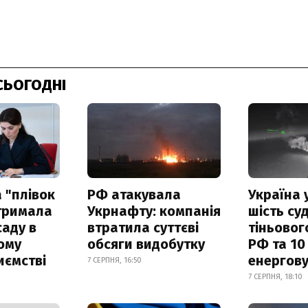
СЬОГОДНІ
 "плівок
РФ атакувала
Україна 
отримала
Укрнафту: компанія
шість су
саду в
втратила суттєві
тіньовог
ому
обсяги видобутку
РФ та 10
иємстві
енергову
7 СЕРПНЯ, 16:50
7 СЕРПНЯ, 18:10