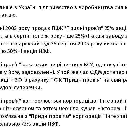
ільше в Україні підприємство з виробництва сил
ганцю.
і 2003 року продав ПФК "Придніпров’я" 25% акці
., а в серпні того ж року - ще 25%+1 акція заводу 
 господарський суд 26 серпня 2005 року визнав
ію 50%+1 акція НЗФ.
пров’я" оскаржив це рішення у ВСУ, однак у січн
в у йому задоволенні. У той же час ФДМ дотепер
кції НЗФ із рахунку ПФК "Придніпров’я" на свій 
судові суперечки.
іпров’я" контролюється корпорацією "Інтерпайп"
бізнесменом та зятем Леоніда Кучми Віктором Пі
ов'язана з "Придніпров’ям" корпорація "Інтерпа
близько 73% акцій НЗФ.