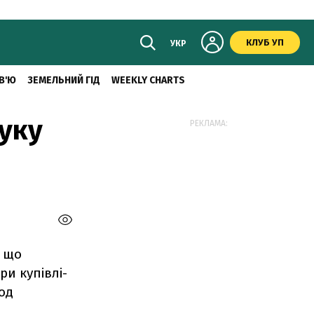
КЛУБ УП
УКР
В'Ю
ЗЕМЕЛЬНИЙ ГІД
WEEKLY CHARTS
уку
РЕКЛАМА:
, що
и купівлі-
од