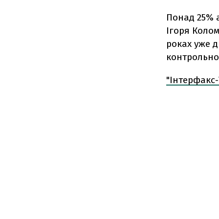
Понад 25% а
Ігоря Колом
роках уже д
контрольног
"Інтерфакс-