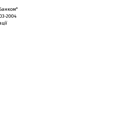
тБанком"
03-2004
ції