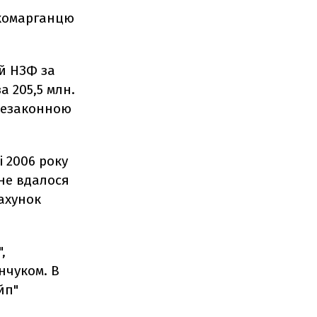
ікомарганцю
й НЗФ за
за 205,5 млн.
 незаконною
і 2006 року
 не вдалося
рахунок
,
нчуком. В
йп"