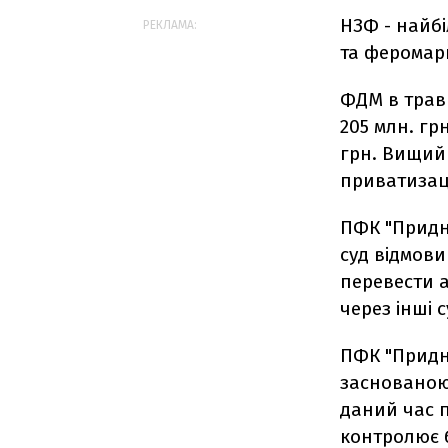
НЗФ - найб
РЕКЛАМА:
та феромар
ФДМ в травн
205 млн. грн
грн. Вищий
приватизац
ПФК "Придні
суд відмови
перевести а
через інші 
ПФК "Придн
заснованою 
даний час п
контролює 