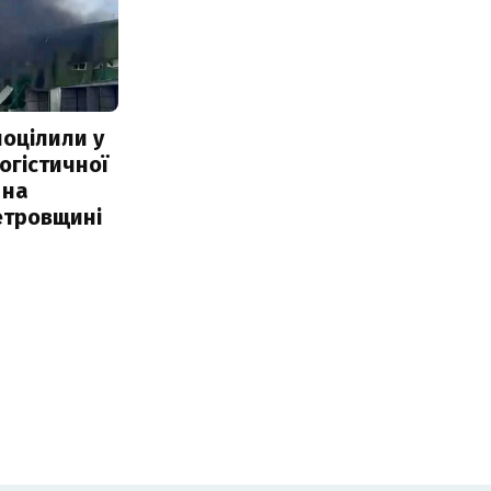
поцілили у
огістичної
 на
етровщині