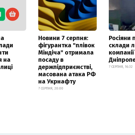
ла
Новини 7 серпня:
Росіяни 
клади
фігурантка "плівок
склади л
нти
Міндіча" отримала
компанії
я на
посаду в
Дніпроп
лиці
держпідприємстві,
7 СЕРПНЯ, 16:32
масована атака РФ
на Укрнафту
7 СЕРПНЯ, 20:00