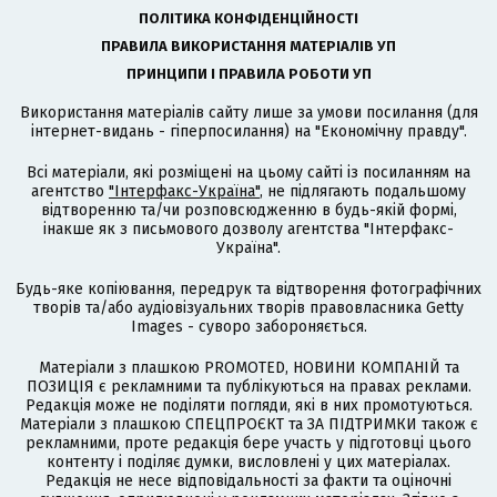
ПОЛІТИКА КОНФІДЕНЦІЙНОСТІ
ПРАВИЛА ВИКОРИСТАННЯ МАТЕРІАЛІВ УП
ПРИНЦИПИ І ПРАВИЛА РОБОТИ УП
Використання матеріалів сайту лише за умови посилання (для
інтернет-видань - гіперпосилання) на "Економічну правду".
Всі матеріали, які розміщені на цьому сайті із посиланням на
агентство
"Інтерфакс-Україна"
, не підлягають подальшому
відтворенню та/чи розповсюдженню в будь-якій формі,
інакше як з письмового дозволу агентства "Інтерфакс-
Україна".
Будь-яке копіювання, передрук та відтворення фотографічних
творів та/або аудіовізуальних творів правовласника Getty
Images - суворо забороняється.
Матеріали з плашкою PROMOTED, НОВИНИ КОМПАНІЙ та
ПОЗИЦІЯ є рекламними та публікуються на правах реклами.
Редакція може не поділяти погляди, які в них промотуються.
Матеріали з плашкою СПЕЦПРОЄКТ та ЗА ПІДТРИМКИ також є
рекламними, проте редакція бере участь у підготовці цього
контенту і поділяє думки, висловлені у цих матеріалах.
Редакція не несе відповідальності за факти та оціночні