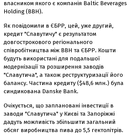
власником якого є компанія Baltic Beverages
Holding (BBH).
Як повідомили в ЄБРР, цей, уже другий,
кредит "Славутичу" є результатом
довгострокового регіонального
співробітництва між BBH та ЄБРР. Кошти
будуть використані для подальшої
модернізації та розширення заводів
"Славутича", а також реструктуризації його
балансу. Частина кредиту ($48,6 млн.) була
синдикована Danske Bank.
Очікується, що заплановані інвестиції в
заводи "Славутича" у Києві та Запоріжжі
дадуть можливість збільшити загальний
обсяг виробництва пива до 5,5 гектолітрів.