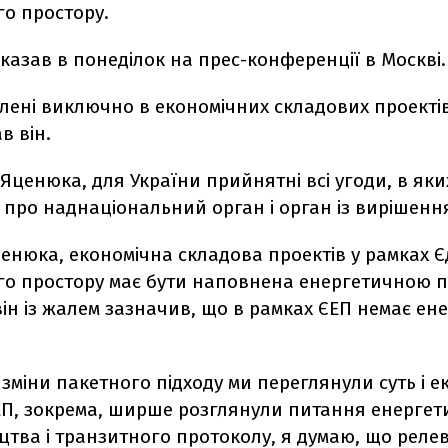
го простору.
сказав в понеділок на прес-конференції в Москві.
лені виключно в економічних складових проектів
ав він.
Яценюка, для України прийнятні всі угоди, в яких
 про наднаціональний орган і орган із вирішення
ценюка, економічна складова проектів у рамках 
го простору має бути наповнена енергетичною п
ін із жалем зазначив, що в рамках ЄЕП немає ен
 зміни пакетного підходу ми переглянули суть і е
ЕП, зокрема, ширше розглянули питання енергет
цтва і транзитного протоколу, я думаю, що реле