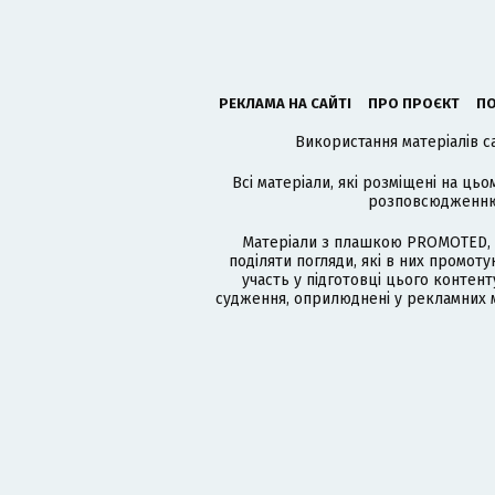
РЕКЛАМА НА САЙТІ
ПРО ПРОЄКТ
ПО
Використання матеріалів с
Всі матеріали, які розміщені на цьо
розповсюдженню в
Матеріали з плашкою PROMOTED, 
поділяти погляди, які в них промо
участь у підготовці цього контенту
судження, оприлюднені у рекламних м