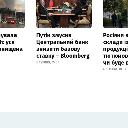
нувала
Путін змусив
Росіяни
h: уся
Центральний банк
склади і
 знищена
знизити базову
продукці
ставку – Bloomberg
тютюнови
чи буде 
6 СЕРПНЯ, 15:07
6 СЕРПНЯ, 18:04