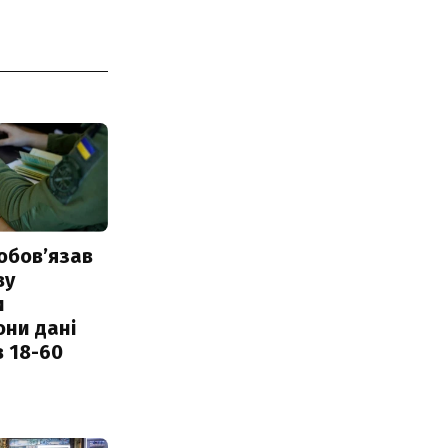
обовʼязав
ву
и
они дані
в 18-60