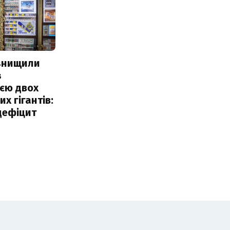
 знищили
з
єю двох
х гігантів:
дефіцит