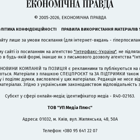
© 2005-2026, ЕКОНОМІЧНА ПРАВДА
ЛІТИКА КОНФІДЕНЦІЙНОСТІ
ПРАВИЛА ВИКОРИСТАННЯ МАТЕРІАЛІВ 
айту лише за умови посилання (для інтернет-видань - гіперпосиланн
му сайті із посиланням на агентство
"Інтерфакс-Україна"
, не підля
 будь-якій формі, інакше як з письмового дозволу агентства "Ін
НОВИНИ КОМПАНІЙ та ПОЗИЦІЯ є рекламними та публікуються на п
туються. Матеріали з плашкою СПЕЦПРОЄКТ та ЗА ПІДТРИМКИ також
 і поділяє думки, висловлені у цих матеріалах. Редакція не несе ві
атеріалах. Згідно з українським законодавством відповідальність 
Cубєкт у сфері онлайн-медіа; ідентифікатор медіа - R40-02163.
ТОВ "УП Медіа Плюс"
Адреса: 01032, м. Київ, вул. Жилянська, 48, 50А
Телефон: +380 95 641 22 07