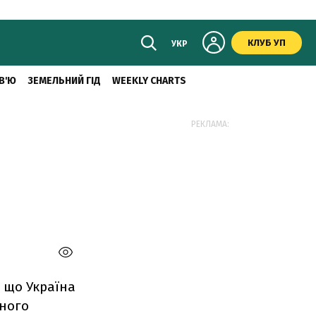
КЛУБ УП
УКР
В'Ю
ЗЕМЕЛЬНИЙ ГІД
WEEKLY CHARTS
РЕКЛАМА:
 що Україна
иного