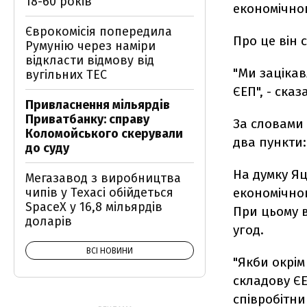
18-60 років
економічно
Єврокомісія попередила
Про це він 
Румунію через наміри
відкласти відмову від
"Ми зацікав
вугільних ТЕС
ЄЕП", - сказ
Привласнення мільярдів
Приватбанку: справу
За словами 
Коломойського скерували
два пункти:
до суду
На думку Я
Мегазавод з виробництва
чипів у Техасі обійдеться
економічно
SpaceX у 16,8 мільярдів
При цьому в
доларів
угод.
ВСІ НОВИНИ
"Якби окрім
складову Є
співробітни