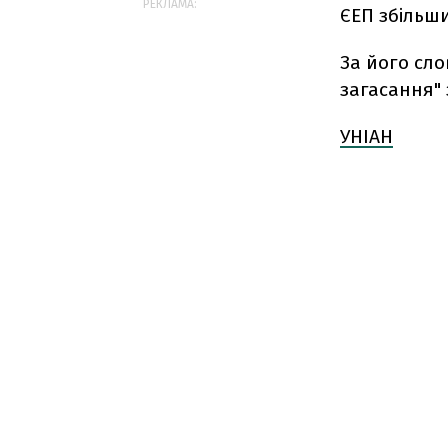
РЕКЛАМА:
ЄЕП збільши
За його сло
загасання" 
УНІАН