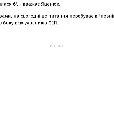
лася б", - вважає Яценюк.
вами, на сьогодні це питання перебуває в "певній
з боку всіх учасників ЄЕП.
РЕКЛАМА: