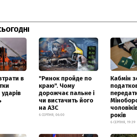
СЬОГОДНІ
втрати в
"Ринок пройде по
Кабмін з
итки
краю". Чому
податко
 ударів
дорожчає пальне і
передат
ь
чи вистачить його
Мінобор
на АЗС
чоловікі
років
6 СЕРПНЯ, 06:00
6 СЕРПНЯ, 19:39