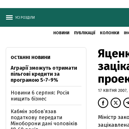
УСІ РОЗДІЛИ
НОВИНИ
ПУБЛІКАЦІЇ
КОЛОНКИ
ІН
Яценю
ОСТАННІ НОВИНИ
зацік
Аграрії зможуть отримати
пільгові кредити за
проек
програмою 5-7-9%
17 КВІТНЯ 2007, 
Новини 6 серпня: Росія
нищить бізнес
Кабмін зобовʼязав
Міністр зак
податкову передати
Міноборони дані чоловіків
зацікавлен