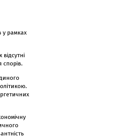
 у рамках
 відсутні
 спорів.
Єдиного
олітикою.
ергетичних
кономічну
ичного
вантність