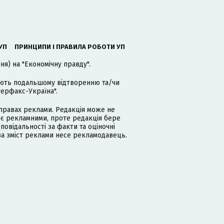
УП
ПРИНЦИПИ І ПРАВИЛА РОБОТИ УП
я) на "Економічну правду".
гають подальшому відтворенню та/чи
терфакс-Україна".
равах реклами. Редакція може не
 є рекламними, проте редакція бере
дповідальності за факти та оціночні
за зміст реклами несе рекламодавець.