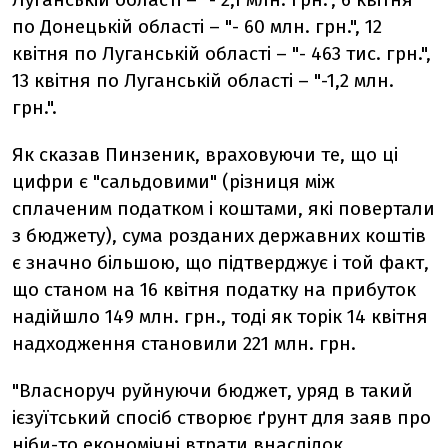
по Донецькій області – "- 60 млн. грн.", 12
квітня по Луганській області – "- 463 тис. грн.",
13 квітня по Луганській області – "-1,2 млн.
грн.".
Як сказав Пинзеник, враховуючи те, що ці
цифри є "сальдовими" (різниця між
сплаченим податком і коштами, які повертали
з бюджету), сума розданих державних коштів
є значно більшою, що підтверджує і той факт,
що станом на 16 квітня податку на прибуток
надійшло 149 млн. грн., тоді як торік 14 квітня
надходження становили 221 млн. грн.
"Власноруч руйнуючи бюджет, уряд в такий
ієзуїтський спосіб створює ґрунт для заяв про
ніби-то економічні втрати внаслідок