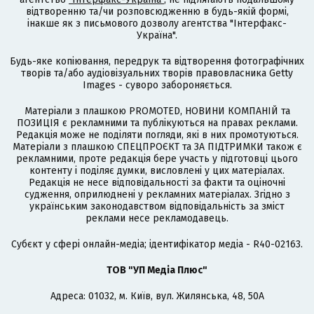
відтворенню та/чи розповсюдженню в будь-якій формі,
інакше як з письмового дозволу агентства "Інтерфакс-
Україна".
Будь-яке копіювання, передрук та відтворення фотографічних
творів та/або аудіовізуальних творів правовласника Getty
Images - суворо забороняється.
Матеріали з плашкою PROMOTED, НОВИНИ КОМПАНІЙ та
ПОЗИЦІЯ є рекламними та публікуються на правах реклами.
Редакція може не поділяти погляди, які в них промотуються.
Матеріали з плашкою СПЕЦПРОЄКТ та ЗА ПІДТРИМКИ також є
рекламними, проте редакція бере участь у підготовці цього
контенту і поділяє думки, висловлені у цих матеріалах.
Редакція не несе відповідальності за факти та оціночні
судження, оприлюднені у рекламних матеріалах. Згідно з
українським законодавством відповідальність за зміст
реклами несе рекламодавець.
Cубєкт у сфері онлайн-медіа; ідентифікатор медіа - R40-02163.
ТОВ "УП Медіа Плюс"
Адреса: 01032, м. Київ, вул. Жилянська, 48, 50А