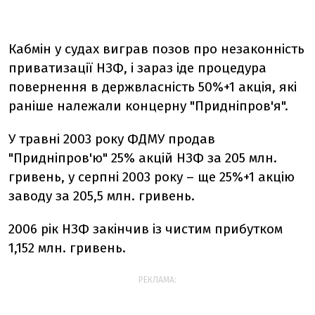
Кабмін у судах виграв позов про незаконність
приватизації НЗФ, і зараз іде процедура
повернення в держвласність 50%+1 акція, які
раніше належали концерну "Придніпров'я".
У травні 2003 року ФДМУ продав
"Придніпров'ю" 25% акцій НЗФ за 205 млн.
гривень, у серпні 2003 року – ще 25%+1 акцію
заводу за 205,5 млн. гривень.
2006 рік НЗФ закінчив із чистим прибутком
1,152 млн. гривень.
РЕКЛАМА: