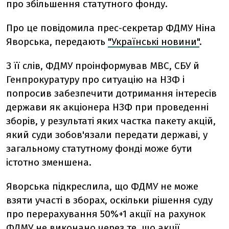
про збільшення статутного фонду.
Про це повідомила прес-секретар ФДМУ Ніна
Яворська, передають
"Українські новини"
.
З її слів, ФДМУ проінформував МВС, СБУ й
Генпрокуратуру про ситуацію на НЗФ і
попросив забезпечити дотримання інтересів
держави як акціонера НЗФ при проведенні
зборів, у результаті яких частка пакету акцій,
який суди зобов'язали передати державі, у
загальному статутному фонді може бути
істотно зменшена.
Яворська підкреслила, що ФДМУ не може
взяти участі в зборах, оскільки рішення суду
про перерахування 50%+1 акції на рахунок
ФДМУ не виконано через те, що акції