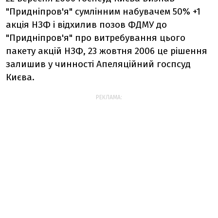
"Придніпров'я" сумлінним набувачем 50% +1
акція НЗФ і відхилив позов ФДМУ до
"Придніпров'я" про витребування цього
пакету акцій НЗФ, 23 жовтня 2006 це рішення
залишив у чинності Апеляційний госпсуд
Києва.
РЕКЛАМА: