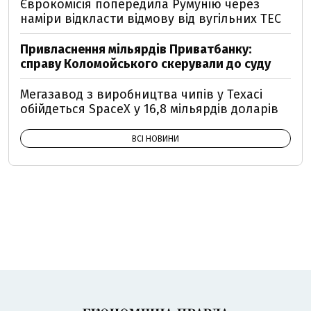
Єврокомісія попередила Румунію через
наміри відкласти відмову від вугільних ТЕС
Привласнення мільярдів Приватбанку:
справу Коломойського скерували до суду
Мегазавод з виробництва чипів у Техасі
обійдеться SpaceX у 16,8 мільярдів доларів
ВСІ НОВИНИ