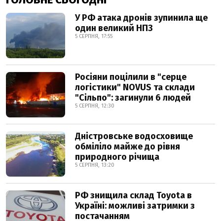
У РФ атака дронів зупинила ще
один великий НПЗ
5 СЕРПНЯ, 17:55
Росіяни поцілили в "серце
логістики" NOVUS та склади
"Сільпо": загинули 6 людей
5 СЕРПНЯ, 12:30
Дністровське водосховище
обміліло майже до рівня
природного річища
5 СЕРПНЯ, 13:20
РФ знищила склад Toyota в
Україні: можливі затримки з
постачанням