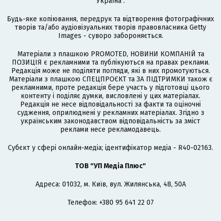
Україна".
Будь-яке копіювання, передрук та відтворення фотографічних
творів та/або аудіовізуальних творів правовласника Getty
Images - суворо забороняється.
Матеріали з плашкою PROMOTED, НОВИНИ КОМПАНІЙ та
ПОЗИЦІЯ є рекламними та публікуються на правах реклами.
Редакція може не поділяти погляди, які в них промотуються.
Матеріали з плашкою СПЕЦПРОЄКТ та ЗА ПІДТРИМКИ також є
рекламними, проте редакція бере участь у підготовці цього
контенту і поділяє думки, висловлені у цих матеріалах.
Редакція не несе відповідальності за факти та оціночні
судження, оприлюднені у рекламних матеріалах. Згідно з
українським законодавством відповідальність за зміст
реклами несе рекламодавець.
Cубєкт у сфері онлайн-медіа; ідентифікатор медіа - R40-02163.
ТОВ "УП Медіа Плюс"
Адреса: 01032, м. Київ, вул. Жилянська, 48, 50А
Телефон: +380 95 641 22 07