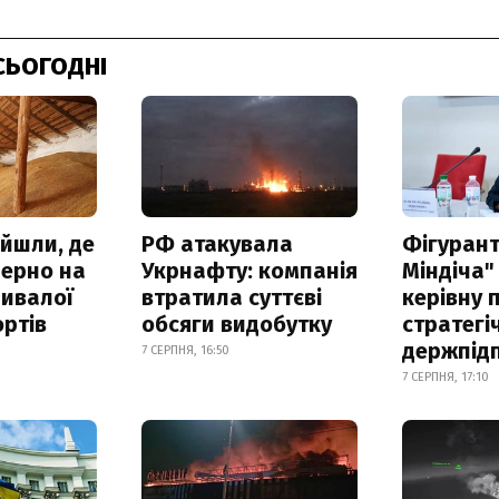
СЬОГОДНІ
айшли, де
РФ атакувала
Фігурант
зерно на
Укрнафту: компанія
Міндіча"
ривалої
втратила суттєві
керівну 
ртів
обсяги видобутку
стратегі
держпід
7 СЕРПНЯ, 16:50
7 СЕРПНЯ, 17:10