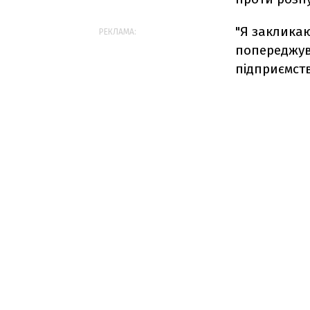
"Я закликаю
РЕКЛАМА:
попереджува
підприємств