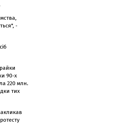
.
ємства,
ься", -
сіб
трайки
ки 90-х
ла 220 млн.
ідки тих
закликав
протесту