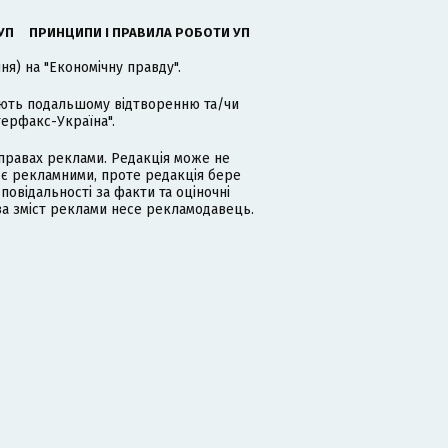
УП
ПРИНЦИПИ І ПРАВИЛА РОБОТИ УП
я) на "Економічну правду".
гають подальшому відтворенню та/чи
терфакс-Україна".
равах реклами. Редакція може не
 є рекламними, проте редакція бере
дповідальності за факти та оціночні
за зміст реклами несе рекламодавець.