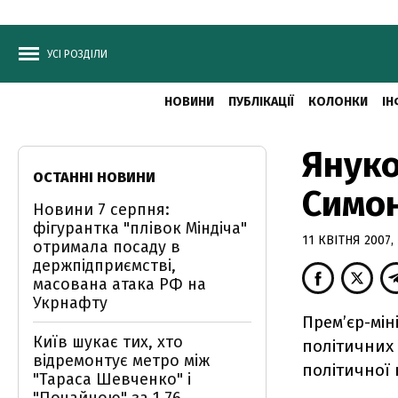
УСІ РОЗДІЛИ
НОВИНИ
ПУБЛІКАЦІЇ
КОЛОНКИ
ІН
Януко
ОСТАННІ НОВИНИ
Симон
Новини 7 серпня:
фігурантка "плівок Міндіча"
11 КВІТНЯ 2007, 
отримала посаду в
держпідприємстві,
масована атака РФ на
Укрнафту
Прем’єр-мін
Київ шукає тих, хто
політичних 
відремонтує метро між
політичної 
"Тараса Шевченко" і