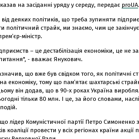
сказав на засіданні уряду у середу, передає
proUA
 від деяких політиків, що треба зупиняти підпри
и політичний страйк, ми знаємо, чим це закінчуєт
рем’єр-міністр.
дприємств – це дестабілізація економіки, це не за
питання", - вважає Янукович.
азначив, що вже був свідком того, як політичні с
а економіку, тому що пам’ятає шахтарські страй
цьому він додав, що в 90-х роках Україна виробля
ьогодні тільки 80 млн. І це, за його словами, насл
подій.
що лідер Комуністичної партії Петро Симоненко 
в коаліції провести у всіх регіонах країни акції 
ску Верховної Ради.