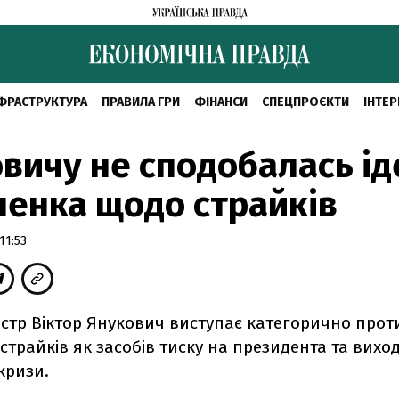
ФРАСТРУКТУРА
ПРАВИЛА ГРИ
ФІНАНСИ
СПЕЦПРОЄКТИ
ІНТЕР
вичу не сподобалась ід
енка щодо страйків
11:53
істр Віктор Янукович виступає категорично прот
страйків як засобів тиску на президента та виход
кризи.