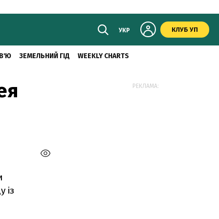
КЛУБ УП
УКР
В'Ю
ЗЕМЕЛЬНИЙ ГІД
WEEKLY CHARTS
ея
РЕКЛАМА:
и
у із