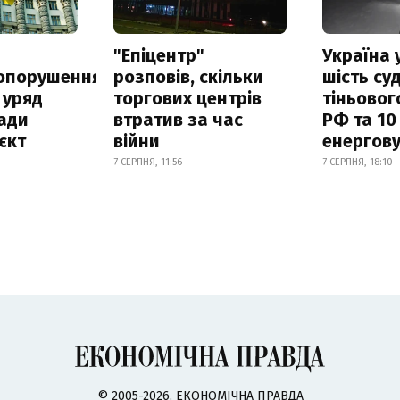
а
"Епіцентр"
Україна 
опорушення
розповів, скільки
шість су
 уряд
торгових центрів
тіньовог
ади
втратив за час
РФ та 10
єкт
війни
енергову
7 СЕРПНЯ, 11:56
7 СЕРПНЯ, 18:10
© 2005-2026, ЕКОНОМІЧНА ПРАВДА