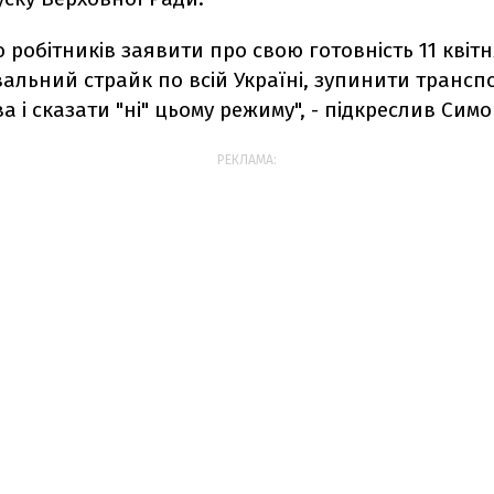
 робітників заявити про свою готовність 11 квіт
льний страйк по всій Україні, зупинити транспо
а і сказати "ні" цьому режиму", - підкреслив Сим
РЕКЛАМА: