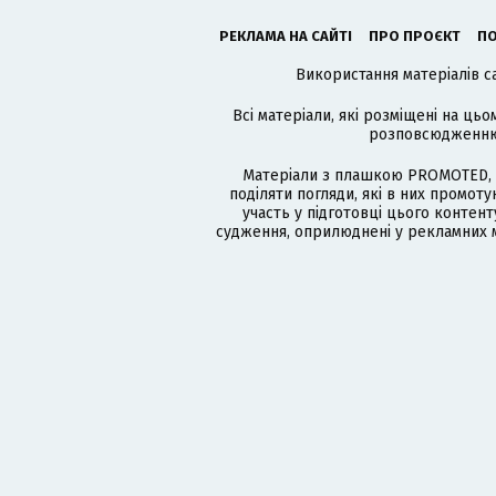
РЕКЛАМА НА САЙТІ
ПРО ПРОЄКТ
ПО
Використання матеріалів с
Всі матеріали, які розміщені на цьо
розповсюдженню в
Матеріали з плашкою PROMOTED, 
поділяти погляди, які в них промо
участь у підготовці цього контенту
судження, оприлюднені у рекламних м