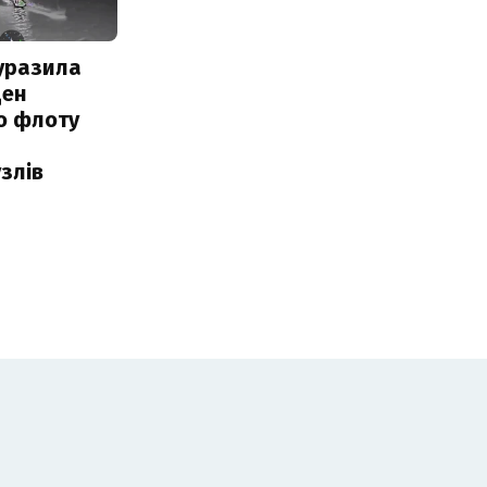
уразила
ден
о флоту
злів