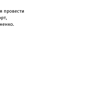
ня провести
рт,
оненко.