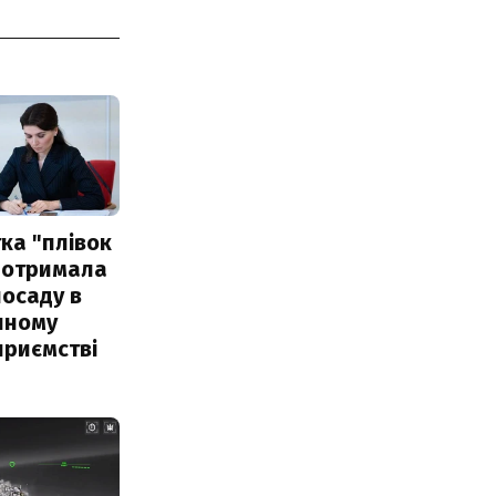
ка "плівок
 отримала
посаду в
чному
приємстві