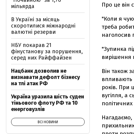
"Почайною" за 1,76
Про це він 
мільярда
"Коли я чую
В Україні за місяць
скоротилися міжнародні
треба робит
валютні резерви
наголосив п
НБУ покарав 21
"Зупинка пі
фінустанову за порушення,
вирішення 
серед них Райффайзен
Нацбанк дозволив не
Він також з
визнавати дефолт бізнесу
впливають н
на тлі атак РФ
років. При 
вугілля, а с
Україна уразила шість суден
тіньового флоту РФ та 10
політичних 
енерговузлів
Нагадаємо, 
ВСІ НОВИНИ
прихильникі
проти розпу