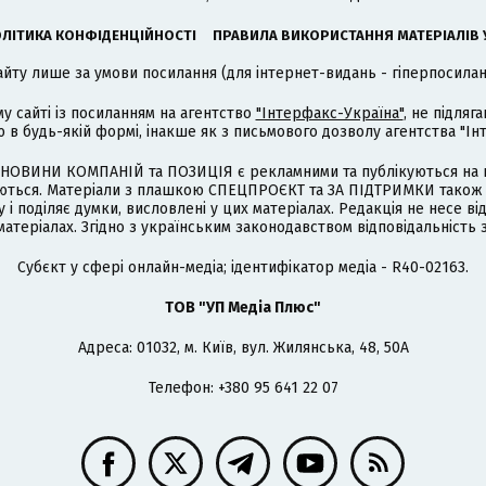
ЛІТИКА КОНФІДЕНЦІЙНОСТІ
ПРАВИЛА ВИКОРИСТАННЯ МАТЕРІАЛІВ 
айту лише за умови посилання (для інтернет-видань - гіперпосиланн
му сайті із посиланням на агентство
"Інтерфакс-Україна"
, не підля
 будь-якій формі, інакше як з письмового дозволу агентства "Ін
НОВИНИ КОМПАНІЙ та ПОЗИЦІЯ є рекламними та публікуються на п
туються. Матеріали з плашкою СПЕЦПРОЄКТ та ЗА ПІДТРИМКИ також
 і поділяє думки, висловлені у цих матеріалах. Редакція не несе ві
атеріалах. Згідно з українським законодавством відповідальність 
Cубєкт у сфері онлайн-медіа; ідентифікатор медіа - R40-02163.
ТОВ "УП Медіа Плюс"
Адреса: 01032, м. Київ, вул. Жилянська, 48, 50А
Телефон: +380 95 641 22 07