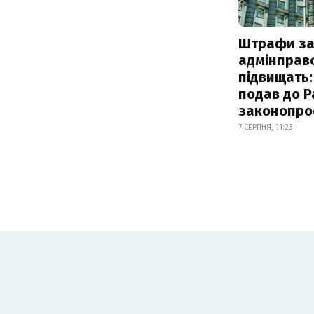
Штрафи з
адмінправ
підвищать:
подав до Р
законопро
7 СЕРПНЯ, 11:23