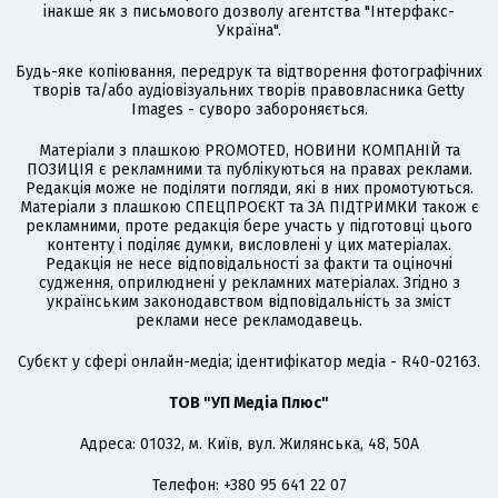
інакше як з письмового дозволу агентства "Інтерфакс-
Україна".
Будь-яке копіювання, передрук та відтворення фотографічних
творів та/або аудіовізуальних творів правовласника Getty
Images - суворо забороняється.
Матеріали з плашкою PROMOTED, НОВИНИ КОМПАНІЙ та
ПОЗИЦІЯ є рекламними та публікуються на правах реклами.
Редакція може не поділяти погляди, які в них промотуються.
Матеріали з плашкою СПЕЦПРОЄКТ та ЗА ПІДТРИМКИ також є
рекламними, проте редакція бере участь у підготовці цього
контенту і поділяє думки, висловлені у цих матеріалах.
Редакція не несе відповідальності за факти та оціночні
судження, оприлюднені у рекламних матеріалах. Згідно з
українським законодавством відповідальність за зміст
реклами несе рекламодавець.
Cубєкт у сфері онлайн-медіа; ідентифікатор медіа - R40-02163.
ТОВ "УП Медіа Плюс"
Адреса: 01032, м. Київ, вул. Жилянська, 48, 50А
Телефон: +380 95 641 22 07