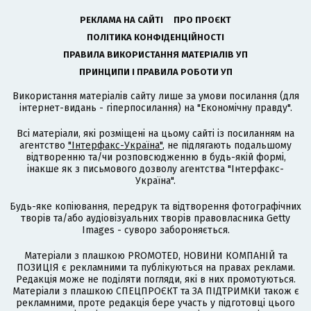
РЕКЛАМА НА САЙТІ
ПРО ПРОЄКТ
ПОЛІТИКА КОНФІДЕНЦІЙНОСТІ
ПРАВИЛА ВИКОРИСТАННЯ МАТЕРІАЛІВ УП
ПРИНЦИПИ І ПРАВИЛА РОБОТИ УП
Використання матеріалів сайту лише за умови посилання (для
інтернет-видань - гіперпосилання) на "Економічну правду".
Всі матеріали, які розміщені на цьому сайті із посиланням на
агентство
"Інтерфакс-Україна"
, не підлягають подальшому
відтворенню та/чи розповсюдженню в будь-якій формі,
інакше як з письмового дозволу агентства "Інтерфакс-
Україна".
Будь-яке копіювання, передрук та відтворення фотографічних
творів та/або аудіовізуальних творів правовласника Getty
Images - суворо забороняється.
Матеріали з плашкою PROMOTED, НОВИНИ КОМПАНІЙ та
ПОЗИЦІЯ є рекламними та публікуються на правах реклами.
Редакція може не поділяти погляди, які в них промотуються.
Матеріали з плашкою СПЕЦПРОЄКТ та ЗА ПІДТРИМКИ також є
рекламними, проте редакція бере участь у підготовці цього