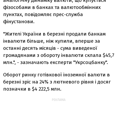
аналогічну динаміку валюти, що купується
фізособами в банках та валютообмінних
пунктах, повідомляє прес-служба
фінустанови.
"Жителі України в березні продали банкам
інвалюти більше, ніж купили, вперше за
останні десять місяців - сума виведеної
громадянами з обороту інвалюти склала $45,7
млн.", - зазначають експерти "Укрсоцбанку".
Оборот ринку готівкової іноземної валюти в
березні зріс на 24% з лютневого рівня і досяг
позначки в $4 222,5 млн.
РЕКЛАМА: