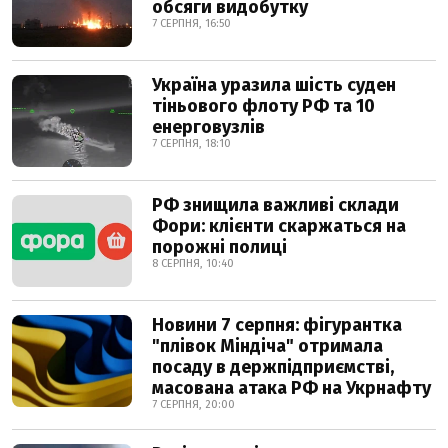
обсяги видобутку
7 СЕРПНЯ, 16:50
Україна уразила шість суден
тіньового флоту РФ та 10
енерговузлів
7 СЕРПНЯ, 18:10
РФ знищила важливі склади
Фори: клієнти скаржаться на
порожні полиці
8 СЕРПНЯ, 10:40
Новини 7 серпня: фігурантка
"плівок Міндіча" отримала
посаду в держпідприємстві,
масована атака РФ на Укрнафту
7 СЕРПНЯ, 20:00