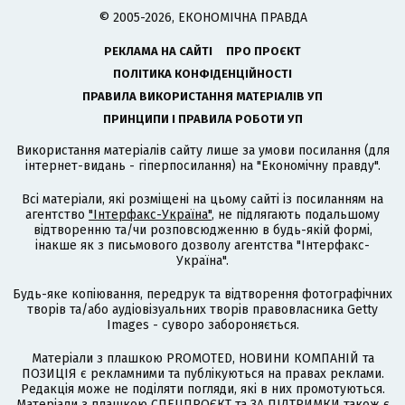
© 2005-2026, ЕКОНОМІЧНА ПРАВДА
РЕКЛАМА НА САЙТІ
ПРО ПРОЄКТ
ПОЛІТИКА КОНФІДЕНЦІЙНОСТІ
ПРАВИЛА ВИКОРИСТАННЯ МАТЕРІАЛІВ УП
ПРИНЦИПИ І ПРАВИЛА РОБОТИ УП
Використання матеріалів сайту лише за умови посилання (для
інтернет-видань - гіперпосилання) на "Економічну правду".
Всі матеріали, які розміщені на цьому сайті із посиланням на
агентство
"Інтерфакс-Україна"
, не підлягають подальшому
відтворенню та/чи розповсюдженню в будь-якій формі,
інакше як з письмового дозволу агентства "Інтерфакс-
Україна".
Будь-яке копіювання, передрук та відтворення фотографічних
творів та/або аудіовізуальних творів правовласника Getty
Images - суворо забороняється.
Матеріали з плашкою PROMOTED, НОВИНИ КОМПАНІЙ та
ПОЗИЦІЯ є рекламними та публікуються на правах реклами.
Редакція може не поділяти погляди, які в них промотуються.
Матеріали з плашкою СПЕЦПРОЄКТ та ЗА ПІДТРИМКИ також є