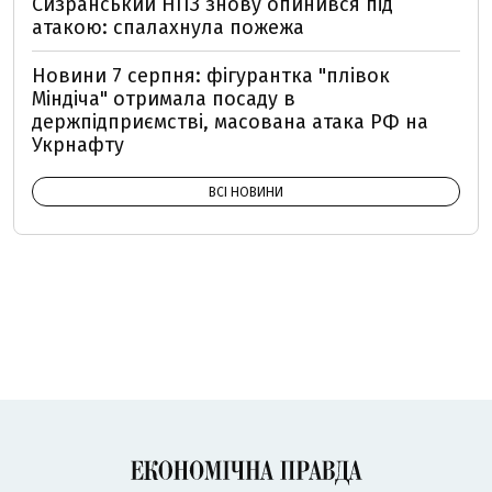
Сизранський НПЗ знову опинився під
атакою: спалахнула пожежа
Новини 7 серпня: фігурантка "плівок
Міндіча" отримала посаду в
держпідприємстві, масована атака РФ на
Укрнафту
ВСІ НОВИНИ