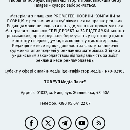
творів та/або аудіовізуальних творів правовласника Getty
Images - суворо забороняється.
Матеріали з плашкою PROMOTED, НОВИНИ КОМПАНІЙ та
ПОЗИЦІЯ є рекламними та публікуються на правах реклами.
Редакція може не поділяти погляди, які в них промотуються.
Матеріали з плашкою СПЕЦПРОЄКТ та ЗА ПІДТРИМКИ також є
рекламними, проте редакція бере участь у підготовці цього
контенту і поділяє думки, висловлені у цих матеріалах.
Редакція не несе відповідальності за факти та оціночні
судження, оприлюднені у рекламних матеріалах. Згідно з
українським законодавством відповідальність за зміст
реклами несе рекламодавець.
Cубєкт у сфері онлайн-медіа; ідентифікатор медіа - R40-02163.
ТОВ "УП Медіа Плюс"
Адреса: 01032, м. Київ, вул. Жилянська, 48, 50А
Телефон: +380 95 641 22 07