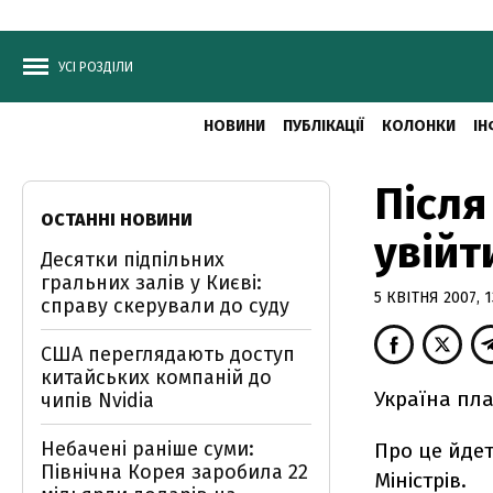
УСІ РОЗДІЛИ
НОВИНИ
ПУБЛІКАЦІЇ
КОЛОНКИ
ІН
Після
ОСТАННІ НОВИНИ
увійт
Десятки підпільних
гральних залів у Києві:
5 КВІТНЯ 2007, 1
справу скерували до суду
США переглядають доступ
китайських компаній до
Україна пла
чипів Nvidia
Небачені раніше суми:
Про це йдет
Північна Корея заробила 22
Міністрів.