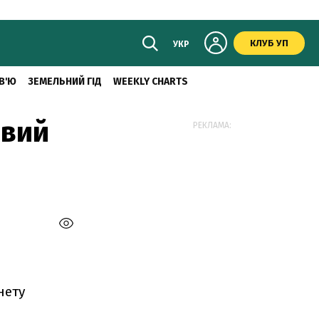
КЛУБ УП
УКР
В'Ю
ЗЕМЕЛЬНИЙ ГІД
WEEKLY CHARTS
овий
РЕКЛАМА:
нету