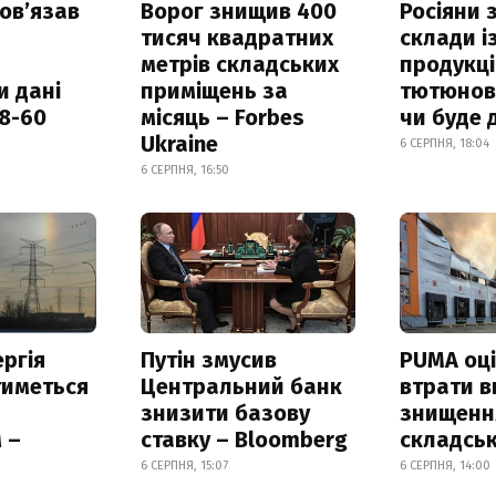
овʼязав
Ворог знищив 400
Росіяни
тисяч квадратних
склади і
метрів складських
продукці
и дані
приміщень за
тютюнови
18-60
місяць – Forbes
чи буде 
Ukraine
6 СЕРПНЯ, 18:04
6 СЕРПНЯ, 16:50
ргія
Путін змусив
PUMA оц
тиметься
Центральний банк
втрати в
знизити базову
знищення
 –
ставку – Bloomberg
складськ
6 СЕРПНЯ, 15:07
6 СЕРПНЯ, 14:00