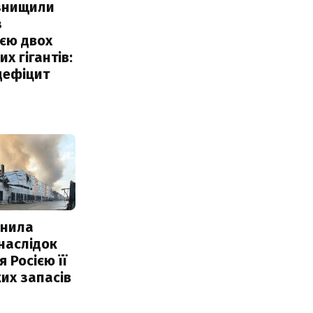
 знищили
з
єю двох
х гігантів:
дефіцит
інила
наслідок
 Росією її
их запасів