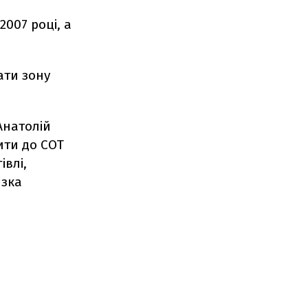
2007 році, а
ати зону
Анатолій
ити до СОТ
івлі,
изка