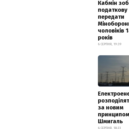
Кабмін зоб
податкову
передати
Міноборон
чоловіків 
років
6 СЕРПНЯ, 19:39
Електроене
розподіля
за новим
принципом
Шмигаль
6 СЕРПНЯ, 18:23