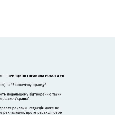
УП
ПРИНЦИПИ І ПРАВИЛА РОБОТИ УП
я) на "Економічну правду".
гають подальшому відтворенню та/чи
терфакс-Україна".
равах реклами. Редакція може не
 є рекламними, проте редакція бере