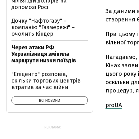
мільярди доларів на
допомозі Росії
За даними в
створення Є
Дочку "Нафтогазу" –
компанію "Газмережі" –
очолить Кіндер
При цьому і
вільної тор
Через атаки РФ
Укрзалізниця змінила
Нагадаємо, 
маршрути низки поїздів
Кінах заяви
цього року 
"Епіцентр" розповів,
скільки торгових центрів
оскільки дл
втратив за час війни
процедур, я
ВСІ НОВИНИ
proUA
РЕКЛАМА: