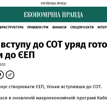
ФРАСТРУКТУРА
ПРАВИЛА ГРИ
ФІНАНСИ
СПЕЦПРОЄКТИ
ІНТЕР
 вступу до СОТ уряд гот
и до ЄЕП
3:52
нує створювати ЄЕП, тільки вступивши до СОТ.
ься в оновленій макроекономічній програмі Кабі